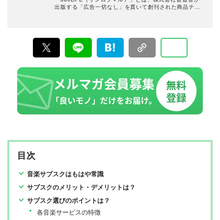
出版する「広告一切なし」を貫いて創刊された商品テス
ト雑誌『MONOQLO』『家電批評』『LDK』『LDK the
Beauty』などの商品テスト雑誌の公式Webサイト。2016
年10月に「the360.life」を立ち上げ、2022年に現在の
「360LiFE」へとリニューアルしました。 家電から日用
品、コスメに至るまで、多岐にわたるジャンルで本物の
商品テストを重ね“失敗しないお買い物”を全力でサポー
ト。編集長・加藤剛敏を中心に、11名以上の編集体制で
日々の編集・記事制作を行っています。
目次
音楽サブスクはもはや常識
サブスクのメリット・デメリットは？
サブスク選びのポイントは？
各音楽サービスの特徴