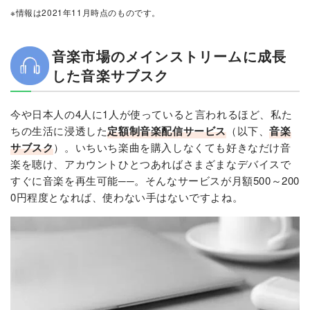
8：Amazon Music Prime
※情報は2021年11月時点のものです。
9：レコチョク
10：楽天ミュージック
音楽市場のメインストリームに成長
おわりに
した音楽サブスク
今や日本人の4人に1人が使っていると言われるほど、私た
ちの生活に浸透した
定額制音楽配信サービス
（以下、
音楽
サブスク
）。いちいち楽曲を購入しなくても好きなだけ音
楽を聴け、アカウントひとつあればさまざまなデバイスで
すぐに音楽を再生可能──。そんなサービスが月額500～200
0円程度となれば、使わない手はないですよね。