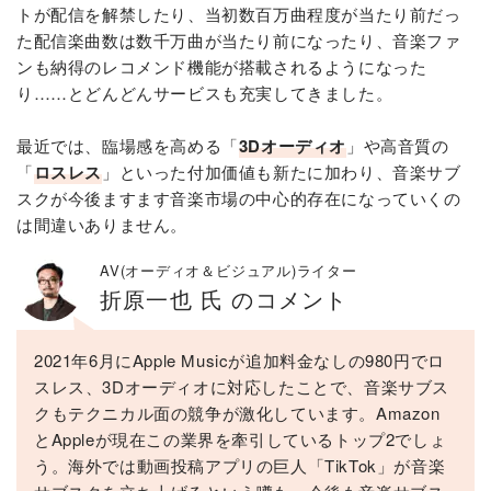
トが配信を解禁したり、当初数百万曲程度が当たり前だっ
た配信楽曲数は数千万曲が当たり前になったり、音楽ファ
ンも納得のレコメンド機能が搭載されるようになった
り……とどんどんサービスも充実してきました。
最近では、臨場感を高める「
3Dオーディオ
」や高音質の
「
ロスレス
」といった付加価値も新たに加わり、音楽サブ
スクが今後ますます音楽市場の中心的存在になっていくの
は間違いありません。
AV(オーディオ＆ビジュアル)ライター
折原一也 氏 のコメント
2021年6月にApple Musicが追加料金なしの980円でロ
スレス、3Dオーディオに対応したことで、音楽サブス
クもテクニカル面の競争が激化しています。Amazon
とAppleが現在この業界を牽引しているトップ2でしょ
う。海外では動画投稿アプリの巨人「TikTok」が音楽