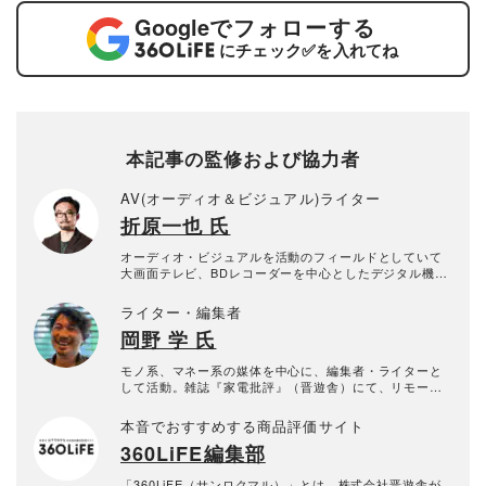
Google
でフォローする
にチェック
✅
を入れてね
本記事の監修および協力者
AV(オーディオ＆ビジュアル)ライター
折原一也 氏
オーディオ・ビジュアルを活動のフィールドとしていて
大画面テレビ、BDレコーダーを中心としたデジタル機器
全般の取材と画質・音質を含めた製品記事、最新テクノ
ロジーのトレンド解説記事を手がけている。
ライター・編集者
岡野 学 氏
モノ系、マネー系の媒体を中心に、編集者・ライターと
して活動。雑誌『家電批評』（晋遊舎）にて、リモート
介護実践記「ウチのおかんがボケちゃいまして Season
2」を連載中。
本音でおすすめする商品評価サイト
360LiFE編集部
「360LiFE（サンロクマル）」とは、株式会社晋遊舎が