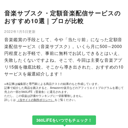
音楽サブスク・定額音楽配信サービスの
おすすめ10選｜プロが比較
2022年1月5日更新
音楽鑑賞の手段として、今や「当たり前」になった定額音
楽配信サービス（音楽サブスク）。いくら月に500～2000
円程度とお手軽で、事前に無料でお試しできるとはいえ、
失敗したくないですよね。そこで、今回は主要な音楽アプ
リ15個を徹底比較。そこから導き出された、おすすめの10
サービスを厳選紹介します！
※本記事は編集部と専門家による商品テストの結果のもと作成しています。
記事で紹介した商品を購入すると、Amazonや楽天などのアフィリエイトプログラムを通じて
売上の一部が360LiFE（晋遊舎）に還元されます。
ただし、この収益は評価やランキングに一切影響致しません。
詳しくは
（当サイトの制作ポリシー）
をご覧ください。
360LiFEをいつでもチェック！