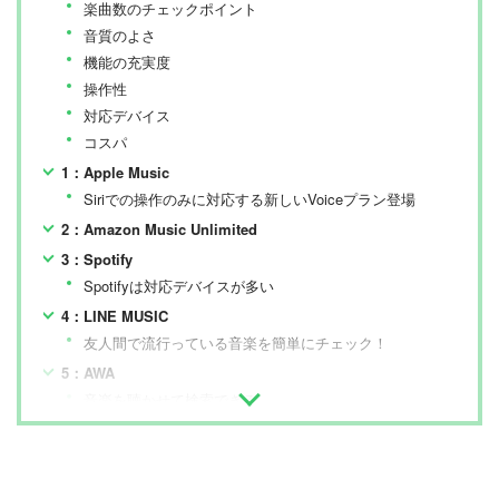
楽曲数のチェックポイント
音質のよさ
機能の充実度
操作性
対応デバイス
コスパ
1：Apple Music
Siriでの操作のみに対応する新しいVoiceプラン登場
2：Amazon Music Unlimited
3：Spotify
Spotifyは対応デバイスが多い
4：LINE MUSIC
友人間で流行っている音楽を簡単にチェック！
5：AWA
音楽を聴かせて検索できる
6：YouTube Music
アイコン等はYouTubeとほぼ同じだから操作では迷わない
7：Deezer