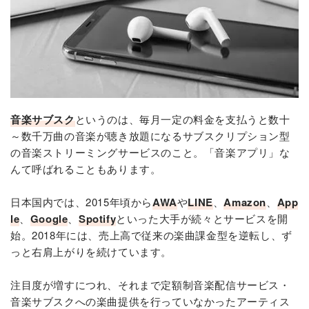
音楽サブスク
というのは、毎月一定の料金を支払うと数十
～数千万曲の音楽が聴き放題になるサブスクリプション型
の音楽ストリーミングサービスのこと。「音楽アプリ」な
んて呼ばれることもあります。
日本国内では、2015年頃から
AWA
や
LINE
、
Amazon
、
App
le
、
Google
、
Spotify
といった大手が続々とサービスを開
始。2018年には、売上高で従来の楽曲課金型を逆転し、ず
っと右肩上がりを続けています。
注目度が増すにつれ、それまで定額制音楽配信サービス・
音楽サブスクへの楽曲提供を行っていなかったアーティス