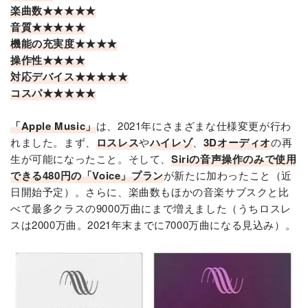
楽曲数★★★★★
音質★★★★★
機能の充実度★★★★
操作性★★★★
対応デバイス★★★★★
コスパ★★★★★
「Apple Music」
は、2021年にさまざまな仕様変更が行わ
れました。まず、
ロスレス
や
ハイレゾ
、
3Dオーディオ
の再
生が可能になったこと。そして、
Siriの音声操作のみで使用
できる480円の「Voice」プラン
が新たに加わったこと（近
日開始予定）。さらに、楽曲数もほかの音楽サブスクと比
べて最多クラスの9000万曲にまで増えました（うちロスレ
スは2000万曲。2021年末までに7000万曲になる見込み）。