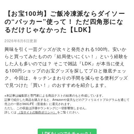
【お宝100均】ご飯冷凍派ならダイソー
の“パッカー”使って！ ただ四角形にな
るだけじゃなかった【LDK】
2026年6月6日更新
興味を引く一芸グッズが次々と発売される100均。安いか
らと買ってみたものの「結局使いにくい！」という経験を
した人も多いのでは？ そこで雑誌『LDK』が本当に使え
る100円ショップのお宝グッズを探してプロと徹底チェッ
ク。今回は、キッチンまわりの手間を減らせる便利グッズ
で見つけた「買い！」のおすすめを紹介します。
※本記事は編集部と専門家による商品テストの結果のもと作成しています。
記事で紹介した商品を購入すると、Amazonや楽天などのアフィリエイトプログラムを通じて
売上の一部が360LiFE（晋遊舎）に還元されます。
ただし、この収益は評価やランキングに一切影響致しません。
詳しくは
（当サイトの制作ポリシー）
をご覧ください。
LDKをいつでもチェック！