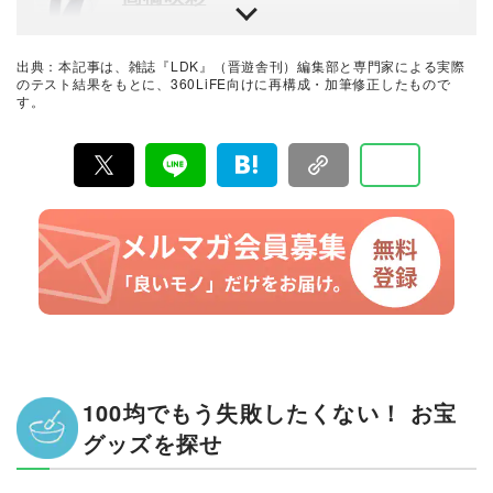
雑誌『LDK』を統括する自称テスト大好き人間。得意な
ジャンルは収納や日用品、文房具・雑貨など。人気ショ
ップ巡りも日課。1993年生まれ。2018年に晋遊舎に入社
出典：本記事は、雑誌『LDK』（晋遊舎刊）編集部と専門家による実際
後、雑誌『MONOQLO』を経て、2023年『LDK』編集
暮らしのおすすめベストバイ
のテスト結果をもとに、360LiFE向けに再構成・加筆修正したもので
長に就任。市場調査を元に特集のテーマ決めや表紙作
す。
LDK編集部
成、入稿前の最終確認を行う。
『LDK』は2012年の創刊以来、晋遊舎の理念である「遊
びある、ホンネ」を胸に、消費者目線で本音の商品テス
トを貫いてきた、女性誌とWEBメディアです。毎月28日
発行の雑誌とWebサイトで、掃除用品から収納インテリ
ア、食品まで、あらゆるジャンルの商品を徹底的に検
証。編集部と専門家、そして社内検証機関が実際に使っ
て見つけた「本当に良いもの」と「お役立ち情報」を厳
選してあなたにお届け。編集長・高橋咲彩を中心に、11
名以上の編集体制で日々の検証・記事制作を行っていま
す。
100均でもう失敗したくない！ お宝
グッズを探せ