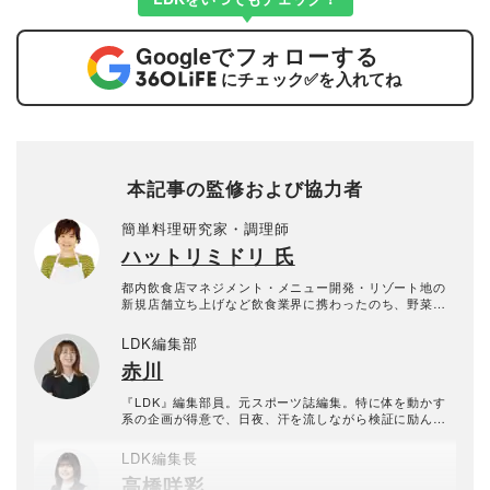
Google
でフォローする
にチェック
✅
を入れてね
本記事の監修および協力者
簡単料理研究家・調理師
ハットリミドリ 氏
都内飲食店マネジメント・メニュー開発・リゾート地の
新規店舗立ち上げなど飲食業界に携わったのち、野菜メ
ーカーで家庭向けレシピ企画職を担当。2017年にフリー
料理家として独立。時短・電子レンジ活用などの簡単お
LDK編集部
かずや初心者でも作りやすいおやつレシピ提案が得意で
赤川
各種メディアで活躍中。
『LDK』編集部員。元スポーツ誌編集。特に体を動かす
系の企画が得意で、日夜、汗を流しながら検証に励んで
いる。
LDK編集長
高橋咲彩