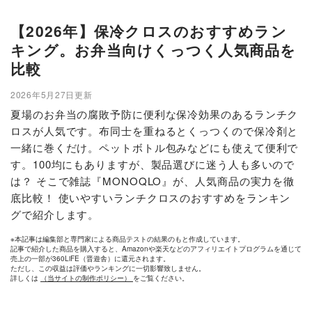
【2026年】保冷クロスのおすすめラン
キング。お弁当向けくっつく人気商品を
比較
2026年5月27日更新
夏場のお弁当の腐敗予防に便利な保冷効果のあるランチク
ロスが人気です。布同士を重ねるとくっつくので保冷剤と
一緒に巻くだけ。ペットボトル包みなどにも使えて便利で
す。100均にもありますが、製品選びに迷う人も多いので
は？ そこで雑誌『MONOQLO』が、人気商品の実力を徹
底比較！ 使いやすいランチクロスのおすすめをランキン
グで紹介します。
※本記事は編集部と専門家による商品テストの結果のもと作成しています。
記事で紹介した商品を購入すると、Amazonや楽天などのアフィリエイトプログラムを通じて
売上の一部が360LiFE（晋遊舎）に還元されます。
ただし、この収益は評価やランキングに一切影響致しません。
詳しくは
（当サイトの制作ポリシー）
をご覧ください。