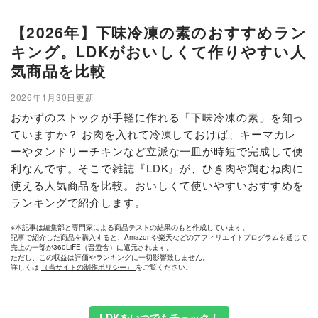
【2026年】下味冷凍の素のおすすめラン
キング。LDKがおいしくて作りやすい人
気商品を比較
2026年1月30日更新
おかずのストックが手軽に作れる「下味冷凍の素」を知っ
ていますか？ お肉を入れて冷凍しておけば、キーマカレ
ーやタンドリーチキンなど立派な一皿が時短で完成して便
利なんです。そこで雑誌『LDK』が、ひき肉や鶏むね肉に
使える人気商品を比較。おいしくて使いやすいおすすめを
ランキングで紹介します。
※本記事は編集部と専門家による商品テストの結果のもと作成しています。
記事で紹介した商品を購入すると、Amazonや楽天などのアフィリエイトプログラムを通じて
売上の一部が360LiFE（晋遊舎）に還元されます。
ただし、この収益は評価やランキングに一切影響致しません。
詳しくは
（当サイトの制作ポリシー）
をご覧ください。
LDKをいつでもチェック！