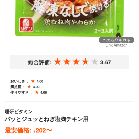
この商品を見る
Link Amazon
総合評価:
3.67
おいしさ
4.00
満足度
3.00
作りやすさ
4.00
理研ビタミン
パッとジュッとねぎ塩麹チキン用
最安価格:
202
〜
¥