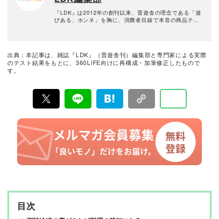
『LDK』は2012年の創刊以来、晋遊舎の理念である「遊
びある、ホンネ」を胸に、消費者目線で本音の商品テス
トを貫いてきた、女性誌とWEBメディアです。毎月28日
発行の雑誌とWebサイトで、掃除用品から収納インテリ
ア、食品まで、あらゆるジャンルの商品を徹底的に検
証。編集部と専門家、そして社内検証機関が実際に使っ
出典：本記事は、雑誌『LDK』（晋遊舎刊）編集部と専門家による実際
て見つけた「本当に良いもの」と「お役立ち情報」を厳
のテスト結果をもとに、360LiFE向けに再構成・加筆修正したもので
選してあなたにお届け。編集長・高橋咲彩を中心に、11
す。
名以上の編集体制で日々の検証・記事制作を行っていま
す。
目次