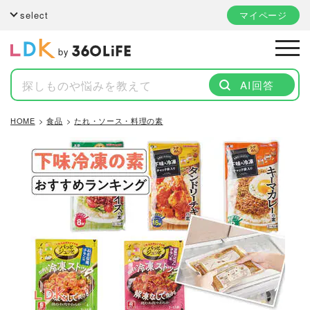
select
マイページ
by
AI回答
HOME
食品
たれ・ソース・料理の素