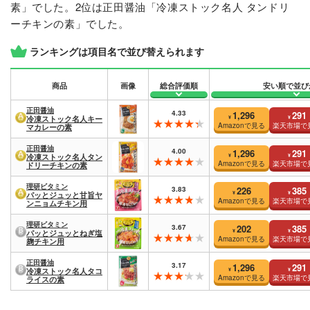
素」でした。2位は正田醤油「冷凍ストック名人 タンドリ
ーチキンの素」でした。
ランキングは項目名で並び替えられます
商品
画像
総合評価順
安い順で並び
正田醤油
4.33
1,296
291
¥
¥
冷凍ストック名人キー
Amazonで見る
楽天市場で
マカレーの素
正田醤油
4.00
1,296
291
¥
¥
冷凍ストック名人タン
Amazonで見る
楽天市場で
ドリーチキンの素
理研ビタミン
3.83
226
385
¥
¥
パッとジュッと甘旨ヤ
Amazonで見る
楽天市場で
ンニョムチキン用
理研ビタミン
3.67
202
385
¥
¥
パッとジュッとねぎ塩
Amazonで見る
楽天市場で
麹チキン用
正田醤油
3.17
1,296
291
¥
¥
冷凍ストック名人タコ
Amazonで見る
楽天市場で
ライスの素