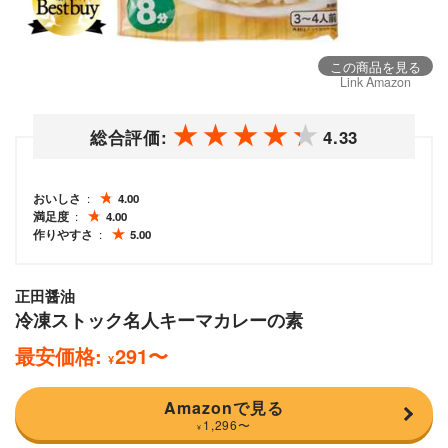
この商品を見る
Link Amazon
総合評価:
4.33
おいしさ
4.00
満足度
4.00
作りやすさ
5.00
正田醤油
冷凍ストック名人キーマカレーの素
最安価格:
291
〜
¥
Amazonで見る
1,296
〜
¥