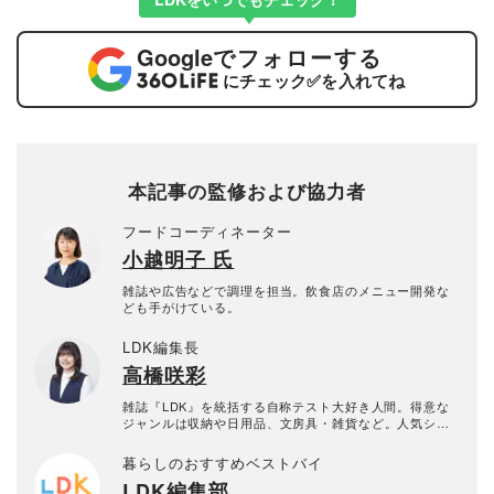
Google
でフォローする
にチェック
✅
を入れてね
本記事の監修および協力者
フードコーディネーター
小越明子 氏
雑誌や広告などで調理を担当。飲食店のメニュー開発な
ども手がけている。
LDK編集長
高橋咲彩
雑誌『LDK』を統括する自称テスト大好き人間。得意な
ジャンルは収納や日用品、文房具・雑貨など。人気ショ
ップ巡りも日課。1993年生まれ。2018年に晋遊舎に入社
後、雑誌『MONOQLO』を経て、2023年『LDK』編集
暮らしのおすすめベストバイ
長に就任。市場調査を元に特集のテーマ決めや表紙作
LDK編集部
成、入稿前の最終確認を行う。