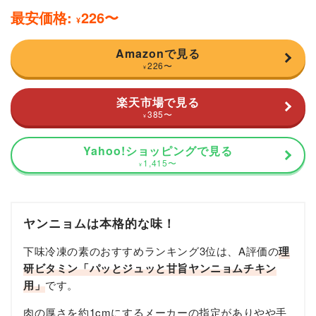
最安価格:
226
〜
¥
Amazonで見る
226
〜
¥
楽天市場で見る
385
〜
¥
Yahoo!ショッピングで見る
1,415
〜
¥
ヤンニョムは本格的な味！
下味冷凍の素のおすすめランキング3位は、A評価の
理
研ビタミン「パッとジュッと甘旨ヤンニョムチキン
用」
です。
肉の厚さを約1cmにするメーカーの指定がありやや手