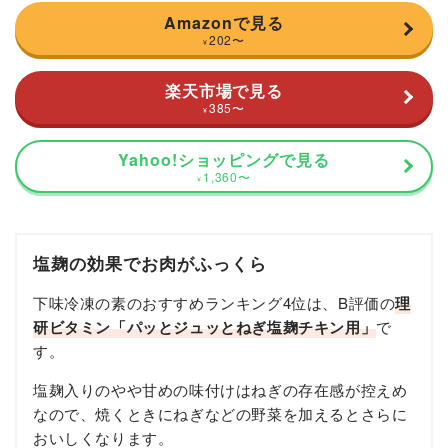
Amazonで見る
202
〜
¥
楽天市場で見る
385
〜
¥
Yahoo!ショッピングで見る
1,360
〜
¥
塩麹の効果でお肉がふっくら
下味冷凍の素のおすすめランキング4位は、B評価の
理
研ビタミン「パッとジュッとねぎ塩麹チキン用」
で
す。
塩麹入りのやや甘めの味付けはねぎの存在感が控えめ
なので、焼くときにねぎなどの野菜を加えるとさらに
おいしくなります。