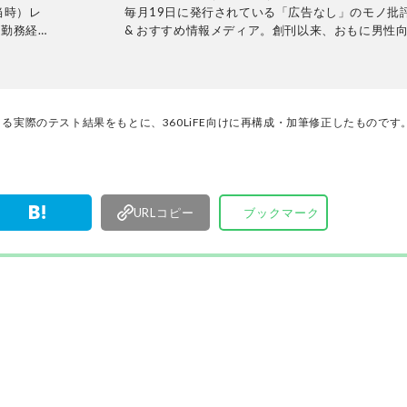
当時）レ
毎月19日に発行されている「広告なし」のモノ批
に勤務経験
& おすすめ情報メディア。創刊以来、おもに男性
ェフを経て
活用品や家具、ガジェット、食品などを各分野の
科学的に料
も協力を仰ぎ、編集部と社内の検証機関が実際に
達人に。
証・評価してきました。テストで見つけた「本当
0～50品
ノ」だけを厳選して紹介。編集長・山田和樹を中
なく調理器
11名以上の編集体制で日々の検証・記事制作を行
る実際のテスト結果をもとに、360LiFE向けに再構成・加筆修正したものです
している。
ます。
・「ラヴィ
URLコピー
ブックマーク