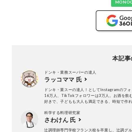
MONO
Goo
本記事
ドンキ・業務スーパーの達人
ラッコママ 氏
ドンキ・業スーの達人！としてInstagramのフ
16万人、TikTokフォロワーは3万人。お酒を飲
好きで、子どもも大人も満足できる、時短で作
やおつまみを投稿している。また、ドン・キホ
科学する料理研究家
スーパー、コストコ、KALDIが大好きで、購入
さわけん 氏
使った節約レシピも多数。
辻調理師専門学校フランス校を卒業し、辻調グ