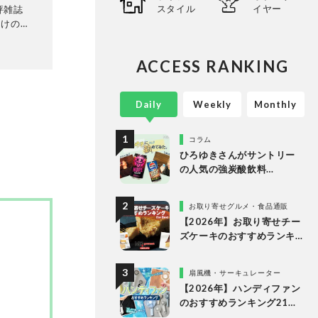
スタイル
イヤー
評雑誌
向けの生
専門家に
比較・検
ACCESS RANKING
に良いモ
心に、
ってい
。
Daily
Weekly
Monthly
コラム
ひろゆきさんがサントリー
の人気の強炭酸飲料
「NOPE」とエナドリ「ペプ
シ リフレッシュショット」
お取り寄せグルメ・食品通販
を実飲して食レポ！
【2026年】お取り寄せチー
ズケーキのおすすめランキ
ング13選。冷凍・冷蔵で届
く人気商品をプロと比較
扇風機・サーキュレーター
【2026年】ハンディファン
のおすすめランキング21
選。冷却プレート付きなど