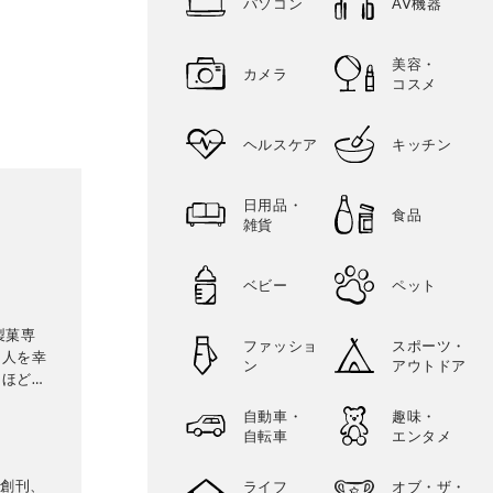
パソコン
AV機器
美容・
カメラ
コスメ
ヘルスケア
キッチン
日用品・
食品
雑貨
ベビー
ペット
製菓専
ファッショ
スポーツ・
な人を幸
ン
アウトドア
、ほどほ
理なくお
自動車・
趣味・
雑誌・テ
自転車
エンタメ
供するな
に創刊、
ライフ
オブ・ザ・