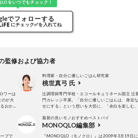
QLOをいつでもチェック！
gle
でフォローする
にチェック
✅
を入れてね
の監修および協力者
料理家・自分に優しいごはん研究家
桃世真弓 氏
ォロワーは
辻調理師専門学校・エコールキュリネール国立 辻
むのが大
門カレッジ卒業。「自分に優しいごはんは、身近
れるおかず
せにする」という想いを大切に、「余白を楽しむ
ーテ、業務
どに丁寧な暮らし」を軸として、身近な食材で無
最新の良いモノおすすめベストバイ
した商品を
いしい、毎日食べたい家庭料理を提案している。
MONOQLO編集部
レビ出演のほか、様々な商品に関するレシピを提
ど、幅広く活躍中。
ループで
『MONOQLO（モノクロ）』は2009年3月19日