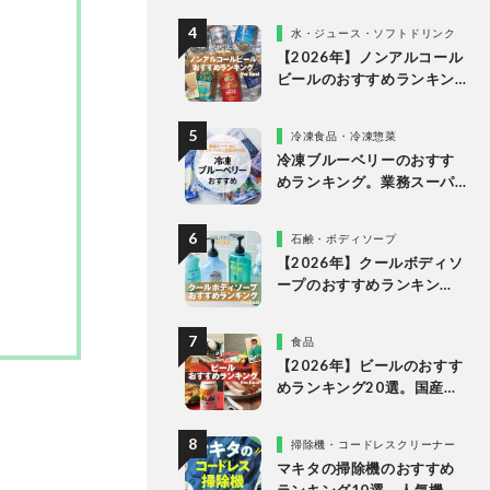
多様なタイプの人気製品を
水・ジュース・ソフトドリンク
比較
【2026年】ノンアルコール
ビールのおすすめランキン
グ10選。美味しい人気商品
を徹底比較
冷凍食品・冷凍惣菜
冷凍ブルーベリーのおすす
めランキング。業務スーパ
ーやドンキなど市販の人気
商品を比較
石鹸・ボディソープ
【2026年】クールボディソ
ープのおすすめランキン
グ。ドラッグストアなどで
買える人気製品を比較
食品
【2026年】ビールのおすす
めランキング20選。国産の
人気ブランドの缶ビールを
専門家が比較
掃除機・コードレスクリーナー
マキタの掃除機のおすすめ