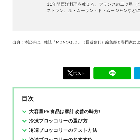
11年間西洋料理を教える。フランスの二ツ星（
ストラン、ル・ムーラン・ド・ムージャンなど
もある本格派。その後、イタリアンカフェのシ
料理研究家に転身し、世界の料理を研究する。
理を考え、狙った通りの料理をつくるレシピの
2010年よりキッチンまわり評論家として、毎月3
の食品や調味料を実食検証する。食品類だけで
出典：本記事は、雑誌『MONOQLO』（晋遊舎刊）編集部と専門家によ
具・家電も含め、日本一「食」に関する比較を
「あさイチ」（NHK）・「ZIP!」(日本テレビ) 
ット！」(TBS)などメディア出演多数。
ポスト
目次
大容量PB食品は家計改善の味方!
冷凍ブロッコリーの選び方
冷凍ブロッコリーのテスト方法
冷凍ブロッコリーのおすすめ