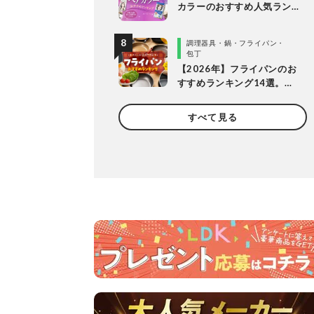
カラーのおすすめ人気ラン
キング20選。LDKがプロと
市販製品を明るめ・暗め別
調理器具・鍋・フライパン・
に比較
包丁
【2026年】フライパンのお
すすめランキング14選。
LDKとプロが長持ちする製
品を探して徹底比較
すべて見る