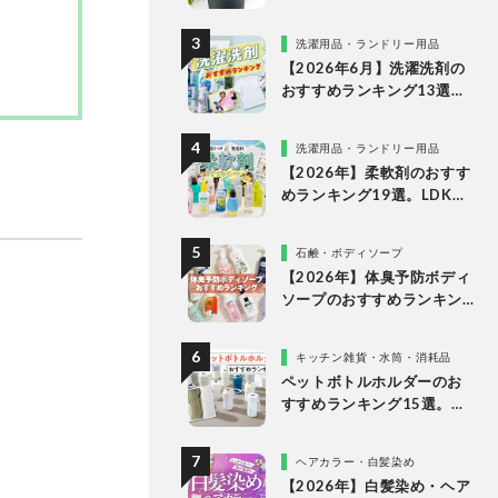
な理由
洗濯用品・ランドリー用品
【2026年6月】洗濯洗剤の
おすすめランキング13選。
LDKが液体・ジェルボー
ル・粉末の人気商品を比較
洗濯用品・ランドリー用品
検証
【2026年】柔軟剤のおすす
めランキング19選。LDKが
無香料、香りつきの人気商
品を徹底比較
石鹸・ボディソープ
【2026年】体臭予防ボディ
ソープのおすすめランキン
グ14選。LDKが女性向けの
人気商品を比較
キッチン雑貨・水筒・消耗品
ペットボトルホルダーのお
すすめランキング15選。
LDKが保冷力長持ちの人気
製品を比較
ヘアカラー・白髪染め
【2026年】白髪染め・ヘア