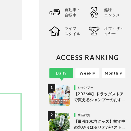
自動車・
趣味・
自転車
エンタメ
ライフ
オブ・ザ・
スタイル
イヤー
ACCESS RANKING
Daily
Weekly
Monthly
シャンプー
【2026年】ドラッグストア
で買えるシャンプーのおす
すめランキング15選。LDK
が市販の人気商品をプロと
生活雑貨
比較
【最強100均グッズ】留守中
の水やりはセリアがベスト