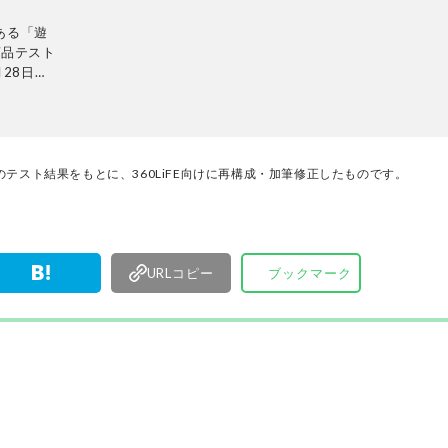
ある「遊
商品テスト
28日発
ンテリ
的に検証。
使って見つ
厳選してあ
名以上の
テスト結果をもとに、360LiFE向けに再構成・加筆修正したものです。
す。
URLコピー
ブックマーク