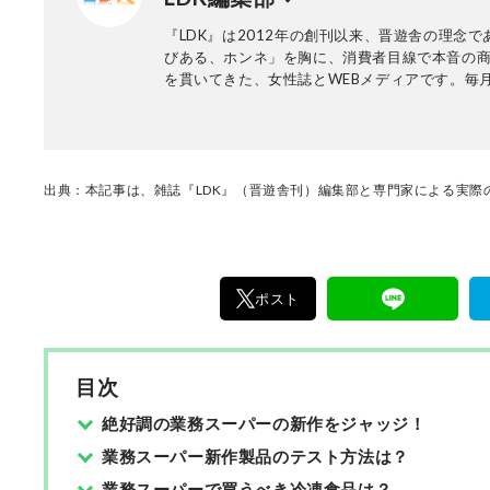
『LDK』は2012年の創刊以来、晋遊舎の理念で
びある、ホンネ」を胸に、消費者目線で本音の
を貫いてきた、女性誌とWEBメディアです。毎月
行の雑誌とWebサイトで、掃除用品から収納イ
ア、食品まで、あらゆるジャンルの商品を徹底
編集部と専門家、そして社内検証機関が実際に
けた「本当に良いもの」と「お役立ち情報」を
なたにお届け。編集長・高橋咲彩を中心に、11
出典：本記事は、雑誌『LDK』（晋遊舎刊）編集部と専門家による実際の
編集体制で日々の検証・記事制作を行っていま
ポスト
目次
絶好調の業務スーパーの新作をジャッジ！
業務スーパー新作製品のテスト方法は？
業務スーパーで買うべき冷凍食品は？