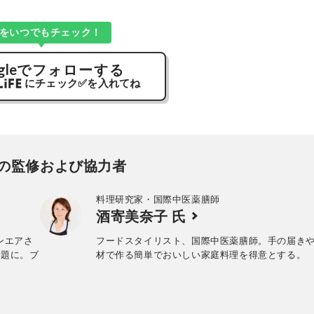
Kをいつでもチェック！
gle
でフォローする
にチェック
✅
を入れてね
の監修および協力者
料理研究家・国際中医薬膳師
酒寄美奈子 氏
ンエアさ
フードスタイリスト、国際中医薬膳師。手の届き
話題に。ブ
材で作る簡単でおいしい家庭料理を得意とする。
。