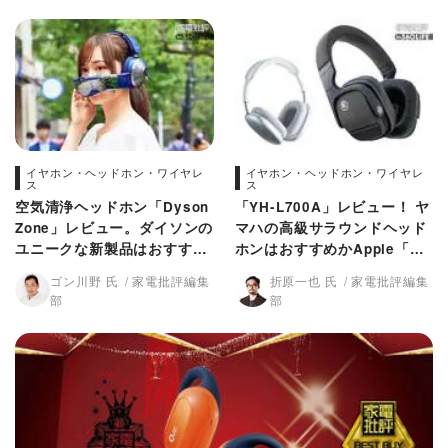
イヤホン・ヘッドホン・ワイヤレ
イヤホン・ヘッドホン・ワイヤレ
ス
ス
空気清浄ヘッドホン「Dyson
「YH-L700A」レビュー！ ヤ
Zone」レビュー。ダイソンの
マハの高級サラウンドヘッド
ユニークな新製品はおすす
ホンはおすすめかApple「Air
め？(家電批評)
Pods Max」と比較 (家電批
ゴン川野 氏
家電批評編集
折原一也 氏
家電批評編集
評)
部
部