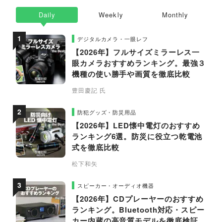
Daily
Weekly
Monthly
デジタルカメラ・一眼レフ
【2026年】フルサイズミラーレス一
眼カメラおすすめランキング。最強３
機種の使い勝手や画質を徹底比較
豊田慶記 氏
防犯グッズ・防災用品
【2026年】LED懐中電灯のおすすめ
ランキング6選。防災に役立つ乾電池
式を徹底比較
松下和矢
スピーカー・オーディオ機器
【2026年】CDプレーヤーのおすすめ
ランキング。Bluetooth対応・スピー
カー内蔵の高音質モデルを徹底検証