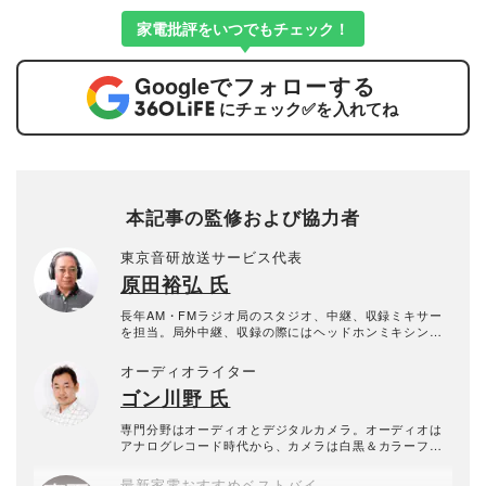
家電批評をいつでもチェック！
Google
でフォローする
にチェック
✅
を入れてね
本記事の監修および協力者
東京音研放送サービス代表
原田裕弘 氏
長年AM・FMラジオ局のスタジオ、中継、収録ミキサー
を担当。局外中継、収録の際にはヘッドホンミキシング
をしてきたため、ヘッドホン・イヤホンには強いこだわ
りを持ち、愛用機はモディファイして使用中。
オーディオライター
ゴン川野 氏
専門分野はオーディオとデジタルカメラ。オーディオは
アナログレコード時代から、カメラは白黒＆カラーフィ
ルムの現像、プリントから学んだ。自作からハイエンド
まで守備範囲は広く、平面型のスピーカーとヘッドホン
最新家電おすすめベストバイ