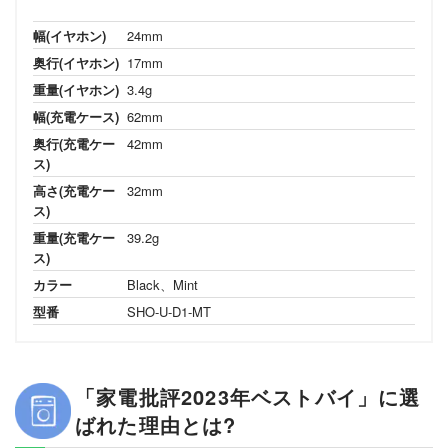
幅(イヤホン)
24mm
奥行(イヤホン)
17mm
重量(イヤホン)
3.4g
幅(充電ケース)
62mm
奥行(充電ケー
42mm
ス)
高さ(充電ケー
32mm
ス)
重量(充電ケー
39.2g
ス)
カラー
Black、Mint
型番
SHO-U-D1-MT
「家電批評2023年ベストバイ」に選
ばれた理由とは?