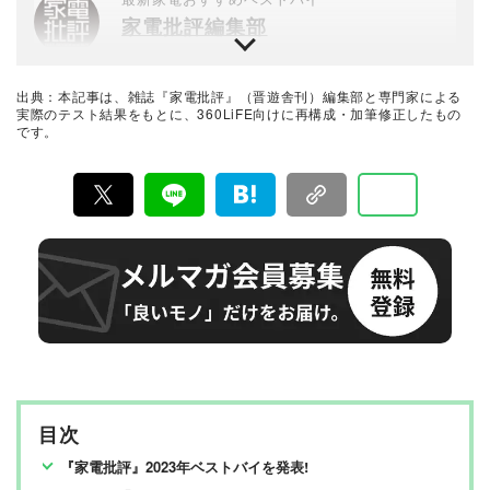
を愛用する。現在は「＠DIME」「ASCII.jp」などでも執
家電批評編集部
筆中。
『家電批評』は2009年11月創刊の月刊誌で、毎月3日に
発行している雑誌および家電専門情報を提供するWEBメ
ディア。あらゆる家電製品にまつわる「ユーザーが気に
出典：本記事は、雑誌『家電批評』（晋遊舎刊）編集部と専門家による
なっていること」を深く掘り下げ、専門家や自社検証機
実際のテスト結果をもとに、360LiFE向けに再構成・加筆修正したもの
関と協力して徹底的にテスト・評価する。高額なテレビ
です。
から数百円の乾電池まで、編集部と専門家、そして社内
検証機関が実機テストを行い、価格やブランドに惑わさ
れることなく製品の本質的な性能を見極め、その良し悪
しをありのまま、雑誌およびWEBコンテンツとして発
信。編集長・阿部淳平を中心に、11名以上の編集体制で
日々の検証・記事制作を行っています。
目次
『家電批評』2023年ベストバイを発表!