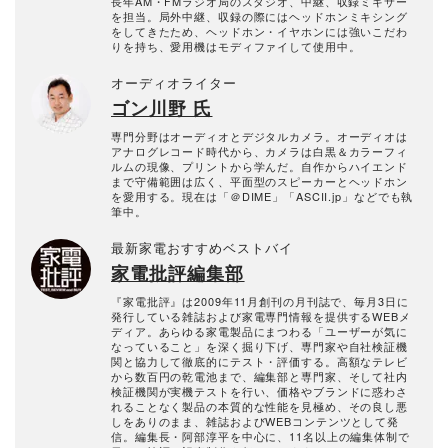
長年AM・FMラジオ局のスタジオ、中継、収録ミキサー
を担当。局外中継、収録の際にはヘッドホンミキシング
をしてきたため、ヘッドホン・イヤホンには強いこだわ
りを持ち、愛用機はモディファイして使用中。
オーディオライター
ゴン川野 氏
専門分野はオーディオとデジタルカメラ。オーディオは
アナログレコード時代から、カメラは白黒＆カラーフィ
ルムの現像、プリントから学んだ。自作からハイエンド
まで守備範囲は広く、平面型のスピーカーとヘッドホン
を愛用する。現在は「＠DIME」「ASCII.jp」などでも執
筆中。
最新家電おすすめベストバイ
家電批評編集部
『家電批評』は2009年11月創刊の月刊誌で、毎月3日に
発行している雑誌および家電専門情報を提供するWEBメ
ディア。あらゆる家電製品にまつわる「ユーザーが気に
なっていること」を深く掘り下げ、専門家や自社検証機
関と協力して徹底的にテスト・評価する。高額なテレビ
から数百円の乾電池まで、編集部と専門家、そして社内
検証機関が実機テストを行い、価格やブランドに惑わさ
れることなく製品の本質的な性能を見極め、その良し悪
しをありのまま、雑誌およびWEBコンテンツとして発
信。編集長・阿部淳平を中心に、11名以上の編集体制で