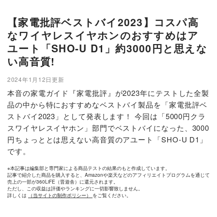
【家電批評ベストバイ2023】コスパ高
なワイヤレスイヤホンのおすすめはア
ユート「SHO-U D1」約3000円と思えな
い高音質!
2024年1月12日更新
本音の家電ガイド『家電批評』が2023年にテストした全製
品の中から特におすすめなベストバイ製品を「家電批評ベ
ストバイ2023」として発表します！ 今回は「5000円クラ
スワイヤレスイヤホン」部門でベストバイになった、3000
円ちょっととは思えない高音質のアユート「SHO-U D1」
です。
※本記事は編集部と専門家による商品テストの結果のもと作成しています。
記事で紹介した商品を購入すると、Amazonや楽天などのアフィリエイトプログラムを通じて
売上の一部が360LiFE（晋遊舎）に還元されます。
ただし、この収益は評価やランキングに一切影響致しません。
詳しくは
（当サイトの制作ポリシー）
をご覧ください。