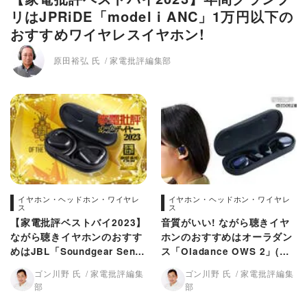
リはJPRiDE「model i ANC」1万円以下の
おすすめワイヤレスイヤホン!
原田裕弘 氏
家電批評編集部
イヤホン・ヘッドホン・ワイヤレ
イヤホン・ヘッドホン・ワイヤレ
ス
ス
【家電批評ベストバイ2023】
音質がいい! ながら聴きイヤ
ながら聴きイヤホンのおすす
ホンのおすすめはオーラダン
めはJBL「Soundgear Sens
ス「Oladance OWS 2」(家
e」他を圧倒する音質の良さ!
電批評)
ゴン川野 氏
家電批評編集
ゴン川野 氏
家電批評編集
部
部