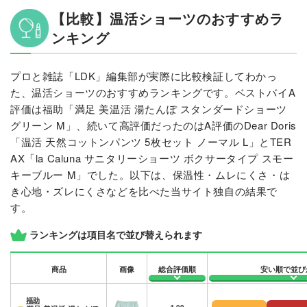
【比較】温活ショーツのおすすめラ
ンキング
プロと雑誌「LDK」編集部が実際に比較検証してわかっ
た、温活ショーツのおすすめランキングです。ベストバイA
評価は福助「満足 美温活 湯たんぽ スタンダードショーツ
グリーン M」、続いて高評価だったのはA評価のDear Doris
「温活 天然コットンパンツ 5枚セット ノーマル L」とTER
AX「la Caluna サニタリーショーツ ボクサータイプ スモー
キーブルー M」でした。以下は、保温性・ムレにくさ・は
き心地・ズレにくさなどを比べた当サイト独自の結果で
す。
ランキングは項目名で並び替えられます
商品
画像
総合評価順
安い順で並び
福助
4.00