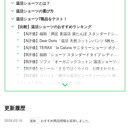
温活ショーツとは？
温活ショーツの選び方
温活ショーツ7製品をテスト！
【比較】温活ショーツのおすすめランキング
【A評価】福助「満足 美温活 湯たんぽ スタンダードショーツ グリーン M」
【A評価】Dear Doris「温活 天然コットンパンツ 5枚セット ノーマル L」
【A評価】TERAX「la Caluna サニタリーショーツ ボクサータイプ スモーキーブルー M」
【B評価】福助「ショーツ スタンダードタイプ レディース 満足 美温活 よもぎ蒸し心地 ピンクベージュ350 M」
【B評価】ソフィ「オーガニックコットン 温活ショーツ M グレー」
【B評価】セシール「まるではくカイロ、お腹まわりをあたためるショーツ(はきこみ丈・深め) モカ M」
【B評価】コジット「腰ポカ温活ビューティーパンツ M-L」
【まとめ】温活ショーツ検証の振り返り
更新履歴
2026.03.10
おすすめ商品情報を追加しました。
追加