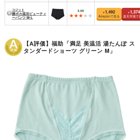
コジット
3.00
1,492
1,374
¥
¥
腰ポカ温活ビューティ
Amazonで見る
楽天市場で
ーパンツ M-L
【A評価】福助「満足 美温活 湯たんぽ ス
タンダードショーツ グリーン M」