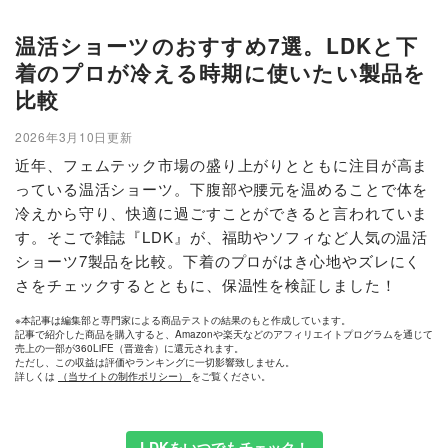
温活ショーツのおすすめ7選。LDKと下
着のプロが冷える時期に使いたい製品を
比較
2026年3月10日更新
近年、フェムテック市場の盛り上がりとともに注目が高ま
っている温活ショーツ。下腹部や腰元を温めることで体を
冷えから守り、快適に過ごすことができると言われていま
す。そこで雑誌『LDK』が、福助やソフィなど人気の温活
ショーツ7製品を比較。下着のプロがはき心地やズレにく
さをチェックするとともに、保温性を検証しました！
※本記事は編集部と専門家による商品テストの結果のもと作成しています。
記事で紹介した商品を購入すると、Amazonや楽天などのアフィリエイトプログラムを通じて
売上の一部が360LiFE（晋遊舎）に還元されます。
ただし、この収益は評価やランキングに一切影響致しません。
詳しくは
（当サイトの制作ポリシー）
をご覧ください。
LDKをいつでもチェック！