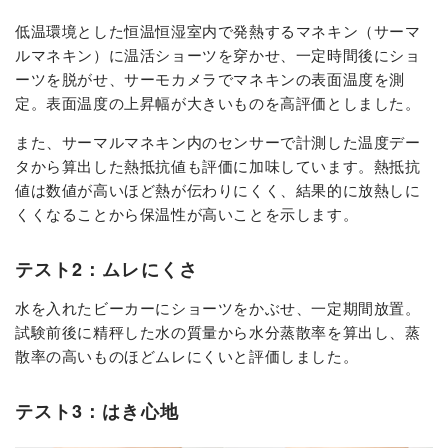
低温環境とした恒温恒湿室内で発熱するマネキン（サーマ
ルマネキン）に温活ショーツを穿かせ、一定時間後にショ
ーツを脱がせ、サーモカメラでマネキンの表⾯温度を測
定。表⾯温度の上昇幅が⼤きいものを高評価としました。
また、サーマルマネキン内のセンサーで計測した温度デー
タから算出した熱抵抗値も評価に加味しています。熱抵抗
値は数値が高いほど熱が伝わりにくく、結果的に放熱しに
くくなることから保温性が高いことを示します。
テスト2：ムレにくさ
⽔を⼊れたビーカーにショーツをかぶせ、一定期間放置。
試験前後に精秤した水の質量から水分蒸散率を算出し、蒸
散率の⾼いものほどムレにくいと評価しました。
テスト3：はき心地