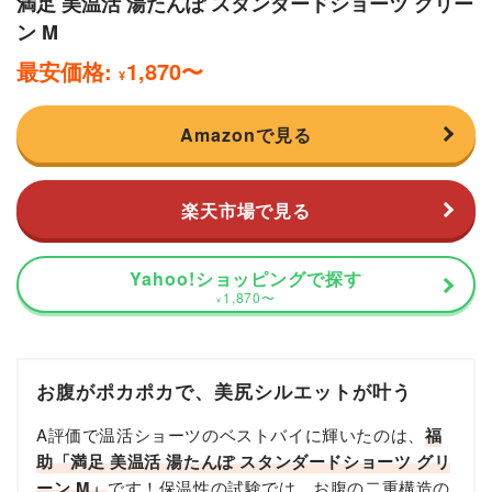
満足 美温活 湯たんぽ スタンダードショーツ グリー
ン M
最安価格:
1,870
〜
¥
Amazonで見る
楽天市場で見る
Yahoo!ショッピングで探す
1,870
〜
¥
お腹がポカポカで、美尻シルエットが叶う
A評価で温活ショーツのベストバイに輝いたのは、
福
助「満足 美温活 湯たんぽ スタンダードショーツ グリ
ーン M」
です！保温性の試験では、お腹の二重構造の