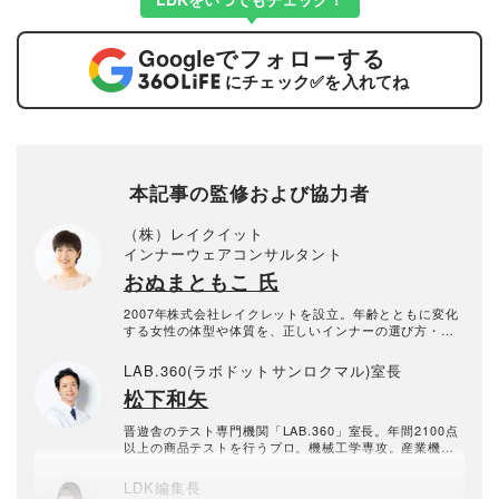
Google
でフォローする
にチェック
✅
を入れてね
本記事の監修および協力者
（株）レイクイット
インナーウェアコンサルタント
おぬまともこ 氏
2007年株式会社レイクレットを設立。年齢とともに変化
する女性の体型や体質を、正しいインナーの選び方・着
用法でサポートし、ラクに健康的におしゃれを楽しめる
インナー活用術を提案している。
LAB.360(ラボドットサンロクマル)室長
松下和矢
晋遊舎のテスト専門機関「LAB.360」室長。年間2100点
以上の商品テストを行うプロ。機械工学専攻。産業機械
の保全・メンテナンス、日用雑貨品メーカーの開発業務
を経て、民間の試験機関で多くの商品テストに従事。テ
LDK編集長
スト方法の立案から試験デザイン、試験装置の製作、テ