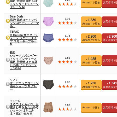
満足 美温活 湯たんぽ
Amazonで見る
楽天市場で
スタンダードショーツ
グリーン M
Dear Doris
3.75
1,650
温活 天然コットンパ
¥
楽天市場で
ンツ 5枚セット ノーマ
Amazonで見る
ル L
TERAX
la Caluna サニタリシ
3.75
2,900
2,900
¥
¥
ョーツ ボクサータイ
Amazonで見る
楽天市場で
プ スモーキーブルー
M
福助
ショーツ スタンダー
3.63
1,485
ドタイプ レディース
¥
楽天市場で
満足 美温活 よもぎ蒸
Amazonで見る
し心地 ピンクベージ
ュ350 M
ソフィ
3.50
1,250
1,541
オーガニックコットン
¥
¥
温活ショーツ M グレ
Amazonで見る
楽天市場で
ー
セシール
まるではくカイロ、お
3.38
腹まわりをあたためる
Amazonで探す
楽天市場で
ショーツ(はきこみ
丈・深め) モカ M