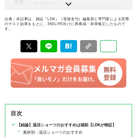
高橋咲彩
スト実施まで一貫した商品テストを手がける。日用雑貨
品や家電製品が専門。テスト方法の妥当性を担保しつ
つ、誰が見ても一目で結果が分かるビジュアル性を伴う
雑誌『LDK』を統括する自称テスト大好き人間。得意な
手法を心がけている。趣味はプラモデル作り。
ジャンルは収納や日用品、文房具・雑貨など。人気ショ
出典：本記事は、雑誌『LDK』（晋遊舎刊）編集部と専門家による実際
ップ巡りも日課。1993年生まれ。2018年に晋遊舎に入社
のテスト結果をもとに、360LiFE向けに再構成・加筆修正したもので
後、雑誌『MONOQLO』を経て、2023年『LDK』編集
す。
暮らしのおすすめベストバイ
長に就任。市場調査を元に特集のテーマ決めや表紙作
LDK編集部
成、入稿前の最終確認を行う。
『LDK』は2012年の創刊以来、晋遊舎の理念である「遊
びある、ホンネ」を胸に、消費者目線で本音の商品テス
トを貫いてきた、女性誌とWEBメディアです。毎月28日
発行の雑誌とWebサイトで、掃除用品から収納インテリ
ア、食品まで、あらゆるジャンルの商品を徹底的に検
証。編集部と専門家、そして社内検証機関が実際に使っ
て見つけた「本当に良いもの」と「お役立ち情報」を厳
選してあなたにお届け。編集長・高橋咲彩を中心に、11
名以上の編集体制で日々の検証・記事制作を行っていま
す。
目次
【結論】温活ショーツのおすすめは福助【LDKが検証】
素材別・温活ショーツのおすすめ