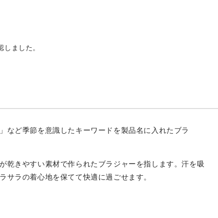
３/４カップブラ」
フトップ」
ホックシームレスブラジャー2枚組」
】ノンワイヤーブラジャー」
認しました。
4カップ)」
」など季節を意識したキーワードを製品名に入れたブラ
が乾きやすい素材で作られたブラジャーを指します。汗を吸
ラサラの着心地を保てて快適に過ごせます。