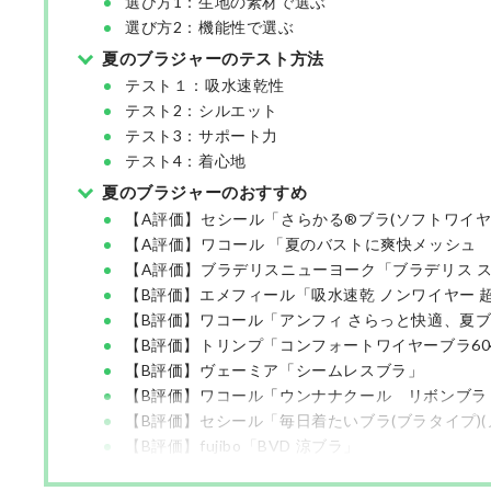
選び方1：生地の素材で選ぶ
選び方2：機能性で選ぶ
夏のブラジャーのテスト方法
テスト１：吸水速乾性
テスト2：シルエット
テスト3：サポート力
テスト4：着心地
夏のブラジャーのおすすめ
【A評価】セシール「さらかる®ブラ(ソフトワイヤー
【A評価】ワコール 「夏のバストに爽快メッシュ
【A評価】ブラデリスニューヨーク「ブラデリス ス
【B評価】エメフィール「吸水速乾 ノンワイヤー 
【B評価】ワコール「アンフィ さらっと快適、夏ブ
【B評価】トリンプ「コンフォートワイヤーブラ60
【B評価】ヴェーミア「シームレスブラ」
【B評価】ワコール「ウンナナクール リボンブラ
【B評価】セシール「毎日着たいブラ(ブラタイプ)(
【B評価】fujibo「BVD 涼ブラ」
【B評価】アツギ「e-select 脇高 ソフトワイヤ