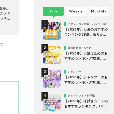
・評価を
晋遊舎か
Daily
Weekly
Monthly
コスメを
めメディ
し、その
ファッション雑貨・バッグ・傘
uty』
【2026年】日傘のおすすめ
なメディ
ランキング29選。折りたた
誌
み・長傘の人気商品を徹底
集部と専
です。
比較
日焼け止め・UVケア
して、消
【2026年】日焼け止めのお
集体制
すすめランキング32選。
LDKがドラッグストアで買
えるプチプラやデパコスな
シャンプー
どの人気商品を徹底比較
【2026年】シャンプーのお
すすめランキング30選。ド
ラッグストアの人気商品な
どをLDKが徹底比較
デオドラント・制汗剤
【2026年】汗拭きシートの
おすすめランキング。LDK
が女性向けの人気商品を徹