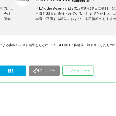
活躍中。ラ
の発展に寄与。消費者目線で実使用に則した手法
く担当。か
『LDK the Beauty』は2015年8月19日に発刊、
心がけている。
が、今は
ら毎月22日に発行されている「世界でただ1つ、
ト！読者の
本音で評価する雑誌」および、美容情報のおすす
アです。コスメやスキンケア製品を多角的に検証
実力を忖度なしで評価しています。『LDK the Bea
の展開は雑誌にとどまらず、Instagramなど様々
アで情報を発信中。姉妹誌であるテストする女性
『LDK』と同様、メーカーに忖度する事なく、編
門家による実際のテスト結果をもとに、360LiFE向けに再構成・加筆修正したもの
門家、そして社内検証機関が実際に使ってテスト
費者におすすめな美容情報をお届け。約15名の編
で日々の検証・記事制作を行っています。
URLコピー
ブックマーク