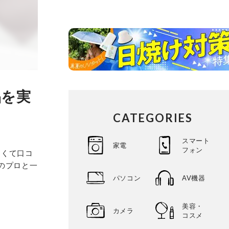
品を実
CATEGORIES
スマート
家電
フォン
多くて口コ
トのプロと一
パソコン
AV機器
美容・
カメラ
コスメ