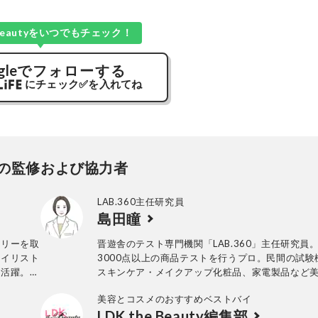
e Beautyをいつでもチェック！
gle
でフォローする
にチェック
✅
を入れてね
の監修および協力者
LAB.360主任研究員
島田瞳
ェリーを取
晋遊舎のテスト専門機関「LAB.360」主任研究員
タイリスト
3000点以上の商品テストを行うプロ。民間の試験
て活躍。専
スキンケア・メイクアップ化粧品、家電製品など
超える。さ
の試験に約15年携わり、ヒト肌に関わる計測・評
美容とコスメのおすすめベストバイ
るほか、女
う。メーカーや出版社からの依頼試験に従事し、
LDK the Beauty編集部
ングを担
なビジュアル性を伴う分かりやすい評価作成に努