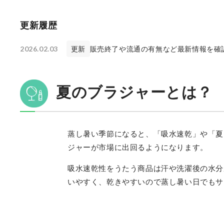
【B評価】ワコール「ウィング 夏のうすかるブラ 
【B評価】トリンプ「スロギー ゼロフィール ハー
更新履歴
【B評価】ニッセン「吸汗速乾メッシュ フロント
【B評価】グンゼ「クールマジック【軽くて涼しい
【C評価】DHC「快4ブラ」
2026.02.03
更新
販売終了や流通の有無など最新情報を確
夏のブラジャーおすすめ まとめ
セシール「さらかる®ブラ(ソフトワイヤー入り・3/
夏のブラジャーとは？
ブラジャーの売れ筋ランキングもチェック！
蒸し暑い季節になると、「吸水速乾」や「夏
ジャーが市場に出回るようになります。
吸水速乾性をうたう商品は汗や洗濯後の水分
いやすく、乾きやすいので蒸し暑い日でもサ