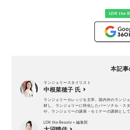
LDK th
Goo
本記事
ランジェリースタイリスト
中根菜穂子 氏
ランジェリーカレッジを主宰。国内外のランジ
材し、ランジェリーに特化したパーソナル・ス
や、ランジェリーの講座・セミナーの講師とし
門家を育成する。これまでの受講生は400名を
LDK the Beauty＋編集部
まざまなメディアでランジェリーの魅力を伝え
大沼晴佳
性ファッション誌の下着企画の監修・スタイリ