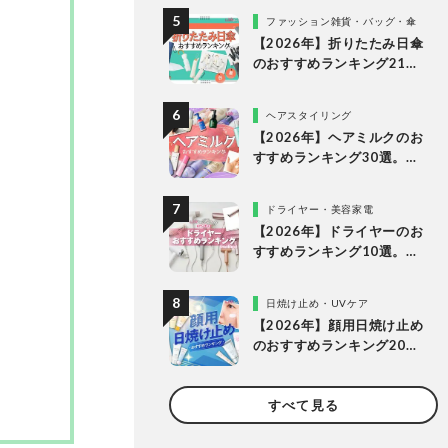
底比較
ファッション雑貨・バッグ・傘
【2026年】折りたたみ日傘
のおすすめランキング21
選。人気商品を実際に使っ
て比較
ヘアスタイリング
【2026年】ヘアミルクのお
すすめランキング30選。
LDKがドラッグストアなど
で買える人気商品を比較
ドライヤー・美容家電
【2026年】ドライヤーのお
すすめランキング10選。速
乾を叶える人気製品をLDK
が徹底比較
日焼け止め・UVケア
【2026年】顔用日焼け止め
のおすすめランキング20
選。LDKが肌にやさしく焼
けない理想の1本を探してプ
すべて見る
ロと比較