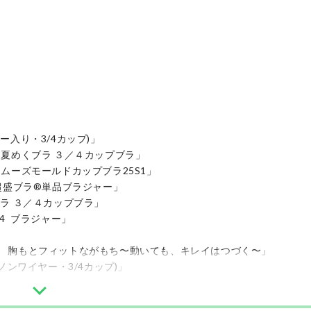
入り・3/4カップ)」
 夏めくブラ ３／４カップブラ」
ムーズモールドカップブラ25S1」
超盛ブラ®️単品ブラジャー」
ラ ３／４カップブラ」
4 ブラジャー」
 胸もとフィットながもち〜動いても、キレイはつづく〜」
ノンワイヤー・3/4カップ)」
ーブラジャー」