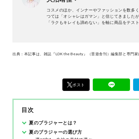
当。下着メーカーや百貨店のイベントなどでも
コスメのほか、インナーやファッションを数多
ンジェリー業界歴は12年。
つては「オシャレはガマン」と信じてきました
「ラクもキレイも諦めない」を軸に商品をテス
皆さまにわかりやすくお届けします。
出典：本記事は、雑誌『LDK the Beauty』（晋遊舎刊）編集部と専
ポスト
目次
夏のブラジャーとは？
夏のブラジャーの選び方