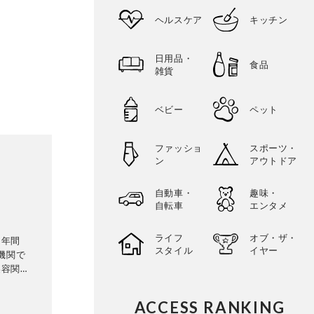
ヘルスケア
キッチン
日用品・
食品
雑貨
ベビー
ペット
ファッショ
スポーツ・
ン
アウトドア
自動車・
趣味・
自転車
エンタメ
ライフ
オブ・ザ・
。年間
スタイル
イヤー
機関で
美容関連
価を行
ユニーク
ACCESS RANKING
め、業界