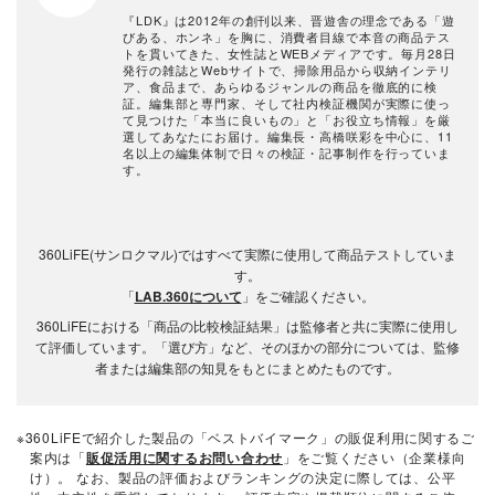
『LDK』は2012年の創刊以来、晋遊舎の理念である「遊
びある、ホンネ」を胸に、消費者目線で本音の商品テス
トを貫いてきた、女性誌とWEBメディアです。毎月28日
発行の雑誌とWebサイトで、掃除用品から収納インテリ
ア、食品まで、あらゆるジャンルの商品を徹底的に検
証。編集部と専門家、そして社内検証機関が実際に使っ
て見つけた「本当に良いもの」と「お役立ち情報」を厳
選してあなたにお届け。編集長・高橋咲彩を中心に、11
名以上の編集体制で日々の検証・記事制作を行っていま
す。
360LiFE(サンロクマル)ではすべて実際に使用して商品テストしていま
す。
「
LAB.360について
」をご確認ください。
360LiFEにおける「商品の比較検証結果」は監修者と共に実際に使用し
て評価しています。「選び方」など、そのほかの部分については、監修
者または編集部の知見をもとにまとめたものです。
※360LiFEで紹介した製品の「ベストバイマーク」の販促利用に関するご
案内は「
販促活用に関するお問い合わせ
」をご覧ください（企業様向
け）。 なお、製品の評価およびランキングの決定に際しては、公平