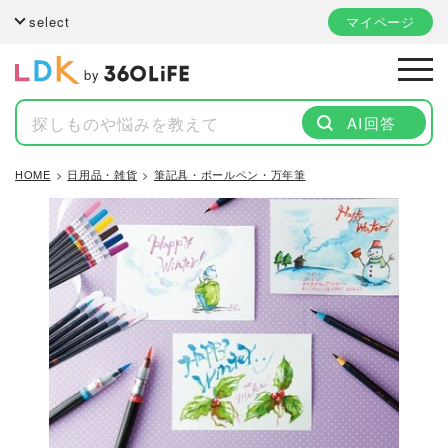
select
マイページ
by
AI回答
HOME
日用品・雑貨
筆記具・ボールペン・万年筆