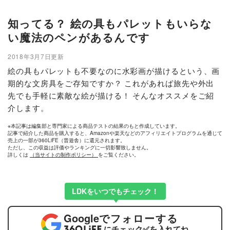
知ってる？ 絵の具もパレットもいらな
い魔法のペンがあるんです
2018年3月7日更新
絵の具もパレットも不要なのに水彩画が描けるという、画
期的な文房具をご存知ですか？ これがあれば旅先や外出
先でも手軽に素敵な絵が描ける！ そんなオススメをご紹
介します。
※本記事は編集部と専門家による商品テストの結果のもと作成しています。
記事で紹介した商品を購入すると、Amazonや楽天などのアフィリエイトプログラムを通じて
売上の一部が360LiFE（晋遊舎）に還元されます。
ただし、この収益は評価やランキングに一切影響致しません。
詳しくは
（当サイトの制作ポリシー）
をご覧ください。
LDKをいつでもチェック！
Google
でフォローする
にチェック
✅
を入れてね