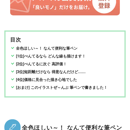
目次
全色ほしい～！ なんて便利な筆ペン
[1位]ぺんてるなら どんな線も描けます！
[2位]ぺんてるに次ぐ 高評価！
[3位]短距離だけなら 得意なんだけど……
[4位]価格に見合った描き心地でした
[おまけ] このイラストぜ～んぶ 筆ペンで書きました！
全色ほしい～！ なんて便利な筆ペン