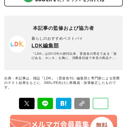
本記事の監修および協力者
暮らしのおすすめベストバイ
LDK編集部
『LDK』は2012年の創刊以来、晋遊舎の理念である「遊
びある、ホンネ」を胸に、消費者目線で本音の商品テス
トを貫いてきた、女性誌とWEBメディアです。毎月28日
発行の雑誌とWebサイトで、掃除用品から収納インテリ
ア、食品まで、あらゆるジャンルの商品を徹底的に検
証。編集部と専門家、そして社内検証機関が実際に使っ
出典：本記事は、雑誌『LDK』（晋遊舎刊）編集部と専門家による実際
て見つけた「本当に良いもの」と「お役立ち情報」を厳
のテスト結果をもとに、360LiFE向けに再構成・加筆修正したもので
選してあなたにお届け。編集長・高橋咲彩を中心に、11
す。
名以上の編集体制で日々の検証・記事制作を行っていま
す。