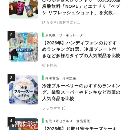
炭酸飲料「NOPE」とエナドリ「ペプ
シ リフレッシュショット」を実飲し
て食レポ！
ひろゆき(西村博之) 氏
扇風機・サーキュレーター
【2026年】ハンディファンのおすす
めランキング21選。冷却プレート付
きなど多様なタイプの人気製品を比較
松下和矢
冷凍食品・冷凍惣菜
冷凍ブルーベリーのおすすめランキン
グ。業務スーパーやドンキなど市販の
人気商品を比較
ラッコママ 氏
お取り寄せグルメ・食品通販
【2026年】お取り寄せチーズケーキ