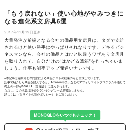
「もう戻れない」使い心地がやみつきに
なる進化系文房具6選
2017年11月19日更新
大量発注が前提となる会社の備品用文房具は、タダで支給
されるけど使い勝手はやっぱりそれなりです。デキるビジ
ネスマンなら、会社の備品とはひと味違うワザあり文房具
を取り入れて、自分だけの“はかどる筆箱”を作っちゃいま
しょう。仕事も能率アップ間違いナシです。
※本記事は編集部と専門家による商品テストの結果のもと作成しています。
記事で紹介した商品を購入すると、Amazonや楽天などのアフィリエイトプログラムを通じて
売上の一部が360LiFE（晋遊舎）に還元されます。
ただし、この収益は評価やランキングに一切影響致しません。
詳しくは
（当サイトの制作ポリシー）
をご覧ください。
MONOQLOをいつでもチェック！