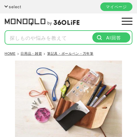
select
マイページ
by
AI回答
HOME
日用品・雑貨
筆記具・ボールペン・万年筆