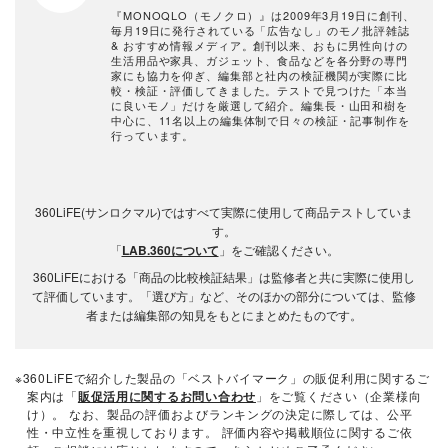
『MONOQLO（モノクロ）』は2009年3月19日に創刊、
毎月19日に発行されている「広告なし」のモノ批評雑誌
& おすすめ情報メディア。創刊以来、おもに男性向けの
生活用品や家具、ガジェット、食品などを各分野の専門
家にも協力を仰ぎ、編集部と社内の検証機関が実際に比
較・検証・評価してきました。テストで見つけた「本当
に良いモノ」だけを厳選して紹介。編集長・山田和樹を
中心に、11名以上の編集体制で日々の検証・記事制作を
行っています。
360LiFE(サンロクマル)ではすべて実際に使用して商品テストしていま
す。
「
LAB.360について
」をご確認ください。
360LiFEにおける「商品の比較検証結果」は監修者と共に実際に使用し
て評価しています。「選び方」など、そのほかの部分については、監修
者または編集部の知見をもとにまとめたものです。
※360LiFEで紹介した製品の「ベストバイマーク」の販促利用に関するご
案内は「
販促活用に関するお問い合わせ
」をご覧ください（企業様向
け）。 なお、製品の評価およびランキングの決定に際しては、公平
性・中立性を重視しております。 評価内容や掲載順位に関するご依