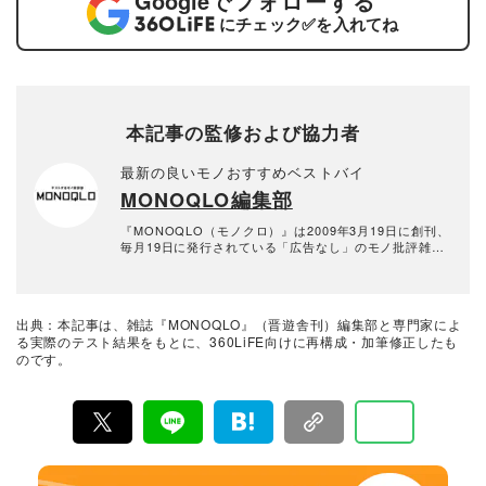
Google
でフォローする
にチェック
✅
を入れてね
本記事の監修および協力者
最新の良いモノおすすめベストバイ
MONOQLO編集部
『MONOQLO（モノクロ）』は2009年3月19日に創刊、
毎月19日に発行されている「広告なし」のモノ批評雑誌
& おすすめ情報メディア。創刊以来、おもに男性向けの
生活用品や家具、ガジェット、食品などを各分野の専門
家にも協力を仰ぎ、編集部と社内の検証機関が実際に比
較・検証・評価してきました。テストで見つけた「本当
出典：本記事は、雑誌『MONOQLO』（晋遊舎刊）編集部と専門家によ
に良いモノ」だけを厳選して紹介。編集長・山田和樹を
る実際のテスト結果をもとに、360LiFE向けに再構成・加筆修正したも
中心に、11名以上の編集体制で日々の検証・記事制作を
のです。
行っています。