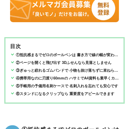
目次
①抵抗感まるでゼロのボールペンは 書き方で線の幅が変わります
②ページを開くと飛び出す 3Dふせんなら見落としません
③ぎゅっと絞れるゴムバンドで 小物も抜け落ちずに束ねられます
④携帯用なのに刃渡り60mmの ハサミでA4資料も素早くカット
⑤手帳用の予備用名刺ケースで 名刺入れを忘れても安心です
⑥スタンドになるクリップなら 重要度をアピールできます