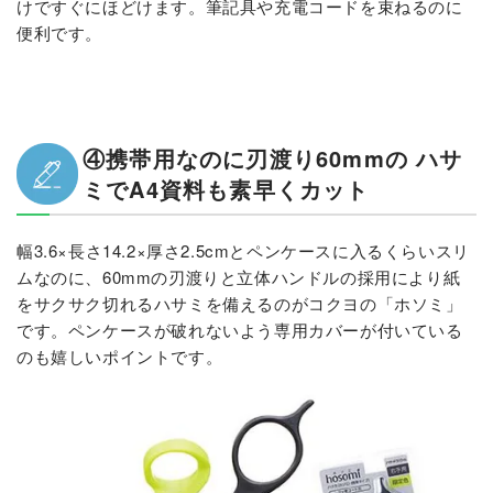
けですぐにほどけます。筆記具や充電コードを束ねるのに
便利です。
④携帯用なのに刃渡り60mmの ハサ
ミでA4資料も素早くカット
幅3.6×長さ14.2×厚さ2.5cmとペンケースに入るくらいスリ
ムなのに、60mmの刃渡りと立体ハンドルの採用により紙
をサクサク切れるハサミを備えるのがコクヨの「ホソミ」
です。ペンケースが破れないよう専用カバーが付いている
のも嬉しいポイントです。