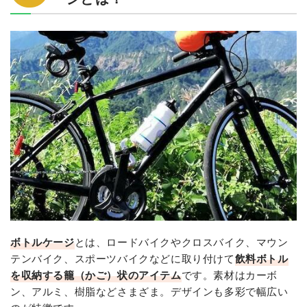
21位:2個入りでコスパ抜群の「RICYRLK」
21位:ボトルをしっかり保持してくれる「SUPACAZ」
23位:細身でどんな自転車にも合う UNICO「BIKE'N ROLL」
24位:チタン製で強く丈夫な「SUPACAZ」
24位:ペットボトル派に超オススメ UNICO「Bikeguyペットケージ」
26位:角度調整が便利な「D-drempating」
26位:保持力やや弱め「OnKJ」
28位:普段使いに便利な「AUTOUTLET」
29位:マジックテープ固定で取り外しがラク！「StarryLife」
ボトルケージの取り付け方は？
ボトルケージ
とは、ロードバイクやクロスバイク、マウン
テンバイク、スポーツバイクなどに取り付けて
飲料ボトル
を収納する籠（かご）状のアイテム
です。素材はカーボ
ン、アルミ、樹脂などさまざま。デザインも多彩で幅広い