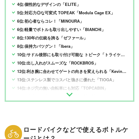
4位:個性的なデザインの「ELITE」
5位:対応力◎な可変式 TOPEAK「Modula Cage EX」
6位:初心者ならコレ！「MINOURA」
6位:軽量でボトルも取り出しやすい「BIANCHI」
8位:130年の伝統を誇る「ゼファール」
8位:保持力バツグン！「Ibera」
10位:サドル後部にも取り付け可能な トピーク「トライケージ WBC08000」
10位:出し入れがスムーズな「ROCKBROS」
12位:利き腕に合わせてゲートの向きを変えられる「Kevinhzq」
13位:ステンレス製でコスパと強さに優れた「TIOGA」
14位:ネジ穴の無い自転車にも対応「TOPCABIN」
15位:独特のデザインで人気の「川住製作所」
15位:出し入れがしやすい「Hordlend」
15位:25gと超軽量の「ROADNADO」
18位:製品の作りが良い「PLATT」
ロードバイクなどで使えるボトルケ
19位:千円を切る価格の「OnKJ」
ージとは？
19位:2個セットでお買い得の「ギアトル」