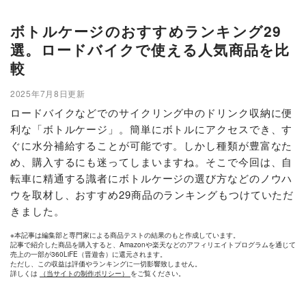
ボトルケージのおすすめランキング29
選。ロードバイクで使える人気商品を比
較
2025年7月8日更新
ロードバイクなどでのサイクリング中のドリンク収納に便
利な「ボトルケージ」。簡単にボトルにアクセスでき、す
ぐに水分補給することが可能です。しかし種類が豊富なた
め、購入するにも迷ってしまいますね。そこで今回は、自
転車に精通する識者にボトルケージの選び方などのノウハ
ウを取材し、おすすめ29商品のランキングもつけていただ
きました。
※本記事は編集部と専門家による商品テストの結果のもと作成しています。
記事で紹介した商品を購入すると、Amazonや楽天などのアフィリエイトプログラムを通じて
売上の一部が360LiFE（晋遊舎）に還元されます。
ただし、この収益は評価やランキングに一切影響致しません。
詳しくは
（当サイトの制作ポリシー）
をご覧ください。