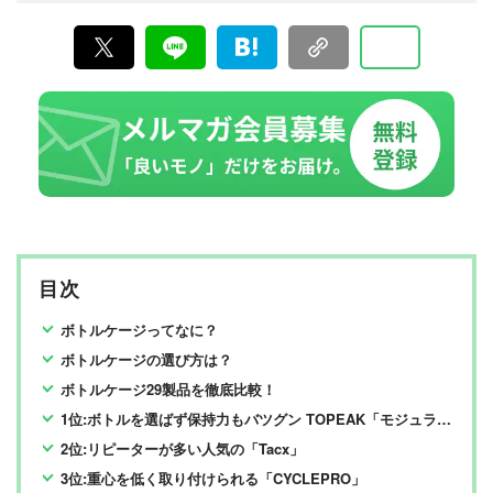
年10月に「the360.life」を立ち上げ、2022年に現在の
「360LiFE」へとリニューアルしました。 家電から日用
品、コスメに至るまで、多岐にわたるジャンルで本物の
商品テストを重ね“失敗しないお買い物”を全力でサポー
ト。編集長・加藤剛敏を中心に、11名以上の編集体制で
日々の編集・記事制作を行っています。
目次
ボトルケージってなに？
ボトルケージの選び方は？
ボトルケージ29製品を徹底比較！
1位:ボトルを選ばず保持力もバツグン TOPEAK「モジュラーケージ2」
2位:リピーターが多い人気の「Tacx」
3位:重心を低く取り付けられる「CYCLEPRO」