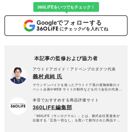
360LiFEをいつでもチェック！
Google
でフォローする
にチェック
✅
を入れてね
本記事の監修および協力者
アウトドアガイド / アドベンプロダクツ代表
義村貞純 氏
マウンテンバイクを使ったアウトドア系の冒険体験のイ
ベント企画やWEB サイトの制作などを行う会社の代表取
締役。
本音でおすすめする商品評価サイト
360LiFE編集部
「360LiFE（サンロクマル）」とは、株式会社晋遊舎が
出版する「広告一切なし」を貫いて創刊された商品テス
ト雑誌『MONOQLO』『家電批評』『LDK』『LDK the
Beauty』などの商品テスト雑誌の公式Webサイト。2016