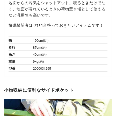
地面からの冷気をシャットアウト。寝るときだけでな
く、地面が濡れているときの荷物置き場として使える
など汎用性も高いです。
快眠希望者はぜひ1台持っておきたいアイテムです！
幅
190cm(約)
奥行
87cm(約)
高さ
40cm(約)
重量
9kg(約)
型番
2000031295
小物収納に便利なサイドポケット