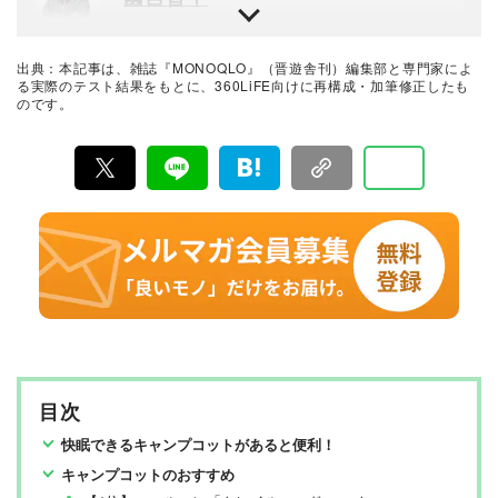
キャンプ・アウトドア媒体の制作に従事。これまで日本
で一番多くキャンプがテーマの本作りを経験してきた編
集者（多分）。
出典：本記事は、雑誌『MONOQLO』（晋遊舎刊）編集部と専門家によ
低山小道具研究家
る実際のテスト結果をもとに、360LiFE向けに再構成・加筆修正したも
のです。
森勝 氏
年間100日以上、フィールドへ出かけてアウトドアギアを
テスト。自身のブログやアウトドアメディアでインプレ
ッションを公開してる。イベントやワークショップで行
う道具解説なども人気。
アウトドアライター
柳尚子 氏
晋遊舎のアウトドアムックに携わるママさんライター。
ママさん独自の目線で消費者の立場にたったレビューを
得意としている。
キャンプスタイリスト/防災士
三沢真実 氏
イベントの装飾やものづくりワークショップなどを手が
ける。キャンプイベントの演出も実施。
目次
最新の良いモノおすすめベストバイ
快眠できるキャンプコットがあると便利！
MONOQLO編集部
キャンプコットのおすすめ
『MONOQLO（モノクロ）』は2009年3月19日に創刊、