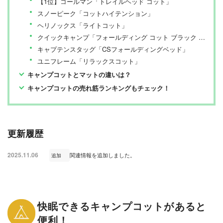
【1位】コールマン「トレイルヘッド コット」
毎月19日に発行されている「広告なし」のモノ批評雑誌
スノーピーク「コットハイテンション」
& おすすめ情報メディア。創刊以来、おもに男性向けの
生活用品や家具、ガジェット、食品などを各分野の専門
ヘリノックス「ライトコット」
家にも協力を仰ぎ、編集部と社内の検証機関が実際に比
較・検証・評価してきました。テストで見つけた「本当
クイックキャンプ「フォールディング コット ブラック QC-SC190」
に良いモノ」だけを厳選して紹介。編集長・山田和樹を
キャプテンスタッグ「CSフォールディングベッド」
中心に、11名以上の編集体制で日々の検証・記事制作を
行っています。
ユニフレーム「リラックスコット」
キャンプコットとマットの違いは？
キャンプコットの売れ筋ランキングもチェック！
更新履歴
2025.11.06
関連情報を追加しました。
追加
快眠できるキャンプコットがあると
便利！