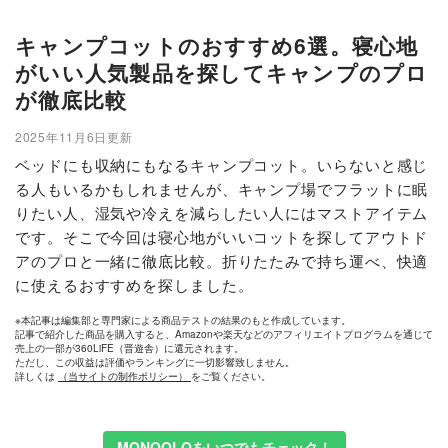
キャンプコットのおすすめ6選。寝心地
がいい人気製品を探してキャンプのプロ
が徹底比較
2025年11月6日更新
ベッドにも収納にもなるキャンプコット。いらないと感じ
る人もいるかもしれませんが、キャンプ場でフラットに眠
りたい人、湿気や冷えを減らしたい人にはマストアイテム
です。そこで今回は寝心地がいいコットを探してアウトド
アのプロと一緒に徹底比較。折りたたみで持ち運べ、快適
に使えるおすすめを探しました。
※本記事は編集部と専門家による商品テストの結果のもと作成しています。
記事で紹介した商品を購入すると、Amazonや楽天などのアフィリエイトプログラムを通じて
売上の一部が360LiFE（晋遊舎）に還元されます。
ただし、この収益は評価やランキングに一切影響致しません。
詳しくは
（当サイトの制作ポリシー）
をご覧ください。
MONOQLOをいつでもチェック！