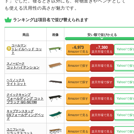
ト」でした。寝るとき以外にも、荷物置きやベンチとして
も使える汎用性の高さが魅力です。
ランキングは項目名で並び替えられます
商品
画像
安い順で並びかえる
コールマン
6,973
7,380
¥
¥
トレイルヘッド コッ
Yahoo!で探
Amazonで見る
楽天市場で見る
ト
スノーピーク
Amazonで探す
楽天市場で見る
Yahoo!で探
コットハイテンション
ヘリノックス
Amazonで探す
楽天市場で探す
Yahoo!で探
ライトコット
クイックキャンプ
フォールディング コット
Amazonで探す
楽天市場で見る
Yahoo!で探
ブラック QC-SC190
キャプテンスタッグ
CSフォールディングベッ
Amazonで見る
楽天市場で見る
Yahoo!で探
ド
ユニフレーム
Amazonで見る
楽天市場で見る
Yahoo!で探
リラックスコット