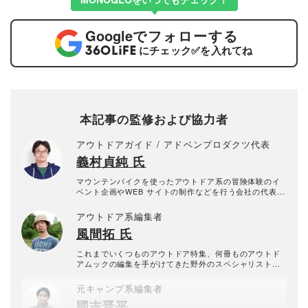
Google
でフォローする
にチェック
✅
を入れてね
本記事の監修および協力者
アウトドアガイド / アドベンプロダクツ代表
義村貞純 氏
マウンテンバイクを使ったアウトドア系の冒険体験のイ
ベント企画やWEB サイトの制作などを行う会社の代表取
締役。
アウトドア系編集者
風間拓 氏
これまでいくつものアウトドア特集、何冊ものアウトド
アムックの編集を手がけてきた野外のスペシャリスト。
消費者の立場にたったアウトドア道具のセレクトに精通
している。ユーザーの不便をいかに解決してくれるか
元キャンプ系編集者
が、道具の真の魅力だと常に考え、新たな逸品探しに明
國吉晋平
け暮れる毎日を過ごす。