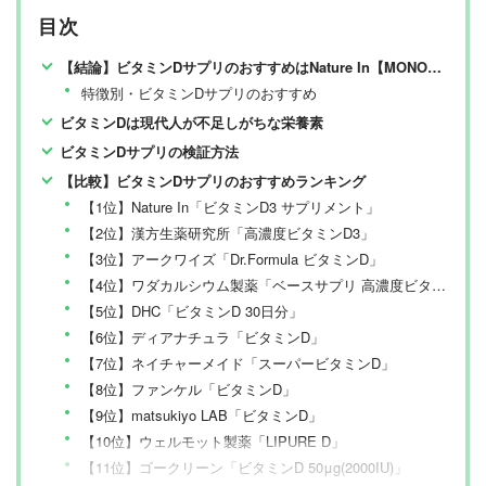
目次
【結論】ビタミンDサプリのおすすめはNature In【MONOQLO検証】
特徴別・ビタミンDサプリのおすすめ
ビタミンDは現代人が不足しがちな栄養素
ビタミンDサプリの検証方法
【比較】ビタミンDサプリのおすすめランキング
【1位】Nature In「ビタミンD3 サプリメント」
【2位】漢方生薬研究所「高濃度ビタミンD3」
【3位】アークワイズ「Dr.Formula ビタミンD」
【4位】ワダカルシウム製薬「ベースサプリ 高濃度ビタミンD3」
【5位】DHC「ビタミンD 30日分」
【6位】ディアナチュラ「ビタミンD」
【7位】ネイチャーメイド「スーパービタミンD」
【8位】ファンケル「ビタミンD」
【9位】matsukiyo LAB「ビタミンD」
【10位】ウェルモット製薬「LIPURE D」
【11位】ゴークリーン「ビタミンD 50μg(2000IU)」