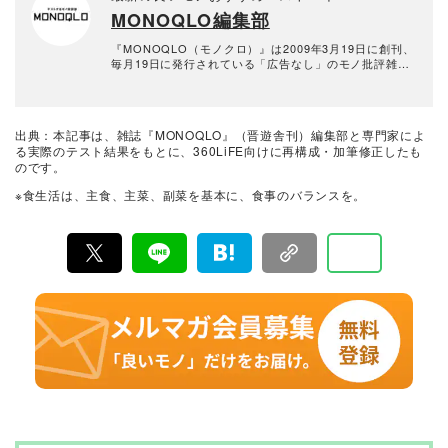
ズ、マネーが得意。テストのためなら大学研究所から中
MONOQLO編集部
華料理店まであらゆる場所に押しかける。
『MONOQLO（モノクロ）』は2009年3月19日に創刊、
毎月19日に発行されている「広告なし」のモノ批評雑誌
& おすすめ情報メディア。創刊以来、おもに男性向けの
生活用品や家具、ガジェット、食品などを各分野の専門
家にも協力を仰ぎ、編集部と社内の検証機関が実際に比
較・検証・評価してきました。テストで見つけた「本当
出典：本記事は、雑誌『MONOQLO』（晋遊舎刊）編集部と専門家によ
に良いモノ」だけを厳選して紹介。編集長・山田和樹を
る実際のテスト結果をもとに、360LiFE向けに再構成・加筆修正したも
中心に、11名以上の編集体制で日々の検証・記事制作を
のです。
行っています。
※食生活は、主食、主菜、副菜を基本に、食事のバランスを。