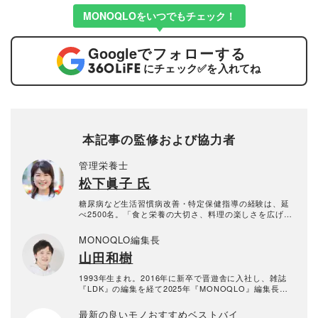
MONOQLOをいつでもチェック！
Google
でフォローする
にチェック
✅
を入れてね
本記事の監修および協力者
管理栄養士
松下眞子 氏
糖尿病など生活習慣病改善・特定保健指導の経験は、延
べ2500名。「食と栄養の大切さ、料理の楽しさを広げ
て、笑顔あふれる人生を送っていただきたい」という一
心で、現在はオーダーメイドの料理・家事代行食育活
MONOQLO編集長
動、パーソナルアドバイザーやセミナー・料理講師で活
山田和樹
躍する。
1993年生まれ。2016年に新卒で晋遊舎に入社し、雑誌
『LDK』の編集を経て2025年『MONOQLO』編集長に
就任。9年以上の編集人生であらゆるジャンルのモノをテ
ストしてきたが、デジタルガジェット、アウトドアグッ
最新の良いモノおすすめベストバイ