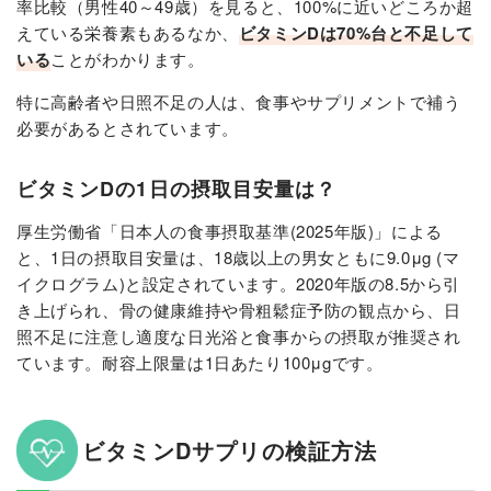
率比較（男性40～49歳）を見ると、100%に近いどころか超
えている栄養素もあるなか、
ビタミンDは70%台と不足して
いる
ことがわかります。
特に高齢者や日照不足の人は、食事やサプリメントで補う
必要があるとされています。
ビタミンDの1日の摂取目安量は？
厚生労働省「日本人の食事摂取基準(2025年版)」による
と、1日の摂取目安量は、18歳以上の男女ともに9.0μg (マ
イクログラム)と設定されています。2020年版の8.5から引
き上げられ、骨の健康維持や骨粗鬆症予防の観点から、日
照不足に注意し適度な日光浴と食事からの摂取が推奨され
ています。耐容上限量は1日あたり100μgです。
ビタミンDサプリの検証方法