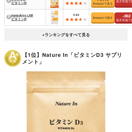
¥
楽天市場で
ビタミンD
Amazonで見る
3.63
862
matsukiyo LAB
¥
Amazonで探す
ビタミンD
楽天市場で
【1位】Nature In「ビタミンD3 サプリ
メント」