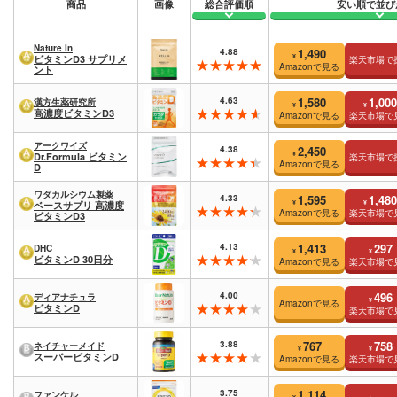
商品
画像
総合評価順
安い順で並び
Nature In
4.88
1,490
¥
ビタミンD3 サプリメ
楽天市場で
Amazonで見る
ント
4.63
1,580
1,000
漢方生薬研究所
¥
¥
高濃度ビタミンD3
Amazonで見る
楽天市場で
アークワイズ
4.38
2,450
¥
Dr.Formula ビタミン
楽天市場で
Amazonで見る
D
ワダカルシウム製薬
4.33
1,595
1,480
¥
¥
ベースサプリ 高濃度
Amazonで見る
楽天市場で
ビタミンD3
4.13
1,413
297
DHC
¥
¥
ビタミンD 30日分
Amazonで見る
楽天市場で
4.00
496
ディアナチュラ
¥
Amazonで見る
ビタミンD
楽天市場で
3.88
767
758
ネイチャーメイド
¥
¥
スーパービタミンD
Amazonで見る
楽天市場で
3.75
1,114
ファンケル