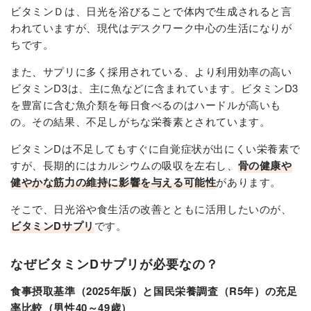
ビタミンＤは、日光を浴びることで体内で生成されると言
われていますが、現代はデスクワーク中心の生活になりが
ちです。
また、サプリに多く採用されている、より利用効率の高い
ビタミンD3は、主に魚などに含まれています。ビタミンD3
を豊富に含む魚介類を毎日食べるのはハードルが高いも
の。その結果、不足しがちな栄養素とされています。
ビタミンDは不足してもすぐに自覚症状が出にくい栄養素で
すが、長期的にはカルシウムの吸収を左右し、
骨の健康や
健やかな筋力の維持に影響を与える可能性
があります。
そこで、日光浴や食生活の改善とともに活用したいのが、
ビタミンDサプリ
です。
なぜビタミンDサプリが必要なの？
食事摂取基準（2025年版）と国民栄養調査（R5年）の充足
率比較（男性40～49歳）