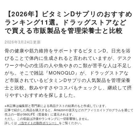
【2026年】ビタミンDサプリのおすすめ
ランキング11選。ドラッグストアなど
で買える市販製品を管理栄養士と比較
2026年3月24日更新
骨の健康や筋力維持をサポートするビタミンD。日光を浴
びることで体内に生成されると言われていますが、デスク
ワーク中心の生活の人や魚やきのこ類が苦手な人は不足し
がち。そこで雑誌『MONOQLO』が、ドラッグストアな
ど市販されているビタミンDサプリの人気製品を管理栄養
士と比較。飲みやすさやコスパもチェックし、継続して摂
りやすいおすすめを探しました。
※本記事は編集部と専門家による商品テストの結果のもと作成しています。
記事で紹介した商品を購入すると、Amazonや楽天などのアフィリエイトプログラムを通じて
売上の一部が360LiFE（晋遊舎）に還元されます。
ただし、この収益は評価やランキングに一切影響致しません。
詳しくは
（当サイトの制作ポリシー）
をご覧ください。