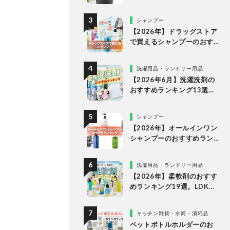
な理由
シャンプー
【2026年】ドラッグストア
で買えるシャンプーのおす
すめランキング15選。LDK
が市販の人気商品をプロと
洗濯用品・ランドリー用品
比較
【2026年6月】洗濯洗剤の
おすすめランキング13選。
LDKが液体・ジェルボー
ル・粉末の人気商品を比較
シャンプー
検証
【2026年】オールインワン
シャンプーのおすすめラン
キング。LDKがドラッグス
トアなどで買える人気商品
洗濯用品・ランドリー用品
をプロと比較
【2026年】柔軟剤のおすす
めランキング19選。LDKが
無香料、香りつきの人気商
品を徹底比較
キッチン雑貨・水筒・消耗品
ペットボトルホルダーのお