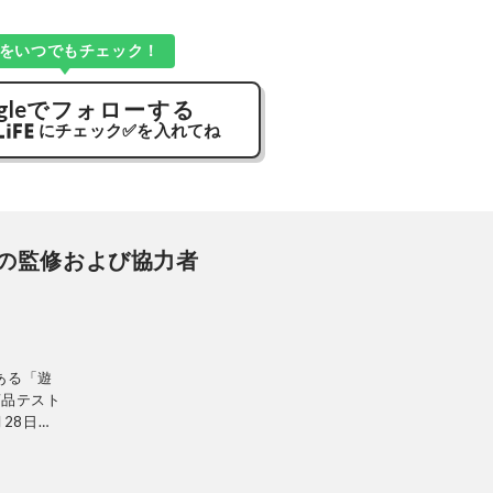
Kをいつでもチェック！
gle
でフォローする
にチェック
✅
を入れてね
の監修および協力者
ある「遊
商品テスト
28日発
ンテリ
的に検証。
使って見つ