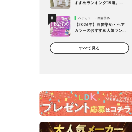
すすめランキング15選。
LDKが保冷力長持ちの人気
製品を比較
ヘアカラー・白髪染め
【2026年】白髪染め・ヘア
カラーのおすすめ人気ラン
キング20選。LDKがプロと
市販製品を明るめ・暗め別
すべて見る
に比較