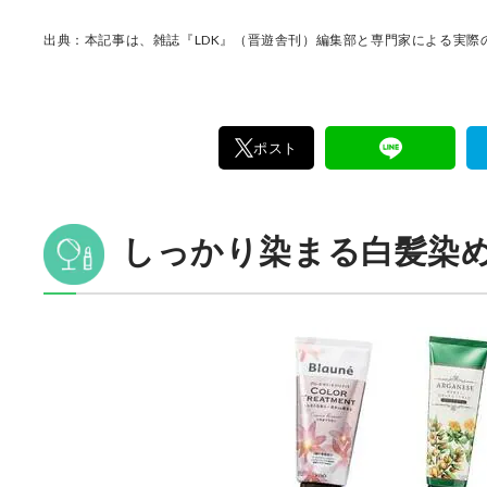
けた「本当に良いもの」と「お役立ち情報」を
なたにお届け。編集長・高橋咲彩を中心に、11
出典：本記事は、雑誌『LDK』（晋遊舎刊）編集部と専門家による実際の
編集体制で日々の検証・記事制作を行っていま
ポスト
しっかり染まる白髪染