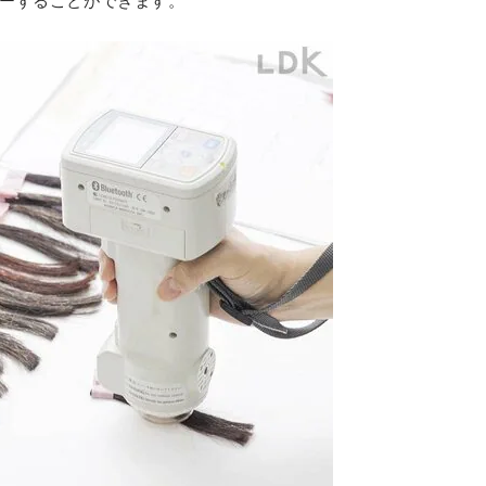
ーすることができます。
アルガネーゼ
オイルイン カラートリートメント/
ダークブラウン
最安価格:
2,288
〜
¥