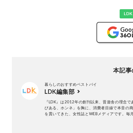
LD
Goo
本記事
暮らしのおすすめベストバイ
LDK編集部
『LDK』は2012年の創刊以来、晋遊舎の理念で
びある、ホンネ」を胸に、消費者目線で本音の
を貫いてきた、女性誌とWEBメディアです。毎月
行の雑誌とWebサイトで、掃除用品から収納イ
ア、食品まで、あらゆるジャンルの商品を徹底
編集部と専門家、そして社内検証機関が実際に