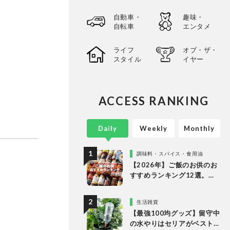
自動車・
趣味・
自転車
エンタメ
ライフ
オブ・ザ・
スタイル
イヤー
ACCESS RANKING
Daily
Weekly
Monthly
調味料・スパイス・食用油
【2026年】ご飯のお供のお
すすめランキング12選。
LDKが食べるラー油など市
販の人気商品をプロと徹底
生活雑貨
比較
【最強100均グッズ】留守中
の水やりはセリアがベスト