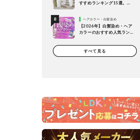
すすめランキング15選。
LDKが保冷力長持ちの人気
製品を比較
ヘアカラー・白髪染め
【2026年】白髪染め・ヘア
カラーのおすすめ人気ラン
キング20選。LDKがプロと
市販製品を明るめ・暗め別
すべて見る
に比較