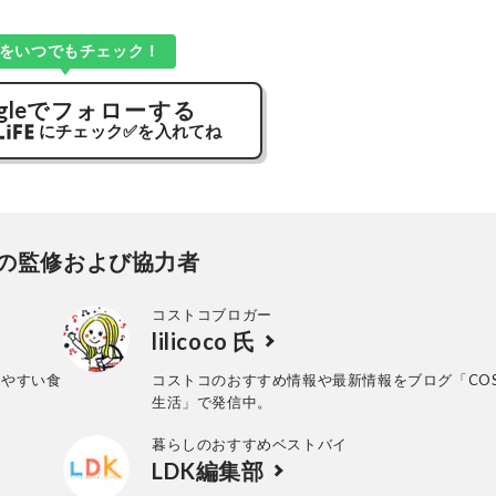
Kをいつでもチェック！
gle
でフォローする
にチェック
✅
を入れてね
の監修および協力者
コストコブロガー
lilicoco 氏
きやすい食
コストコのおすすめ情報や最新情報をブログ「COS
。
生活」で発信中。
暮らしのおすすめベストバイ
LDK編集部