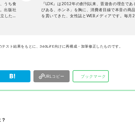
点、うち食
『LDK』は2012年の創刊以来、晋遊舎の理念であ
ー。出版社
びある、ホンネ」を胸に、消費者目線で本音の商
独立した
を貫いてきた、女性誌とWEBメディアです。毎月2
自動車、旅
行の雑誌とWebサイトで、掃除用品から収納イン
。保護犬活
ア、食品まで、あらゆるジャンルの商品を徹底的
関する知見
編集部と専門家、そして社内検証機関が実際に使
る。学習年
けた「本当に良いもの」と「お役立ち情報」を厳
ーストラリ
なたにお届け。編集長・高橋咲彩を中心に、11名
テスト結果をもとに、360LiFE向けに再構成・加筆修正したものです。
ドルと暮ら
編集体制で日々の検証・記事制作を行っています
URLコピー
ブックマーク
は？
」