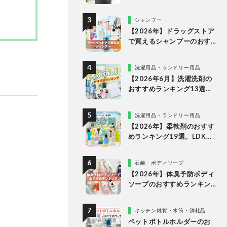
な理由
シャンプー
【2026年】ドラッグストア
で買えるシャンプーのおす
すめランキング15選。LDK
が市販の人気商品をプロと
洗濯用品・ランドリー用品
比較
【2026年6月】洗濯洗剤の
おすすめランキング13選。
LDKが液体・ジェルボー
ル・粉末の人気商品を比較
洗濯用品・ランドリー用品
検証
【2026年】柔軟剤のおすす
めランキング19選。LDKが
無香料、香りつきの人気商
品を徹底比較
石鹸・ボディソープ
【2026年】体臭予防ボディ
ソープのおすすめランキン
グ14選。LDKが女性向けの
人気商品を比較
キッチン雑貨・水筒・消耗品
ペットボトルホルダーのお