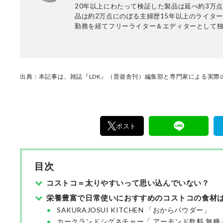
20年以上にわたって検証した製品は延べ約3万
品は約2万点にのぼる主婦歴15年以上のライタ
勤務を経てフリーライター＆エディターとして
後、食品、文房具、インテリア、雑貨、家電、
行、教育、育児など多岐にわたる分野で活躍中
動とドッグ・トレーニングを学んで得た動物に
を元に、ペット関係の著書や記事も多く執筆す
鑑の編集にも長年携わっている。夫と息子、オ
出典：本記事は、雑誌『LDK』（晋遊舎刊）編集部と専門家による実際の
アン・ラブラドゥードル、スタンダード・プー
す。
ポスト
目次
コストコ＝太りやすいって思い込んでいない？
栄養豊富で日常使いにおすすめのコストコの食材
SAKURAJOSUI KITCHEN 「おからパウダー」
カークランドシグネチャー「 アーモンド飲料 無糖