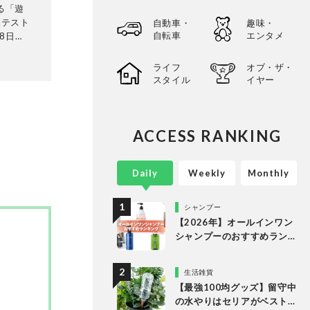
る「遊
品テスト
自動車・
趣味・
自転車
エンタメ
8日発
テリ
に検証。
ライフ
オブ・ザ・
って見つ
スタイル
イヤー
選してあ
以上の
。
ACCESS RANKING
Daily
Weekly
Monthly
シャンプー
【2026年】オールインワン
シャンプーのおすすめラン
キング。LDKがドラッグス
トアなどで買える人気商品
生活雑貨
をプロと比較
【最強100均グッズ】留守中
の水やりはセリアがベスト