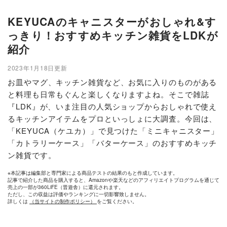
KEYUCAのキャニスターがおしゃれ&す
っきり！おすすめキッチン雑貨をLDKが
紹介
2023年1月18日更新
お皿やマグ、キッチン雑貨など、お気に入りのものがある
と料理も日常もぐんと楽しくなりますよね。そこで雑誌
『LDK』が、いま注目の人気ショップからおしゃれで使え
るキッチンアイテムをプロといっしょに大調査。今回は、
「KEYUCA（ケユカ）」で見つけた「ミニキャニスター」
「カトラリーケース」「バターケース」のおすすめキッチ
ン雑貨です。
※本記事は編集部と専門家による商品テストの結果のもと作成しています。
記事で紹介した商品を購入すると、Amazonや楽天などのアフィリエイトプログラムを通じて
売上の一部が360LiFE（晋遊舎）に還元されます。
ただし、この収益は評価やランキングに一切影響致しません。
詳しくは
（当サイトの制作ポリシー）
をご覧ください。