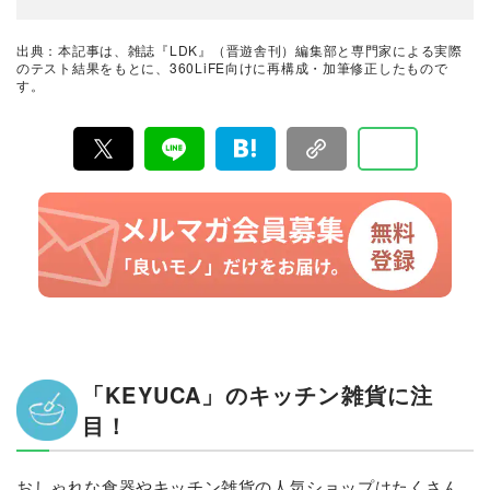
発行の雑誌とWebサイトで、掃除用品から収納インテリ
ア、食品まで、あらゆるジャンルの商品を徹底的に検
証。編集部と専門家、そして社内検証機関が実際に使っ
出典：本記事は、雑誌『LDK』（晋遊舎刊）編集部と専門家による実際
て見つけた「本当に良いもの」と「お役立ち情報」を厳
のテスト結果をもとに、360LiFE向けに再構成・加筆修正したもので
選してあなたにお届け。編集長・高橋咲彩を中心に、11
す。
名以上の編集体制で日々の検証・記事制作を行っていま
す。
「KEYUCA」のキッチン雑貨に注
目！
おしゃれな食器やキッチン雑貨の人気ショップはたくさん