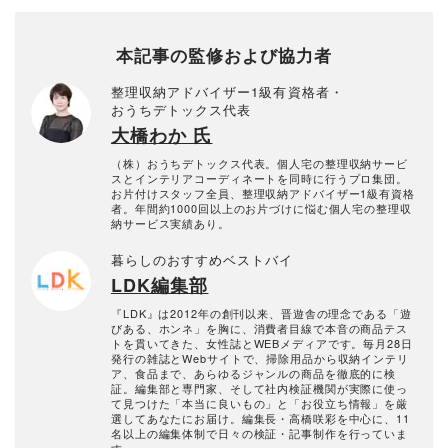
本記事の監修および協力者
整理収納アドバイザー1級有資格者・
おうちデトックス代表
大橋わか 氏
（株）おうちデトックス代表。個人宅の整理収納サービ
スとインテリアコーディネートを同時に行うプロ集団。
お片付けスタッフ全員、整理収納アドバイザー1級有資格
者。年間約1000回以上のお片づけに悩む個人宅の整理収
納サービス実績あり。
暮らしのおすすめベストバイ
LDK編集部
『LDK』は2012年の創刊以来、晋遊舎の理念である「遊
びある、ホンネ」を胸に、消費者目線で本音の商品テス
トを貫いてきた、女性誌とWEBメディアです。毎月28日
発行の雑誌とWebサイトで、掃除用品から収納インテリ
ア、食品まで、あらゆるジャンルの商品を徹底的に検
証。編集部と専門家、そして社内検証機関が実際に使っ
て見つけた「本当に良いもの」と「お役立ち情報」を厳
選してあなたにお届け。編集長・高橋咲彩を中心に、11
名以上の編集体制で日々の検証・記事制作を行っていま
す。