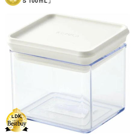
S 100ｍL」