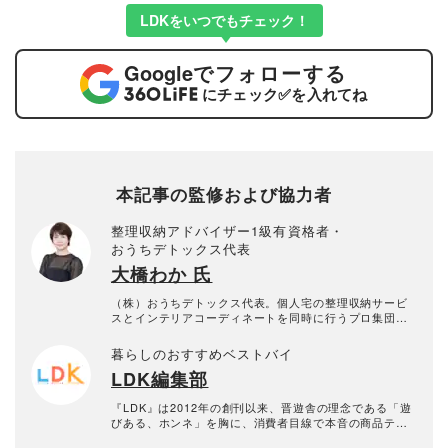
LDKをいつでもチェック！
Google
でフォローする
にチェック
✅
を入れてね
本記事の監修および協力者
整理収納アドバイザー1級有資格者・
おうちデトックス代表
大橋わか 氏
（株）おうちデトックス代表。個人宅の整理収納サービ
スとインテリアコーディネートを同時に行うプロ集団。
お片付けスタッフ全員、整理収納アドバイザー1級有資格
者。年間約1000回以上のお片づけに悩む個人宅の整理収
暮らしのおすすめベストバイ
納サービス実績あり。
LDK編集部
『LDK』は2012年の創刊以来、晋遊舎の理念である「遊
びある、ホンネ」を胸に、消費者目線で本音の商品テス
トを貫いてきた、女性誌とWEBメディアです。毎月28日