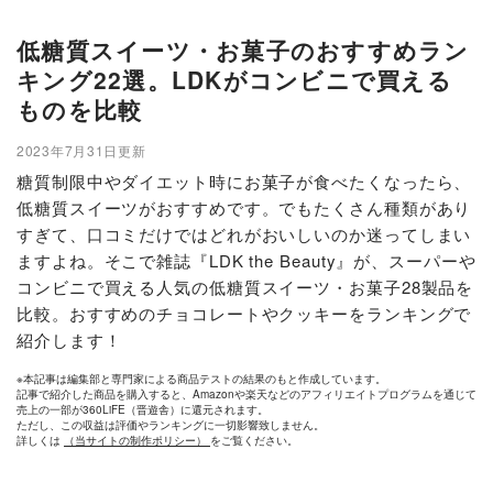
低糖質スイーツ・お菓子のおすすめラン
キング22選。LDKがコンビニで買える
ものを比較
2023年7月31日更新
糖質制限中やダイエット時にお菓子が食べたくなったら、
低糖質スイーツがおすすめです。でもたくさん種類があり
すぎて、口コミだけではどれがおいしいのか迷ってしまい
ますよね。そこで雑誌『LDK the Beauty』が、スーパーや
コンビニで買える人気の低糖質スイーツ・お菓子28製品を
比較。おすすめのチョコレートやクッキーをランキングで
紹介します！
※本記事は編集部と専門家による商品テストの結果のもと作成しています。
記事で紹介した商品を購入すると、Amazonや楽天などのアフィリエイトプログラムを通じて
売上の一部が360LiFE（晋遊舎）に還元されます。
ただし、この収益は評価やランキングに一切影響致しません。
詳しくは
（当サイトの制作ポリシー）
をご覧ください。