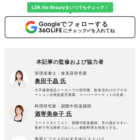
LDK the Beautyをいつでもチェック！
Google
でフォローする
にチェック
✅
を入れてね
本記事の監修および協力者
管理栄養士・食美容研究家
奥田千晶 氏
大手健康食品メーカーでの研究職、飲食店向けのプロモ
ーション企画提案営業職、スーパーマーケットの生産者
ブランディング・動画マーケティング職を経て独立。さ
まざまな食の業界にいた経験や、妊娠・出産・育児の経
料理研究家・国際中医薬膳師
験から、１人ひとりの生活スタイルに合わせた食事と食
酒寄美奈子 氏
べ方を提案。「食からつくる美と健康」をテーマに講
演、テレビ出演などで活躍。１児の母。
フードスタイリスト、国際中医薬膳師。手の届きやすい
食材で作る簡単でおいしい家庭料理を得意とする。
美容とコスメのおすすめベストバイ