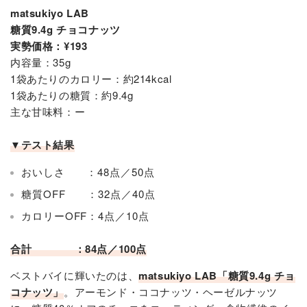
matsukiyo LAB
糖質9.4g チョコナッツ
実勢価格：¥193
内容量：35g
1袋あたりのカロリー：約214kcal
1袋あたりの糖質：約9.4g
主な甘味料：ー
▼テスト結果
おいしさ ：48点／50点
糖質OFF ：32点／40点
カロリーOFF：4点／10点
合計 ：84点／100点
ベストバイに輝いたのは、
matsukiyo LAB「糖質9.4g チョ
コナッツ」
。アーモンド・ココナッツ・ヘーゼルナッツ