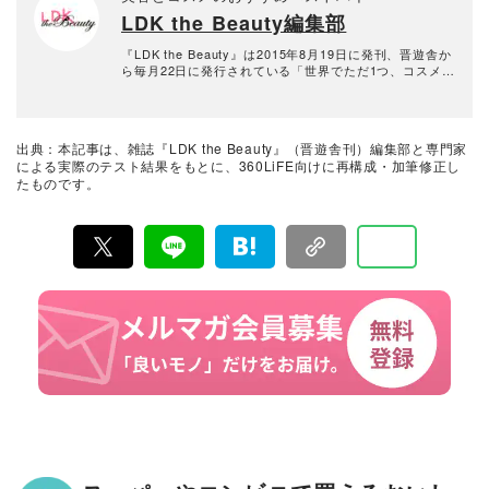
LDK the Beauty編集部
『LDK the Beauty』は2015年8月19日に発刊、晋遊舎か
ら毎月22日に発行されている「世界でただ1つ、コスメを
本音で評価する雑誌」および、美容情報のおすすめメデ
ィアです。コスメやスキンケア製品を多角的に検証し、
その実力を忖度なしで評価しています。『LDK the Beau
ty』の展開は雑誌にとどまらず、Instagramなど様々なメ
出典：本記事は、雑誌『LDK the Beauty』（晋遊舎刊）編集部と専門家
ディアで情報を発信中。姉妹誌であるテストする女性誌
による実際のテスト結果をもとに、360LiFE向けに再構成・加筆修正し
『LDK』と同様、メーカーに忖度する事なく、編集部と
たものです。
専門家、そして社内検証機関が実際に使ってテストし
て、消費者におすすめな美容情報をお届け。約15名の編
集体制で日々の検証・記事制作を行っています。