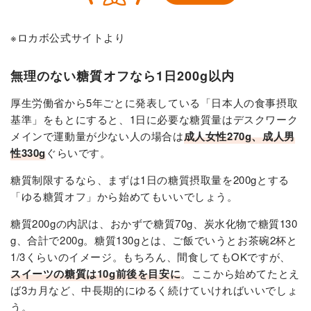
※ロカボ公式サイトより
無理のない糖質オフなら1日200g以内
厚生労働省から5年ごとに発表している「日本人の食事摂取
基準」をもとにすると、1日に必要な糖質量はデスクワーク
メインで運動量が少ない人の場合は
成人女性270g、成人男
性330g
ぐらいです。
糖質制限するなら、まずは1日の糖質摂取量を200gとする
「ゆる糖質オフ」から始めてもいいでしょう。
糖質200gの内訳は、おかずで糖質70g、炭水化物で糖質130
g、合計で200g。糖質130gとは、ご飯でいうとお茶碗2杯と
1/3くらいのイメージ。もちろん、間食してもOKですが、
スイーツの糖質は10g前後を目安に
。ここから始めてたとえ
ば3カ月など、中長期的にゆるく続けていければいいでしょ
う。