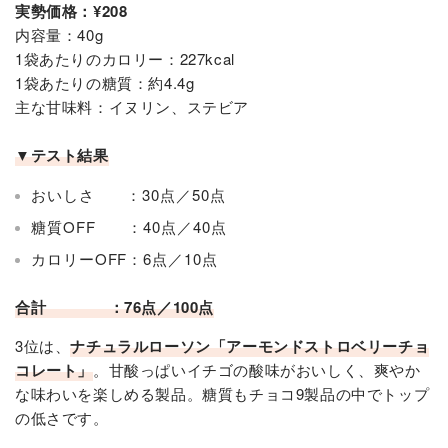
実勢価格：¥208
内容量：40g
1袋あたりのカロリー：227kcal
1袋あたりの糖質：約4.4g
主な甘味料：イヌリン、ステビア
▼テスト結果
おいしさ ：30点／50点
糖質OFF ：40点／40点
カロリーOFF：6点／10点
合計 ：76点／100点
3位は、
ナチュラルローソン「アーモンドストロベリーチョ
コレート
」
。甘酸っぱいイチゴの酸味がおいしく、爽やか
な味わいを楽しめる製品。糖質もチョコ9製品の中でトップ
の低さです。