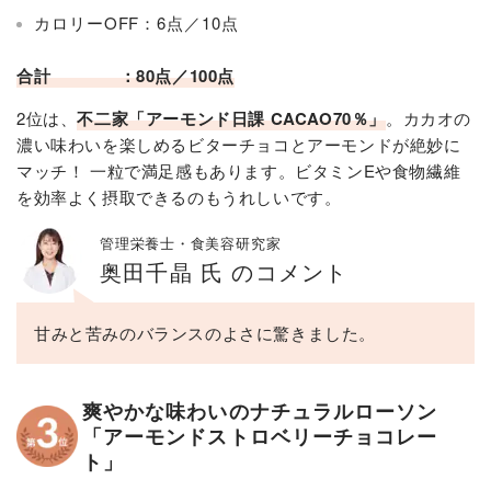
カロリーOFF：6点／10点
合計 ：80点／100点
2位は、
不二家「アーモンド日課 CACAO70％」
。カカオの
濃い味わいを楽しめるビターチョコとアーモンドが絶妙に
マッチ！ 一粒で満足感もあります。ビタミンEや食物繊維
を効率よく摂取できるのもうれしいです。
管理栄養士・食美容研究家
奥田千晶 氏 のコメント
甘みと苦みのバランスのよさに驚きました。
爽やかな味わいのナチュラルローソン
「アーモンドストロベリーチョコレー
ト」