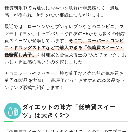
糖質制限中でも適切におやつを取れば罪悪感なく「満足
感」が得られ、無理のない継続につながります。
最近では、ローソンやセブンイレブンなどのコンビニ、マ
ツモトキヨシ、トップバリュや西友のPBからも多くの低糖
質スイーツが登場しています。
そこで、スーパー・コンビ
ニ・ドラッグストアなどで購入できる「低糖質スイーツ・
低糖質お菓子」
を料理家と管理栄養士の2人がチェック。お
いしく満足感の高いものを探しました。
チョコレートやクッキー、焼き菓子など売れ筋の低糖質お
菓子28製品を実食し、高評価だったおすすめの22製品をラ
ンキング形式で紹介します！
ダイエットの味方「低糖質スイー
ツ」は大きく2つ
「低糖質スイーツ」には大きく分けて、次の2つのアプロー