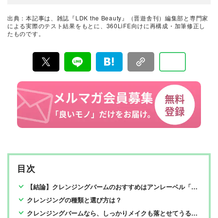
晋遊舎のテスト専門機関「LAB.360」主任研究員。年間3
000点以上の商品テストを行うプロ。民間の試験機関でス
キンケア・メイクアップ化粧品、家電製品など美容関連
出典：本記事は、雑誌『LDK the Beauty』（晋遊舎刊）編集部と専門家
の試験に約15年携わり、ヒト肌に関わる計測・評価を行
LDK the Beauty編集部
による実際のテスト結果をもとに、360LiFE向けに再構成・加筆修正し
う。メーカーや出版社からの依頼試験に従事し、ユニー
たものです。
濵田沙莉衣
クなビジュアル性を伴う分かりやすい評価作成に努め、
業界の発展に寄与。消費者目線で実使用に則した手法・
評価を心がけている。
『LDK the Beauty』編集部員。得意ジャンルは便利ツー
ルのテストや美容・健康系の読み物特集など。子育てと
仕事を両立できるよう、『LDK the Beauty』はもちろん
『LDK』、『MONOQLO』などからもベストな情報を吸
美容とコスメのおすすめベストバイ
収中。
LDK the Beauty編集部
『LDK the Beauty』は2015年8月19日に発刊、晋遊舎か
ら毎月22日に発行されている「世界でただ1つ、コスメを
本音で評価する雑誌」および、美容情報のおすすめメデ
ィアです。コスメやスキンケア製品を多角的に検証し、
その実力を忖度なしで評価しています。『LDK the Beau
ty』の展開は雑誌にとどまらず、Instagramなど様々なメ
ディアで情報を発信中。姉妹誌であるテストする女性誌
『LDK』と同様、メーカーに忖度する事なく、編集部と
専門家、そして社内検証機関が実際に使ってテストし
目次
て、消費者におすすめな美容情報をお届け。約15名の編
集体制で日々の検証・記事制作を行っています。
【結論】クレンジングバームのおすすめはアンレーベル「モイストボタニカル クレンジングバームN」【LDKが検証】
クレンジングの種類と選び方は？
クレンジングバームなら、しっかりメイクも落とせてうるおいも守る！