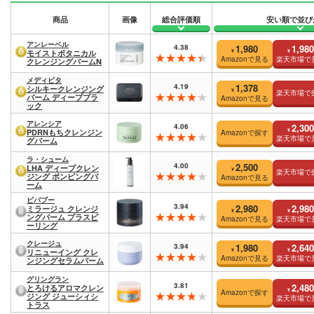
商品
画像
総合評価順
安い順で並び
アンレーベル
4.38
1,980
1,980
¥
¥
モイストボタニカル
Amazonで見る
楽天市場で
クレンジングバームN
メディビタ
4.19
1,378
シルキークレンジング
¥
楽天市場で
バーム ディープブラ
Amazonで見る
ック
アレンシア
4.06
2,300
¥
PDRNもちクレンジン
Amazonで探す
楽天市場で
グバーム
ラ・シューム
4.00
2,500
LHA ディープクレン
¥
楽天市場で
ジング ポンピングバ
Amazonで見る
ーム
ビバブー
3.94
2,980
2,980
ミラージュ クレンジ
¥
¥
ングバーム プラスピ
Amazonで見る
楽天市場で
ーリング
クレージュ
3.94
1,980
2,640
¥
¥
リニューイング クレ
Amazonで見る
楽天市場で
ンジングセラムバーム
グリングラン
3.81
2,480
とろけるアロマクレン
¥
Amazonで探す
ジング ジューシィシ
楽天市場で
トラス