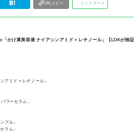
URLコピー
ブックマーク
oro「かけ算美容液 ナイアシンアミド × レチノール」【LDKが検
アシンアミド × レチノール」
ウパワーセラム」
アンプル」
ウセラム」