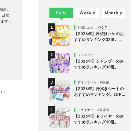
経験。
Daily
Weekly
Monthly
い、日常
います。
日焼け止め・UVケア
【2026年】日焼け止めのお
すすめランキング32選。
LDKがドラッグストアで買
えるプチプラやデパコスな
シャンプー
どの人気商品を徹底比較
【2026年】シャンプーのお
すすめランキング30選。ド
ラッグストアの人気商品な
どをLDKが徹底比較
デオドラント・制汗剤
【2026年】汗拭きシートの
です。
おすすめランキング。LDK
が女性向けの人気商品を徹
底比較
ドライヤー・美容家電
【2026年】ドライヤーのお
すすめランキング10選。速
乾を叶える人気製品をLDK