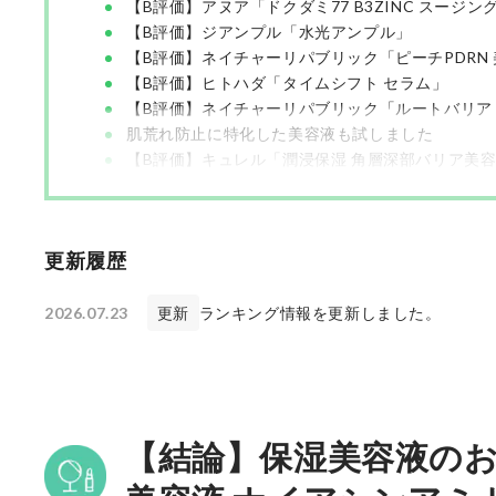
【B評価】アヌア「ドクダミ77 B3ZINC スージン
【B評価】ジアンプル「水光アンプル」
【B評価】ネイチャーリパブリック「ピーチPDRN
【B評価】ヒトハダ「タイムシフト セラム」
【B評価】ネイチャーリパブリック「ルートバリア
肌荒れ防止に特化した美容液も試しました
【B評価】キュレル「潤浸保湿 角層深部バリア美
美容液の使い方Q&A
【まとめ】保湿美容液検証の振り返り
更新履歴
2026.07.23
更新
ランキング情報を更新しました。
【結論】保湿美容液のおすす