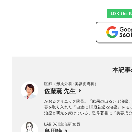
LDK th
Goo
本記事
医師（形成外科･美容皮膚科）
佐藤薫 先生
かおるクリニック院長。「結果の出るシミ治療
容を取り入れた「自然に10歳若返る治療」をモ
治療と研究を続けている。監修著書に『美容成
（新星出版社）
LAB.360主任研究員
島田瞳