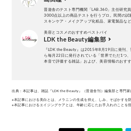
晋遊舎のテスト専門機関「LAB.360」主任研究
3000点以上の商品テストを行うプロ。民間の試
スキンケア・メイクアップ化粧品、家電製品な
の試験に約15年携わり、ヒト肌に関わる計測・
美容とコスメのおすすめベストバイ
う。メーカーや出版社からの依頼試験に従事し
LDK the Beauty編集部
なビジュアル性を伴う分かりやすい評価作成に
の発展に寄与。消費者目線で実使用に則した手
『LDK the Beauty』は2015年8月19日に発
心がけている。
ら毎月22日に発行されている「世界でただ1つ
本音で評価する雑誌」および、美容情報のおす
アです。コスメやスキンケア製品を多角的に検
実力を忖度なしで評価しています。『LDK the Be
の展開は雑誌にとどまらず、Instagramなど様
アで情報を発信中。姉妹誌であるテストする女
『LDK』と同様、メーカーに忖度する事なく、
出典：本記事は、雑誌『LDK the Beauty』（晋遊舎刊）編集部と専
門家、そして社内検証機関が実際に使ってテス
※本記事における美白とは、メラニンの生成を抑え、しみ、そばかすを防
費者におすすめな美容情報をお届け。約15名の
※本記事におけるエイジングケアとは、年齢に応じたお手入れのことを
で日々の検証・記事制作を行っています。