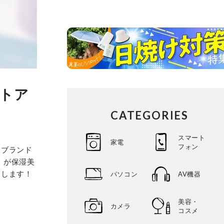
ストア
CATEGORIES
スマート
家電
フォン
国ブランド
』が保湿美
介します！
パソコン
AV機器
美容・
カメラ
コスメ