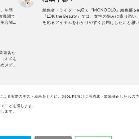
員。年間
編集者・ライターを経て『MONOQLO』編集部を
験機関で
『LDK the Beauty』では、女性の悩みに寄り添
ど美容関連
を彩るアイテムをわかりやすくお届けしたいと思
評価を行
とくに関心のある分野は、髪や頭皮のケアです。
、ユニーク
努め、業界
法・評価を
刊、晋遊舎か
、コスメを
すめメディ
証し、その
auty』
々なメディ
性誌
編集部と専
門家による実際のテスト結果をもとに、360LiFE向けに再構成・加筆修正したもの
トして、消
ぐことを指します。

編集体制
指します。