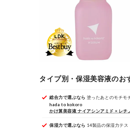
タイプ別・保湿美容液のお
総合力で選ぶなら
塗ったあとのモチモ
hada to kokoro
かけ算美容液 ナイアシンアミド × レチ
保湿力で選ぶなら
14製品の保湿力テス