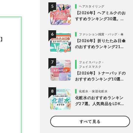
が徹底比較
ヘアスタイリング
【2026年】ヘアミルクのお
すすめランキング30選。
LDKがドラッグストアなど
で買える人気商品を比較
ファッション雑貨・バッグ・傘
証】
【2026年】折りたたみ日傘
のおすすめランキング21
選。人気商品を実際に使っ
て比較
フェイスパック・
フェイスマスク
【2026年】トナーパッドの
おすすめランキング10選。
LDKが保湿ケアできる人気
商品を比較！
化粧水・保湿化粧水
化粧水のおすすめランキン
グ27選。人気商品をLDKが
徹底比較【2026年】
すべて見る