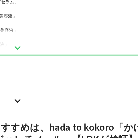
グセラム」
 美容液」
 美容液」
容液」
hada to kokoro
かけ算美容液 ナイアシンアミド × レ
チノール
最安価格:
2,640
〜
¥
めは、hada to kokoro「か