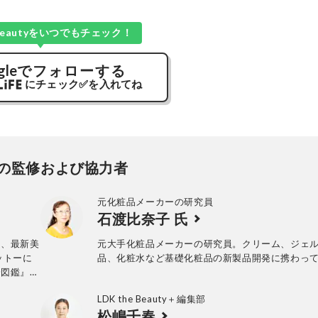
e Beautyをいつでもチェック！
gle
でフォローする
にチェック
✅
を入れてね
の監修および協力者
元化粧品メーカーの研究員
石渡比奈子 氏
」、最新美
元大手化粧品メーカーの研究員。クリーム、ジェ
ットーに
品、化粧水など基礎化粧品の新製品開発に携わっ
分図鑑』
LDK the Beauty＋編集部
松嶋千春