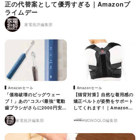
正の代替案として優秀すぎる｜Amazonプ
ライムデー
家電批評編集部
Amazonセール
Amazonセール
「価格破壊のビッグウェー
【猫背対策】自然な着用感の
ブ！」あの“コスパ最強”電動
矯正ベルトが姿勢をサポート
歯ブラシがさらに2000円安い
してくれます！｜Amazonプ
ってことは... ｜Amazonプラ
ライムデー
家電批評編集部
MONOQLO編集部
イムデー