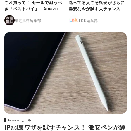
これ買って！ セールで狙うべ
迷ってる人こそ格安がさらに
き「ベストバイ」｜Amazon
爆安な今が試す大チャンス｜
プライムデー
Amazonプライムデー
家電批評編集部
LDK編集部
Amazonセール
iPad裏ワザを試すチャンス！ 激安ペンが純