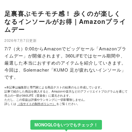
足裏喜ぶモチモチ感！ 歩くのが楽しく
なるインソールがお得｜Amazonプライ
ムデー
2026年7月7日更新
7/7（火）0:00からAmazonでビッグセール「Amazonプラ
イムデー」が開催されます。360LiFEではセール期間中、
厳選した本当におすすめのアイテムを紹介していきます。
今回は、Solemacher「KUMO 足が疲れないインソール」
です。
※本記事は編集部と専門家による商品テストの結果のもと作成しています。
記事で紹介した商品を購入すると、Amazonや楽天などのアフィリエイトプログラムを通じて
売上の一部が360LiFE（晋遊舎）に還元されます。
ただし、この収益は評価やランキングに一切影響致しません。
詳しくは
（当サイトの制作ポリシー）
をご覧ください。
MONOQLOをいつでもチェック！