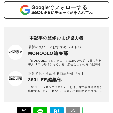
Google
でフォローする
にチェック
✅
を入れてね
本記事の監修および協力者
最新の良いモノおすすめベストバイ
MONOQLO編集部
『MONOQLO（モノクロ）』は2009年3月19日に創刊、
毎月19日に発行されている「広告なし」のモノ批評雑誌
& おすすめ情報メディア。創刊以来、おもに男性向けの
生活用品や家具、ガジェット、食品などを各分野の専門
本音でおすすめする商品評価サイト
家にも協力を仰ぎ、編集部と社内の検証機関が実際に比
360LiFE編集部
較・検証・評価してきました。テストで見つけた「本当
に良いモノ」だけを厳選して紹介。編集長・山田和樹を
中心に、11名以上の編集体制で日々の検証・記事制作を
「360LiFE（サンロクマル）」とは、株式会社晋遊舎が
行っています。
出版する「広告一切なし」を貫いて創刊された商品テス
ト雑誌『MONOQLO』『家電批評』『LDK』『LDK the
Beauty』などの商品テスト雑誌の公式Webサイト。2016
年10月に「the360.life」を立ち上げ、2022年に現在の
「360LiFE」へとリニューアルしました。 家電から日用
品、コスメに至るまで、多岐にわたるジャンルで本物の