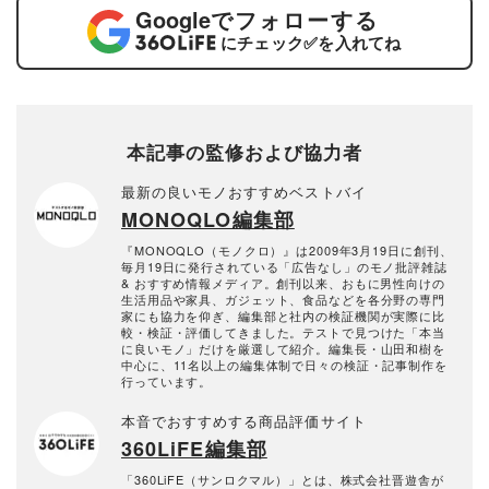
Google
でフォローする
にチェック
✅
を入れてね
本記事の監修および協力者
最新の良いモノおすすめベストバイ
MONOQLO編集部
『MONOQLO（モノクロ）』は2009年3月19日に創刊、
毎月19日に発行されている「広告なし」のモノ批評雑誌
& おすすめ情報メディア。創刊以来、おもに男性向けの
生活用品や家具、ガジェット、食品などを各分野の専門
家にも協力を仰ぎ、編集部と社内の検証機関が実際に比
較・検証・評価してきました。テストで見つけた「本当
に良いモノ」だけを厳選して紹介。編集長・山田和樹を
中心に、11名以上の編集体制で日々の検証・記事制作を
行っています。
本音でおすすめする商品評価サイト
360LiFE編集部
「360LiFE（サンロクマル）」とは、株式会社晋遊舎が