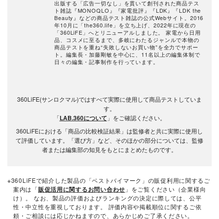
出版する「広告一切なし」を貫いて創刊された商品テス
ト雑誌『MONOQLO』『家電批評』『LDK』『LDK the
Beauty』などの商品テスト雑誌の公式Webサイト。2016
年10月に「the360.life」を立ち上げ、2022年に現在の
「360LiFE」へとリニューアルしました。 家電から日用
品、コスメに至るまで、多岐にわたるジャンルで本物の
商品テストを重ね“失敗しないお買い物”を全力でサポー
ト。編集長・加藤剛敏を中心に、11名以上の編集体制で
日々の編集・記事制作を行っています。
360LiFE(サンロクマル)ではすべて実際に使用して商品テストしていま
す。
「
LAB.360について
」をご確認ください。
360LiFEにおける「商品の比較検証結果」は監修者と共に実際に使用し
て評価しています。「選び方」など、そのほかの部分については、監修
者または編集部の知見をもとにまとめたものです。
※360LiFEで紹介した製品の「ベストバイマーク」の販促利用に関するご
案内は「
販促活用に関するお問い合わせ
」をご覧ください（企業様向
け）。 なお、製品の評価およびランキングの決定に際しては、公平
性・中立性を重視しております。 評価内容や掲載順位に関するご依
頼・ご相談には応じかねますので、あらかじめご了承ください。