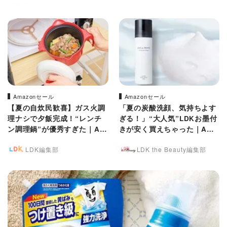
Amazonセール
Amazonセール
【夏の自炊民歓喜】ガス火調
「夏の炭酸洗顔、気持ちよす
理ナシで夕飯完成！“レンチ
ぎる！」“大人気”LDKお墨付
ン調理鍋”が優秀すぎた｜Am
きが安く買えちゃった｜Ama
azonプライムデー
zonプライムデー
LDK編集部
LDK the Beauty編集部