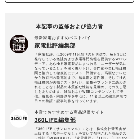
本記事の監修および協力者
最新家電おすすめベストバイ
家電批評編集部
『家電批評』は2009年11月創刊の月刊誌で、毎月3日に
発行している雑誌および家電専門情報を提供するWEBメ
ディア。あらゆる家電製品にまつわる「ユーザーが気に
なっていること」を深く掘り下げ、専門家や自社検証機
関と協力して徹底的にテスト・評価する。高額なテレビ
から数百円の乾電池まで、編集部と専門家、そして社内
検証機関が実機テストを行い、価格やブランドに惑わさ
れることなく製品の本質的な性能を見極め、その良し悪
しをありのまま、雑誌およびWEBコンテンツとして発
信。編集長・阿部淳平を中心に、11名以上の編集体制で
日々の検証・記事制作を行っています。
本音でおすすめする商品評価サイト
360LiFE編集部
「360LiFE（サンロクマル）」とは、株式会社晋遊舎が
出版する「広告一切なし」を貫いて創刊された商品テス
ト雑誌『MONOQLO』『家電批評』『LDK』『LDK the