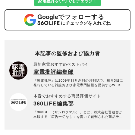
家電批評をいつでもチェック！
Google
でフォローする
にチェック
✅
を入れてね
本記事の監修および協力者
最新家電おすすめベストバイ
家電批評編集部
『家電批評』は2009年11月創刊の月刊誌で、毎月3日に
発行している雑誌および家電専門情報を提供するWEBメ
ディア。あらゆる家電製品にまつわる「ユーザーが気に
なっていること」を深く掘り下げ、専門家や自社検証機
本音でおすすめする商品評価サイト
関と協力して徹底的にテスト・評価する。高額なテレビ
360LiFE編集部
から数百円の乾電池まで、編集部と専門家、そして社内
検証機関が実機テストを行い、価格やブランドに惑わさ
れることなく製品の本質的な性能を見極め、その良し悪
「360LiFE（サンロクマル）」とは、株式会社晋遊舎が
しをありのまま、雑誌およびWEBコンテンツとして発
出版する「広告一切なし」を貫いて創刊された商品テス
信。編集長・阿部淳平を中心に、11名以上の編集体制で
ト雑誌『MONOQLO』『家電批評』『LDK』『LDK the
日々の検証・記事制作を行っています。
Beauty』などの商品テスト雑誌の公式Webサイト。2016
年10月に「the360.life」を立ち上げ、2022年に現在の
「360LiFE」へとリニューアルしました。 家電から日用