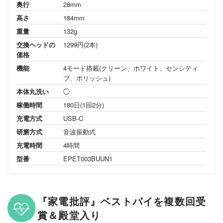
奥行
28mm
高さ
184mm
重量
132g
交換ヘッドの
1299円(2本)
価格
機能
4モード搭載(クリーン、ホワイト、センシティ
ブ、ポリッシュ)
本体丸洗い
◯
稼働時間
180日(1回2分)
充電方式
USB-C
研磨方式
音波振動式
充電時間
4時間
型番
EPET003BUUN1
『家電批評』ベストバイを複数回受
賞＆殿堂入り