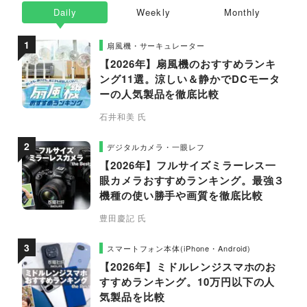
Daily
Weekly
Monthly
扇風機・サーキュレーター
【2026年】扇風機のおすすめランキ
ング11選。涼しい＆静かでDCモータ
ーの人気製品を徹底比較
石井和美 氏
デジタルカメラ・一眼レフ
【2026年】フルサイズミラーレス一
眼カメラおすすめランキング。最強３
機種の使い勝手や画質を徹底比較
豊田慶記 氏
スマートフォン本体(iPhone・Android)
【2026年】ミドルレンジスマホのお
すすめランキング。10万円以下の人
気製品を比較