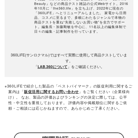
Beauty』などの商品テスト雑誌の公式Webサイト。2016
年10月に「the360.life」を立ち上げ、2022年に現在の
「360LiFE」へとリニューアルしました。 家電から日用
品、コスメに至るまで、多岐にわたるジャンルで本物の
商品テストを重ね“失敗しないお買い物”を全力でサポー
ト。編集長・加藤剛敏を中心に、11名以上の編集体制で
日々の編集・記事制作を行っています。
360LiFE(サンロクマル)ではすべて実際に使用して商品テストしていま
す。
「
LAB.360について
」をご確認ください。
※360LiFEで紹介した製品の「ベストバイマーク」の販促利用に関するご
案内は「
販促活用に関するお問い合わせ
」をご覧ください（企業様向
け）。 なお、製品の評価およびランキングの決定に際しては、公平
性・中立性を重視しております。 評価内容や掲載順位に関するご依
頼・ご相談には応じかねますので、あらかじめご了承ください。