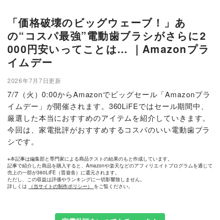
「価格破壊のビッグウェーブ！」あ
の“コスパ最強”電動歯ブラシがさらに2
000円安いってことは... ｜Amazonプラ
イムデー
2026年7月7日更新
7/7（火）0:00からAmazonでビッグセール「Amazonプラ
イムデー」が開催されます。360LiFEではセール期間中、
厳選した本当におすすめのアイテムを紹介していきます。
今回は、家電批評がおすすめするコスパのいい電動歯ブラ
シです。
※本記事は編集部と専門家による商品テストの結果のもと作成しています。
記事で紹介した商品を購入すると、Amazonや楽天などのアフィリエイトプログラムを通じて
売上の一部が360LiFE（晋遊舎）に還元されます。
ただし、この収益は評価やランキングに一切影響致しません。
詳しくは
（当サイトの制作ポリシー）
をご覧ください。