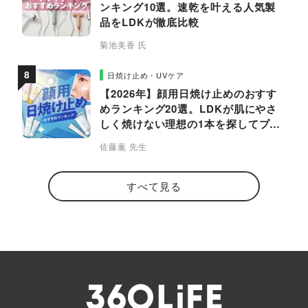
ンキング10選。速乾を叶える人気製
品をLDKが徹底比較
菊池美香 氏
日焼け止め・UVケア
【2026年】顔用日焼け止めのおすす
めランキング20選。LDKが肌にやさ
しく焼けない理想の1本を探してプロ
と比較
佐藤薫 先生
すべて見る