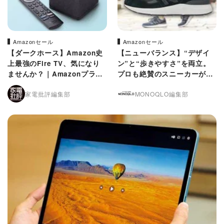
Amazonセール
Amazonセール
【ダークホース】Amazon史
【ニューバランス】“デザイ
上最強のFire TV、気になり
ン”と“歩きやすさ”を両立。
ませんか？｜Amazonプライ
プロも絶賛のスニーカーが安
ムデー
い｜Amazonプライムデー
家電批評編集部
MONOQLO編集部