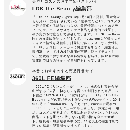
美容とコスメのおすすめベストバイ
LDK the Beauty編集部
『LDK the Beauty』は2015年8月19日に発刊、晋遊舎か
ら毎月22日に発行されている「世界でただ1つ、コスメを
本音で評価する雑誌」および、美容情報のおすすめメデ
ィアです。コスメやスキンケア製品を多角的に検証し、
その実力を忖度なしで評価しています。『LDK the Beau
ty』の展開は雑誌にとどまらず、Instagramなど様々なメ
ディアで情報を発信中。姉妹誌であるテストする女性誌
『LDK』と同様、メーカーに忖度する事なく、編集部と
専門家、そして社内検証機関が実際に使ってテストし
て、消費者におすすめな美容情報をお届け。約15名の編
集体制で日々の検証・記事制作を行っています。
本音でおすすめする商品評価サイト
360LiFE編集部
「360LiFE（サンロクマル）」とは、株式会社晋遊舎が
出版する「広告一切なし」を貫いて創刊された商品テス
ト雑誌『MONOQLO』『家電批評』『LDK』『LDK the
Beauty』などの商品テスト雑誌の公式Webサイト。2016
年10月に「the360.life」を立ち上げ、2022年に現在の
「360LiFE」へとリニューアルしました。 家電から日用
品、コスメに至るまで、多岐にわたるジャンルで本物の
商品テストを重ね“失敗しないお買い物”を全力でサポー
ト。編集長・加藤剛敏を中心に、11名以上の編集体制で
日々の編集・記事制作を行っています。