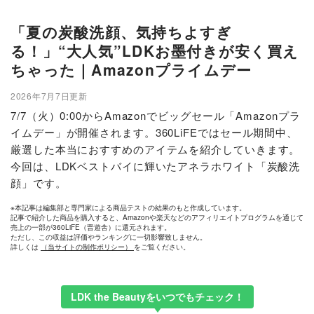
「夏の炭酸洗顔、気持ちよすぎ
る！」“大人気”LDKお墨付きが安く買え
ちゃった｜Amazonプライムデー
2026年7月7日更新
7/7（火）0:00からAmazonでビッグセール「Amazonプラ
イムデー」が開催されます。360LiFEではセール期間中、
厳選した本当におすすめのアイテムを紹介していきます。
今回は、LDKベストバイに輝いたアネラホワイト「炭酸洗
顔」です。
※本記事は編集部と専門家による商品テストの結果のもと作成しています。
記事で紹介した商品を購入すると、Amazonや楽天などのアフィリエイトプログラムを通じて
売上の一部が360LiFE（晋遊舎）に還元されます。
ただし、この収益は評価やランキングに一切影響致しません。
詳しくは
（当サイトの制作ポリシー）
をご覧ください。
LDK the Beautyをいつでもチェック！