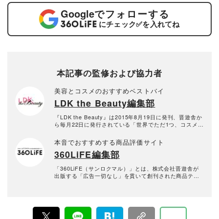
Google
でフォローする
にチェック
✅
を入れてね
本記事の監修および協力者
美容とコスメのおすすめベストバイ
LDK the Beauty編集部
『LDK the Beauty』は2015年8月19日に発刊、晋遊舎か
ら毎月22日に発行されている「世界でただ1つ、コスメを
本音で評価する雑誌」および、美容情報のおすすめメデ
ィアです。コスメやスキンケア製品を多角的に検証し、
本音でおすすめする商品評価サイト
その実力を忖度なしで評価しています。『LDK the Beau
360LiFE編集部
ty』の展開は雑誌にとどまらず、Instagramなど様々なメ
ディアで情報を発信中。姉妹誌であるテストする女性誌
『LDK』と同様、メーカーに忖度する事なく、編集部と
「360LiFE（サンロクマル）」とは、株式会社晋遊舎が
専門家、そして社内検証機関が実際に使ってテストし
出版する「広告一切なし」を貫いて創刊された商品テス
て、消費者におすすめな美容情報をお届け。約15名の編
ト雑誌『MONOQLO』『家電批評』『LDK』『LDK the
集体制で日々の検証・記事制作を行っています。
Beauty』などの商品テスト雑誌の公式Webサイト。2016
年10月に「the360.life」を立ち上げ、2022年に現在の
「360LiFE」へとリニューアルしました。 家電から日用
品、コスメに至るまで、多岐にわたるジャンルで本物の