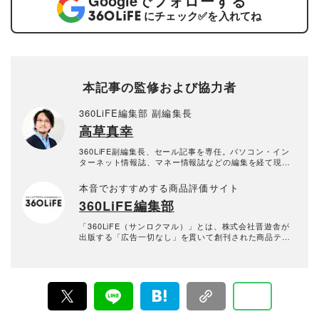
Google
でフォローする
にチェック
✅
を入れてね
本記事の監修および協力者
360LiFE編集部 副編集長
高草真幸
360LiFE副編集長、セール記事を専任。パソコン・イン
ターネット情報誌、マネー情報誌などの編集を経て現
職。パソコンやフリーソフトを得意ジャンルとする自称
インターネットエクスプローラー。
本音でおすすめする商品評価サイト
360LiFE編集部
「360LiFE（サンロクマル）」とは、株式会社晋遊舎が
出版する「広告一切なし」を貫いて創刊された商品テス
ト雑誌『MONOQLO』『家電批評』『LDK』『LDK the
Beauty』などの商品テスト雑誌の公式Webサイト。2016
年10月に「the360.life」を立ち上げ、2022年に現在の
「360LiFE」へとリニューアルしました。 家電から日用
品、コスメに至るまで、多岐にわたるジャンルで本物の
商品テストを重ね“失敗しないお買い物”を全力でサポー
ト。編集長・加藤剛敏を中心に、11名以上の編集体制で