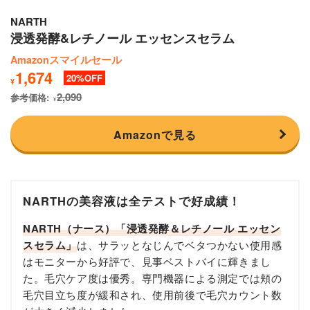
NARTH
浸透発酵&レチノール エッセンスセラム
Amazonスマイルセール
1,674
20
¥
2,090
参考価格:
¥
Amazonで見る
NARTHの美容液は全テストで好成績！
NARTH（ナース）「浸透発酵＆レチノール エッセン
スセラム」
は、サラッとなじんでベタつかない使用感
はモニターから好評で、見事ベストバイに輝きまし
た。毛穴ケア度は優秀。専門機器による測定では頬の
毛穴目立ち度が緩和され、使用前後で毛穴カウント数