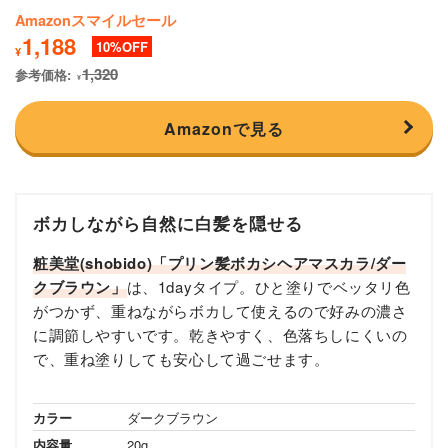
Amazonスマイルセール
1,188
10
¥
1,320
参考価格:
¥
Amazonで見る
ボカしながら自然に白髪を隠せる
粧美堂(shobido)「プリン髪ボカシヘアマスカラ/ダー
クブラウン」
は、1dayタイプ。ひと塗りでベッタリ色
がつかず、重ねながらボカして使えるので好みの濃さ
に調節しやすいです。乾きやすく、色落ちしにくいの
で、重ね塗りしても安心して過ごせます。
カラー
ダークブラウン
内容量
20g