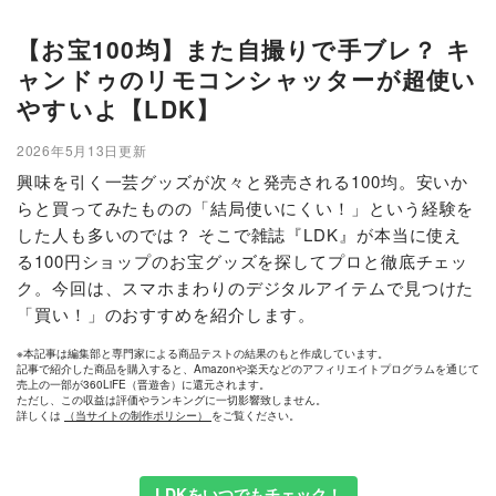
【お宝100均】また自撮りで手ブレ？ キ
ャンドゥのリモコンシャッターが超使い
やすいよ【LDK】
2026年5月13日更新
興味を引く一芸グッズが次々と発売される100均。安いか
らと買ってみたものの「結局使いにくい！」という経験を
した人も多いのでは？ そこで雑誌『LDK』が本当に使え
る100円ショップのお宝グッズを探してプロと徹底チェッ
ク。今回は、スマホまわりのデジタルアイテムで見つけた
「買い！」のおすすめを紹介します。
※本記事は編集部と専門家による商品テストの結果のもと作成しています。
記事で紹介した商品を購入すると、Amazonや楽天などのアフィリエイトプログラムを通じて
売上の一部が360LiFE（晋遊舎）に還元されます。
ただし、この収益は評価やランキングに一切影響致しません。
詳しくは
（当サイトの制作ポリシー）
をご覧ください。
LDKをいつでもチェック！