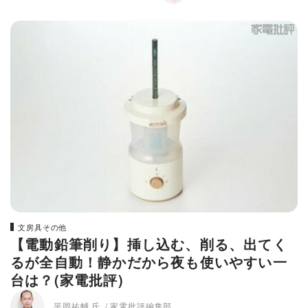
文房具その他
【電動鉛筆削り】挿し込む、削る、出てく
るが全自動！静かだから夜も使いやすい一
台は？(家電批評)
平岡祐輔 氏
家電批評編集部