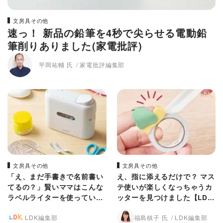
文房具その他
速っ！ 新品の鉛筆を4秒で尖らせる電動鉛
筆削りありました(家電批評)
平岡祐輔 氏
家電批評編集部
文房具その他
文房具その他
「え、まだ手書きで名前書い
え、指に添えるだけで？ マス
てるの？」賢いママはこんな
テ使いが楽しくなっちゃうカ
ラベルライターを使っていま
ッターを見つけました【LD
した【LDK】
K】
LDK編集部
福島槙子 氏
LDK編集部