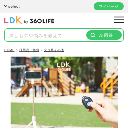
select
マイページ
by
AI回答
HOME
日用品・雑貨
文房具その他