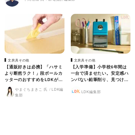
文房具その他
文房具その他
【通販好きは必携】「ハサミ
【入学準備】小学校6年間は
より断然ラク！」段ボールカ
一台で済ませたい。安定感ハ
ッターのおすすめをLDKが探
ンパない鉛筆削り、見つけて
してみた
おきました【LDK】
やまぐちまきこ 氏
LDK編
LDK編集部
集部