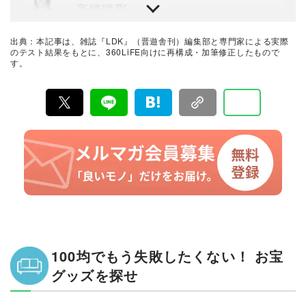
高橋咲彩
雑誌『LDK』を統括する自称テスト大好き人間。得意な
ジャンルは収納や日用品、文房具・雑貨など。人気ショ
出典：本記事は、雑誌『LDK』（晋遊舎刊）編集部と専門家による実際
ップ巡りも日課。1993年生まれ。2018年に晋遊舎に入社
のテスト結果をもとに、360LiFE向けに再構成・加筆修正したもので
後、雑誌『MONOQLO』を経て、2023年『LDK』編集
す。
暮らしのおすすめベストバイ
長に就任。市場調査を元に特集のテーマ決めや表紙作
LDK編集部
成、入稿前の最終確認を行う。
『LDK』は2012年の創刊以来、晋遊舎の理念である「遊
びある、ホンネ」を胸に、消費者目線で本音の商品テス
トを貫いてきた、女性誌とWEBメディアです。毎月28日
発行の雑誌とWebサイトで、掃除用品から収納インテリ
ア、食品まで、あらゆるジャンルの商品を徹底的に検
証。編集部と専門家、そして社内検証機関が実際に使っ
て見つけた「本当に良いもの」と「お役立ち情報」を厳
選してあなたにお届け。編集長・高橋咲彩を中心に、11
名以上の編集体制で日々の検証・記事制作を行っていま
す。
100均でもう失敗したくない！ お宝
グッズを探せ