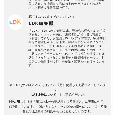
長に就任。市場調査を元に特集のテーマ決めや表紙作
成、入稿前の最終確認を行う。
暮らしのおすすめベストバイ
LDK編集部
『LDK』は2012年の創刊以来、晋遊舎の理念である「遊
びある、ホンネ」を胸に、消費者目線で本音の商品テス
トを貫いてきた、女性誌とWEBメディアです。毎月28日
発行の雑誌とWebサイトで、掃除用品から収納インテリ
ア、食品まで、あらゆるジャンルの商品を徹底的に検
証。編集部と専門家、そして社内検証機関が実際に使っ
て見つけた「本当に良いもの」と「お役立ち情報」を厳
選してあなたにお届け。編集長・高橋咲彩を中心に、11
名以上の編集体制で日々の検証・記事制作を行っていま
す。
360LiFE(サンロクマル)ではすべて実際に使用して商品テストしていま
す。
「
LAB.360について
」をご確認ください。
360LiFEにおける「商品の比較検証結果」は監修者と共に実際に使用し
て評価しています。「選び方」など、そのほかの部分については、監修
者または編集部の知見をもとにまとめたものです。