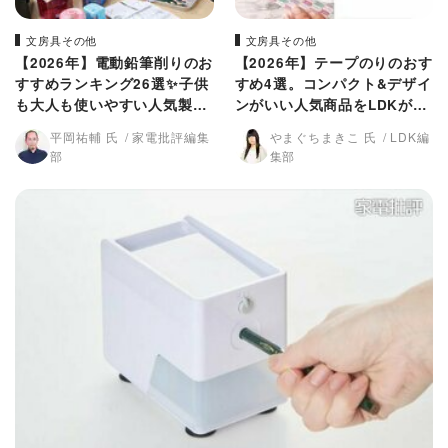
文房具その他
文房具その他
【2026年】電動鉛筆削りのお
【2026年】テープのりのおす
すすめランキング26選✨子供
すめ4選。コンパクト&デザイ
も大人も使いやすい人気製品
ンがいい人気商品をLDKが徹
を徹底比較
底比較
平岡祐輔 氏
家電批評編集
やまぐちまきこ 氏
LDK編
部
集部