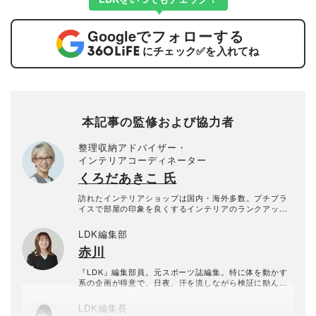
Google
でフォローする
にチェック
✅
を入れてね
本記事の監修および協力者
整理収納アドバイザー・
インテリアコーディネーター
くろだあきこ 氏
訪れたインテリアショップは国内・海外多数。プチプラ
イスで部屋の印象を良くするインテリアのランクアップ
や、片付けやすいリビングの作り方など、片付けやすさ
と美しい部屋作りのコツを専門家の立場から提案。プチ
LDK編集部
プラコーディネートのほか、ホテルライクなスタイリン
赤川
グを得意とし、雑誌・Webでのスタイリングは多数。
『LDK』編集部員。元スポーツ誌編集。特に体を動かす
系の企画が得意で、日夜、汗を流しながら検証に励んで
いる。
LDK編集長