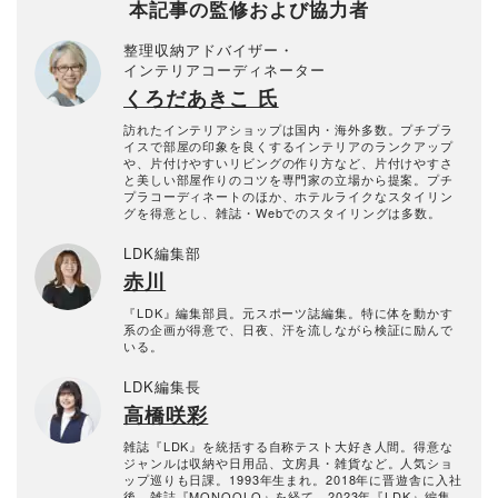
本記事の監修および協力者
整理収納アドバイザー・
インテリアコーディネーター
くろだあきこ 氏
訪れたインテリアショップは国内・海外多数。プチプラ
イスで部屋の印象を良くするインテリアのランクアップ
や、片付けやすいリビングの作り方など、片付けやすさ
と美しい部屋作りのコツを専門家の立場から提案。プチ
プラコーディネートのほか、ホテルライクなスタイリン
グを得意とし、雑誌・Webでのスタイリングは多数。
LDK編集部
赤川
『LDK』編集部員。元スポーツ誌編集。特に体を動かす
系の企画が得意で、日夜、汗を流しながら検証に励んで
いる。
LDK編集長
高橋咲彩
雑誌『LDK』を統括する自称テスト大好き人間。得意な
ジャンルは収納や日用品、文房具・雑貨など。人気ショ
ップ巡りも日課。1993年生まれ。2018年に晋遊舎に入社
後、雑誌『MONOQLO』を経て、2023年『LDK』編集