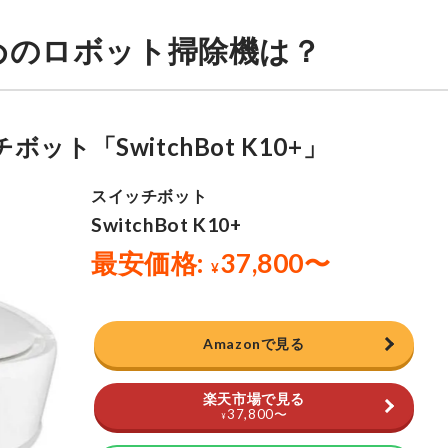
めのロボット掃除機は？
チボット「
SwitchBot K10+」
Amazonで見る
楽天市場で見る
37,800
〜
¥