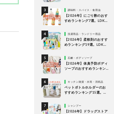
LDKが液体・ジェルボー
ル・粉末の人気商品を比較
調味料・スパイス・食用油
検証
【2026年】にごり酢のおす
すめランキング7選。LDKが
スーパーなどで買える人気
の市販商品を比較
洗濯用品・ランドリー用品
【2026年】柔軟剤のおすす
めランキング19選。LDKが
無香料、香りつきの人気商
品を徹底比較
石鹸・ボディソープ
【2026年】体臭予防ボディ
ソープのおすすめランキン
グ14選。LDKが女性向けの
人気商品を比較
キッチン雑貨・水筒・消耗品
ペットボトルホルダーのお
すすめランキング15選。
LDKが保冷力長持ちの人気
製品を比較
シャンプー
【2026年】ドラッグストア