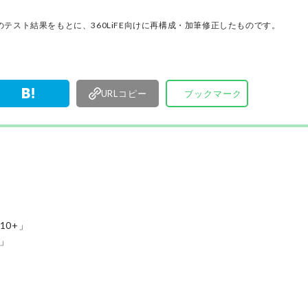
厳選してあ
名以上の
テスト結果をもとに、360LiFE向けに再構成・加筆修正したものです。
す。
URLコピー
ブックマーク
10+」
i」