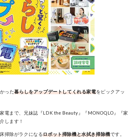
スイッチボット
SwitchBot K10+
最安価格:
37,800
〜
¥
わかった
暮らしをアップデートしてくれる家電
をピックアッ
で、兄妹誌『LDK the Beauty』『MONOQLO』『家
介します！
床掃除がラクになる
ロボット掃除機と水拭き掃除機
です。