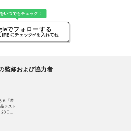
Kをいつでもチェック！
gle
でフォローする
にチェック
✅
を入れてね
の監修および協力者
ある「遊
商品テスト
28日発
ンテリ
的に検証。
使って見つ