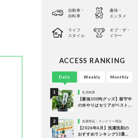
自動車・
趣味・
自転車
エンタメ
ライフ
オブ・ザ・
スタイル
イヤー
ACCESS RANKING
Daily
Weekly
Monthly
生活雑貨
【最強100均グッズ】留守中
の水やりはセリアがベスト
な理由
洗濯用品・ランドリー用品
【2026年6月】洗濯洗剤の
おすすめランキング13選。