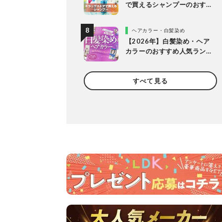
で買えるシャンプーのおす
すめランキング15選。LDK
が市販の人気商品をプロと
ヘアカラー・白髪染め
比較
【2026年】白髪染め・ヘア
カラーのおすすめ人気ラン
キング20選。LDKがプロと
市販製品を明るめ・暗め別
すべて見る
に比較