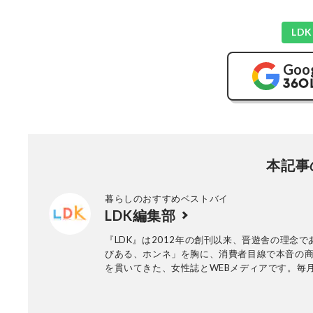
LD
Goo
本記事
暮らしのおすすめベストバイ
LDK編集部
『LDK』は2012年の創刊以来、晋遊舎の理念で
びある、ホンネ」を胸に、消費者目線で本音の
を貫いてきた、女性誌とWEBメディアです。毎月
行の雑誌とWebサイトで、掃除用品から収納イ
ア、食品まで、あらゆるジャンルの商品を徹底
編集部と専門家、そして社内検証機関が実際に