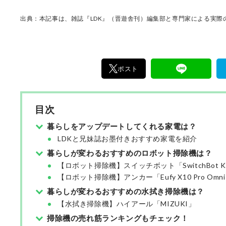
けた「本当に良いもの」と「お役立ち情報」を
なたにお届け。編集長・高橋咲彩を中心に、11
出典：本記事は、雑誌『LDK』（晋遊舎刊）編集部と専門家による実際の
編集体制で日々の検証・記事制作を行っていま
ポスト
目次
暮らしをアップデートしてくれる家電は？
LDKと兄妹誌お墨付きおすすめ家電を紹介
暮らしが変わるおすすめのロボット掃除機は？
【ロボット掃除機】スイッチボット「SwitchBot K
【ロボット掃除機】アンカー「Eufy X10 Pro Omn
暮らしが変わるおすすめの水拭き掃除機は？
【水拭き掃除機】ハイアール「MIZUKI」
掃除機の売れ筋ランキングもチェック！