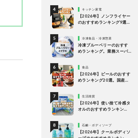
多様なタイプの人気製品を
キッチン家電
比較
【2026年】ノンフライヤー
のおすすめランキング9選。
一人暮らしからファミリー
向けまでプロが比較
冷凍食品・冷凍惣菜
冷凍ブルーベリーのおすす
めランキング。業務スーパ
ーやドンキなど市販の人気
商品を比較
食品
【2026年】ビールのおすす
めランキング20選。国産の
人気ブランドの缶ビールを
専門家が比較
生活雑貨
【2026年】使い捨て冷感タ
オルのおすすめランキン
グ。濡らさない人気商品を
徹底比較
石鹸・ボディソープ
【2026年】クールボディソ