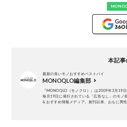
MONO
Goo
本記事
最新の良いモノおすすめベストバイ
MONOQLO編集部
『MONOQLO（モノクロ）』は2009年3月19
毎月19日に発行されている「広告なし」のモノ
& おすすめ情報メディア。創刊以来、おもに男
活用品や家具、ガジェット、食品などを各分野
も協力を仰ぎ、編集部と社内の検証機関が実際
証・評価してきました。テストで見つけた「本
ノ」だけを厳選して紹介。編集長・山田和樹を