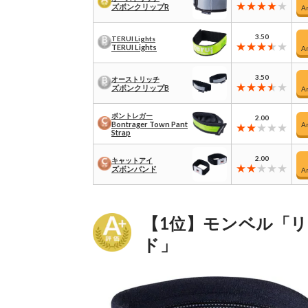
ズボンクリップR
A
3.50
TERUI Lights
TERUI Lights
A
3.50
オーストリッチ
ズボンクリップB
A
ボントレガー
2.00
Bontrager Town Pant
A
Strap
2.00
キャットアイ
ズボンバンド
A
【1位】モンベル「リ
ド」