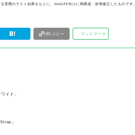
行ってい
る実際のテスト結果をもとに、360LiFE向けに再構成・加筆修正したものです
URLコピー
ブックマーク
 ワイド」
Strap」