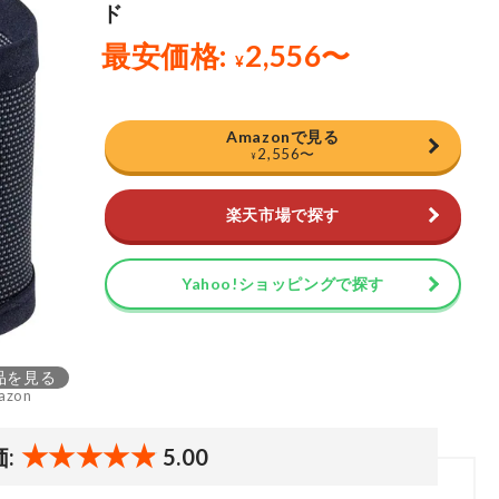
Amazonで見る
2,556
〜
¥
楽天市場で探す
Yahoo!ショッピングで探す
品を見る
azon
価:
5.00