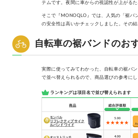
テムです。夜間に車からの視認性が上がるた
そこで『MONOQLO』では、人気の「裾
の安全性は高いかチェックしました。その結
自転車の裾バンドのお
実際に使ってみてわかった、自転車の裾バン
で並べ替えられるので、商品選びの参考にし
ランキングは項目名で並び替えられます
商品
総合評価順
モンベル
5.00
リフレクティブ サイク
A
ルバンド ワイド
4.00
オーストリッチ