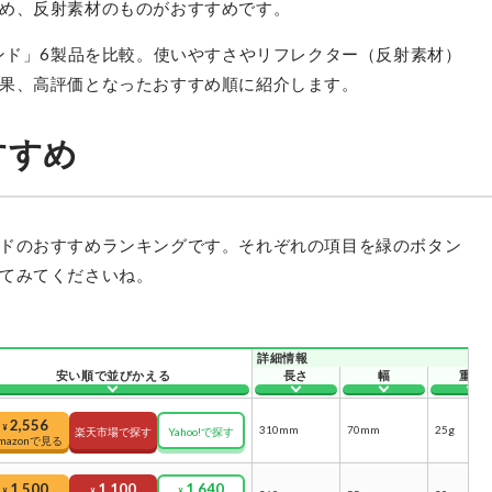
め、反射素材のものがおすすめです。
バンド」6製品を比較。使いやすさやリフレクター（反射素材）
果、高評価となったおすすめ順に紹介します。
すすめ
ドのおすすめランキングです。それぞれの項目を緑のボタン
てみてくださいね。
モンベル
安い順で並びかえる
長さ
幅
重量
リフレクティブ サイクルバンド ワイ
ド
2,556
¥
310mm
70mm
25g
楽天市場で探す
Yahoo!で探す
mazonで見る
最安価格:
2,556
〜
¥
1,500
1,100
1,640
¥
¥
¥