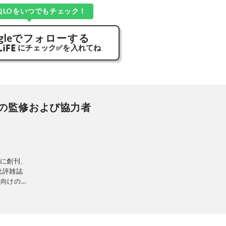
QLOをいつでもチェック！
gle
でフォローする
にチェック
✅
を入れてね
の監修および協力者
日に創刊、
批評雑誌
性向けの生
の専門家に
に比較・検
当に良いモ
中心に、