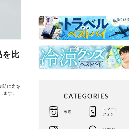
品を比
夜間に光を
します。
CATEGORIES
スマート
家電
フォン