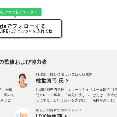
Kをいつでもチェック！
gle
でフォローする
にチェック
✅
を入れてね
の監修および協力者
料理家・自分に優しいごはん研究家
桃世真弓 氏
店、米屋
辻調理師専門学校・エコールキュリネール国立 辻
て、国内で
門カレッジ卒業。「自分に優しいごはんは、身近
お米とご飯
せにする」という想いを大切に、「余白を楽しむ
gramで
どに丁寧な暮らし」を軸として、身近な食材で無
暮らしのおすすめベストバイ
いしい、毎日食べたい家庭料理を提案している。
LDK編集部
レビ出演のほか、様々な商品に関するレシピを提