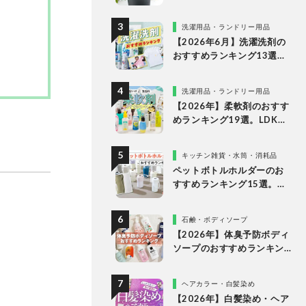
な理由
洗濯用品・ランドリー用品
【2026年6月】洗濯洗剤の
おすすめランキング13選。
LDKが液体・ジェルボー
ル・粉末の人気商品を比較
洗濯用品・ランドリー用品
検証
【2026年】柔軟剤のおすす
めランキング19選。LDKが
無香料、香りつきの人気商
品を徹底比較
キッチン雑貨・水筒・消耗品
ペットボトルホルダーのお
すすめランキング15選。
LDKが保冷力長持ちの人気
製品を比較
石鹸・ボディソープ
【2026年】体臭予防ボディ
ソープのおすすめランキン
グ14選。LDKが女性向けの
人気商品を比較
ヘアカラー・白髪染め
【2026年】白髪染め・ヘア