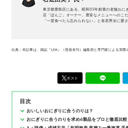
東京都豊島区にある、昭和35年創業の老舗おに
店「ぼんご」オーナー。豊富なメニューへのこ
「一度食べたら忘れられない」と老若男女に愛
る。
出典：本記事は、雑誌『LDK』（晋遊舎刊）編集部と専門家による実際の
ポスト
目次
おいしいおにぎりに合うのりは？
おにぎりに合うのりを求め6製品をプロと徹底比較
A＋評価：成城石井「有明海産 夜摘み一番海苔 手