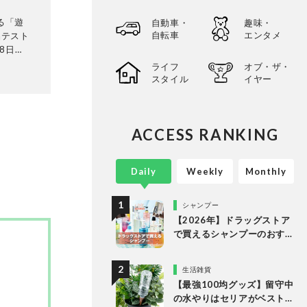
る「遊
自動車・
趣味・
自転車
エンタメ
品テスト
8日発
テリ
ライフ
オブ・ザ・
に検証。
スタイル
イヤー
って見つ
選してあ
以上の
ACCESS RANKING
。
Daily
Weekly
Monthly
シャンプー
【2026年】ドラッグストア
で買えるシャンプーのおす
すめランキング15選。LDK
が市販の人気商品をプロと
生活雑貨
比較
【最強100均グッズ】留守中
の水やりはセリアがベスト