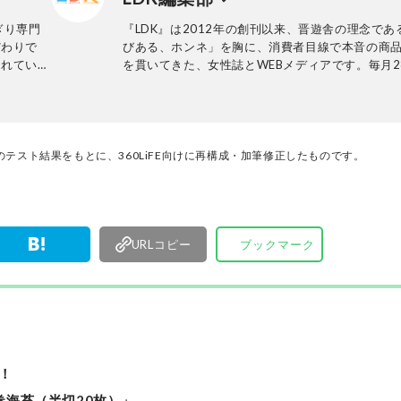
ど、幅広く活躍中。
ぎり専門
『LDK』は2012年の創刊以来、晋遊舎の理念であ
だわりで
びある、ホンネ」を胸に、消費者目線で本音の商
されてい
を貫いてきた、女性誌とWEBメディアです。毎月2
行の雑誌とWebサイトで、掃除用品から収納イン
ア、食品まで、あらゆるジャンルの商品を徹底的
編集部と専門家、そして社内検証機関が実際に使
けた「本当に良いもの」と「お役立ち情報」を厳
なたにお届け。編集長・高橋咲彩を中心に、11名
テスト結果をもとに、360LiFE向けに再構成・加筆修正したものです。
編集体制で日々の検証・記事制作を行っています
URLコピー
ブックマーク
！
巻海苔（半切20枚）」