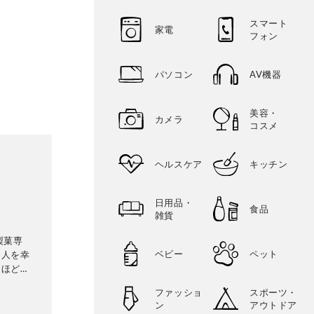
スマート
家電
フォン
パソコン
AV機器
美容・
カメラ
コスメ
ヘルスケア
キッチン
日用品・
食品
雑貨
製菓専
ベビー
ペット
な人を幸
、ほどほ
理なくお
ファッショ
スポーツ・
雑誌・テ
ン
アウトドア
供するな