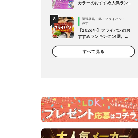
カラーのおすすめ人気ラン
キング20選。LDKがプロと
市販製品を明るめ・暗め別
調理器具・鍋・フライパン・
に比較
包丁
【2026年】フライパンのお
すすめランキング14選。
LDKとプロが長持ちする製
品を探して徹底比較
すべて見る