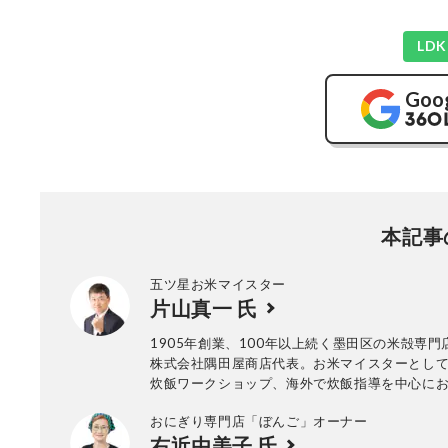
LD
Goo
本記事
五ツ星お米マイスター
片山真一 氏
1905年創業、100年以上続く墨田区の米殻専門
株式会社隅田屋商店代表。お米マイスターとし
炊飯ワークショップ、海外で炊飯指導を中心に
の理解力を高める活動を展開。Facebook、Insta
おにぎり専門店「ぼんご」オーナー
もアクティブに情報を発信している。
右近由美子 氏