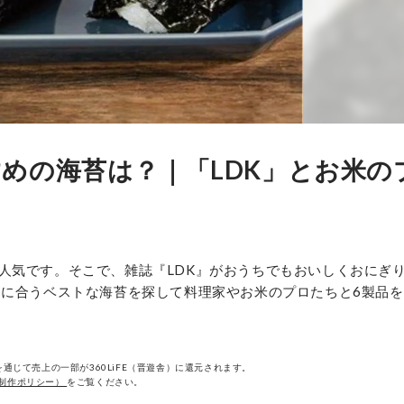
めの海苔は？｜「LDK」とお米の
人気です。そこで、雑誌『LDK』がおうちでもおいしくおにぎ
りに合うベストな海苔を探して料理家やお米のプロたちと6製品
通じて売上の一部が360LiFE（晋遊舎）に還元されます。
制作ポリシー）
をご覧ください。