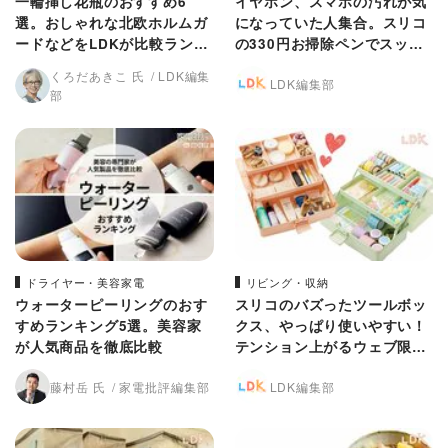
一輪挿し花瓶のおすすめ6
イヤホン、スマホの汚れが気
選。おしゃれな北欧ホルムガ
になっていた人集合。スリコ
ードなどをLDKが比較ランキ
の330円お掃除ペンでスッキ
ング
リしてください【LDK】
くろだあきこ 氏
LDK編集
LDK編集部
部
ドライヤー・美容家電
リビング・収納
ウォーターピーリングのおす
スリコのバズったツールボッ
すめランキング5選。美容家
クス、やっぱり使いやすい！
が人気商品を徹底比較
テンション上がるウェブ限定
カラーは？【LDK】
藤村岳 氏
家電批評編集部
LDK編集部