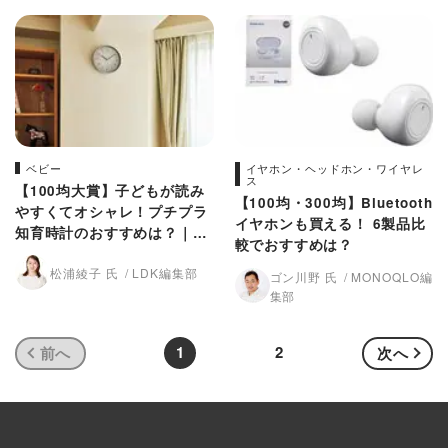
ベビー
イヤホン・ヘッドホン・ワイヤレ
ス
【100均大賞】子どもが読み
【100均・300均】Bluetooth
やすくてオシャレ！プチプラ
イヤホンも買える！ 6製品比
知育時計のおすすめは？｜
較でおすすめは？
『LDK』が比較
松浦綾子 氏
LDK編集部
ゴン川野 氏
MONOQLO編
集部
1
2
前へ
次へ