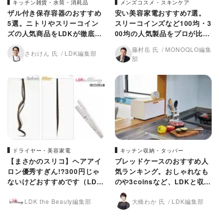
キッチン雑貨・水筒・消耗品
メンズコスメ・スキンケア
ザル付き保存容器のおすすめ
安い美容家電おすすめ7選。
5選。ニトリやスリーコイン
スリーコインズなど100均・3
ズの人気商品をLDKが徹底比
00均の人気製品をプロが比較
較
(MONOQLO)
藤村岳 氏
MONOQLO編集
さわけん 氏
LDK編集部
部
ドライヤー・美容家電
キッチン収納・タッパー
【まさかのスリコ】ヘアアイ
ブレッドケースのおすすめ人
ロン優秀すぎん!?300円じゃ
気ランキング。おしゃれなも
ないけどおすすめです（LD
のや3coinsなど、LDKと収納
K）
のプロが比較
LDK the Beauty編集部
大橋わか 氏
LDK編集部