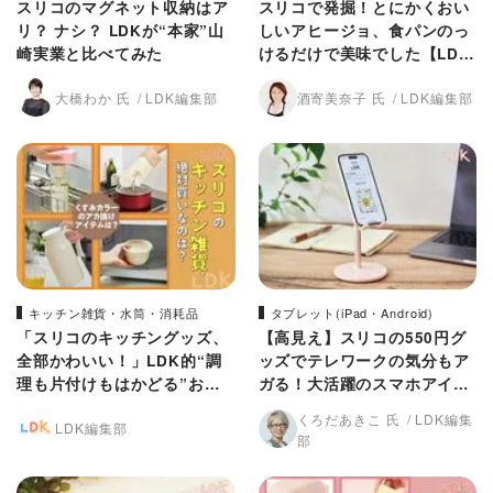
スリコのマグネット収納はア
スリコで発掘！とにかくおい
リ？ ナシ？ LDKが“本家”山
しいアヒージョ、食パンのっ
崎実業と比べてみた
けるだけで美味でした【LD
K】
大橋わか 氏
LDK編集部
酒寄美奈子 氏
LDK編集部
キッチン雑貨・水筒・消耗品
タブレット(iPad・Android)
「スリコのキッチングッズ、
【高見え】スリコの550円グ
全部かわいい！」LDK的“調
ッズでテレワークの気分もア
理も片付けもはかどる”おす
ガる！大活躍のスマホアイテ
すめ4選
ムは？【LDK】
くろだあきこ 氏
LDK編集
LDK編集部
部