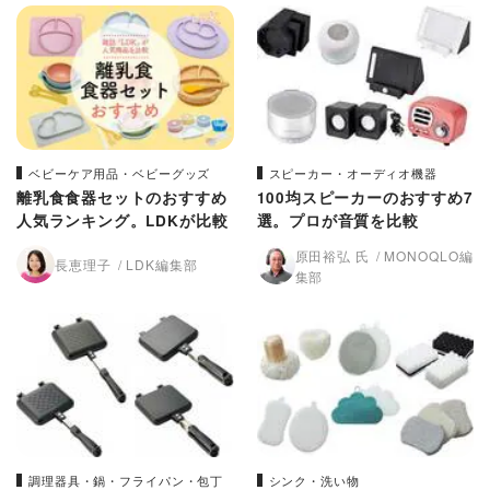
ベビーケア用品・ベビーグッズ
スピーカー・オーディオ機器
離乳食食器セットのおすすめ
100均スピーカーのおすすめ7
人気ランキング。LDKが比較
選。プロが音質を比較
原田裕弘 氏
MONOQLO編
長恵理子
LDK編集部
集部
調理器具・鍋・フライパン・包丁
シンク・洗い物