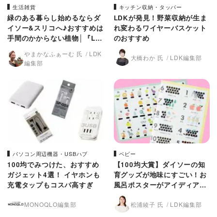
生活雑貨
キッチン収納・タッパー
緑のある暮らし始めるならダ
LDKが発見！野菜収納が生ま
イソー&スリコへ♪おすすめは
れ変わるワイヤーバスケット
手間のかからない植物│『LD
のおすすめ
K』が紹介
やまかなふぁーむ 氏
LDK
大橋わか 氏
LDK編集部
編集部
パソコン周辺機器・USBハブ
ベビー
100均でみつけた、おすすめ
【100均大賞】ダイソーの知
ガジェット4選！ イヤホンも
育グッズが地味にすごい！お
充電タップもコスパ高すぎ
風呂ポスターがアイディア賞
│『LDK』が紹介
MONOQLO編集部
松浦綾子 氏
LDK編集部