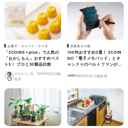
お菓子・スイーツ・ケーキ
文房具その他
「3COINS＋plus」で人気の
100均おすすめ2選！ 3COIN
「おかしもん」おすすめベス
Sの「電子メモパッド」とキ
ト5！ プロと30製品比較
ャンドゥのベルトファンがコ
スパ高
さわけん 氏
MONOQLO編
MONOQLO編集部
集部