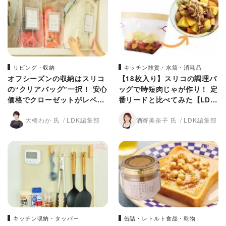
リビング・収納
キッチン雑貨・水筒・消耗品
オフシーズンの収納はスリコ
【18枚入り】スリコの調理バ
の“クリアバッグ”一択！ 安心
ッグで時短肉じゃが作り！ 定
価格でクローゼットがレベル
番リードと比べてみた【LD
アップしちゃった【LDK】
K】
大橋わか 氏
LDK編集部
酒寄美奈子 氏
LDK編集部
キッチン収納・タッパー
缶詰・レトルト食品・乾物