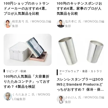
100円ショップのホットサン
100均のキッチンスポンジお
ドメーカーのおすすめ4選。
すすめ6選。家事のプロが人
プロが人気製品を比較
気製品を比較
桃世真弓 氏
MONOQLO編
塩月孝仁 氏
MONOQLO編
集部
集部
リビング・収納
テーブルウェア・食器・カトラリ
ー
100均の人気製品「大容量折
スレンレスタンブラーは3CO
りたたみコンテナ」っておす
INSとStandard Productsど
すめ？ 4製品を検証
っちがおすすめ？ 保冷・保温
くろだあきこ 氏
MONOQ
力を比較
さわけん 氏
MONOQLO編
LO編集部
集部