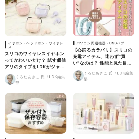
イヤホン・ヘッドホン・ワイヤレ
パソコン周辺機器・USBハブ
ス
【心踊るカラバリ】スリコの
スリコのワイヤレスイヤホン
充電アイテム、迷わず“買
ってかわいいだけ？ 試す価値
い”なのは？ 性能と見た目を
アリのタイプをLDKがジャッ
LDKがチェック
ジ！
くろだあきこ 氏
LDK編集
くろだあきこ 氏
LDK編集
部
部