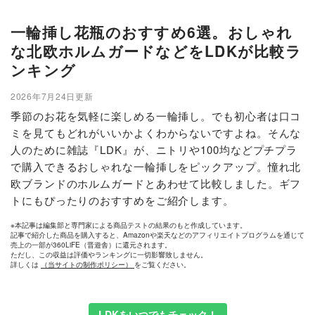
一輪挿し花瓶のおすすめ6選。おしゃれ
な北欧ホルムガードなどをLDKが比較ラ
ンキング
2026年7月24日更新
季節のお花を気軽に楽しめる一輪挿し。でも初心者は口コ
ミを見てもどれがいいかよくわからないですよね。そんな
人のために雑誌『LDK』が、ニトリや100均などプチプラ
で購入できるおしゃれな一輪挿しをピックアップ。憧れ北
欧ブランドのホルムガードとあわせて比較しました。ギフ
トにもぴったりのおすすめをご紹介します。
※本記事は編集部と専門家による商品テストの結果のもと作成しています。
記事で紹介した商品を購入すると、Amazonや楽天などのアフィリエイトプログラムを通じて
売上の一部が360LiFE（晋遊舎）に還元されます。
ただし、この収益は評価やランキングに一切影響致しません。
詳しくは
（当サイトの制作ポリシー）
をご覧ください。
LDKをいつでもチェック！