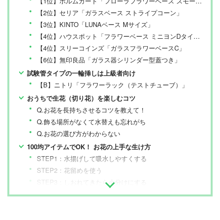
【1位】ホルムガード「フローラフラワーベース スモーク ショート」
【2位】セリア「ガラスベース ストライプコーン」
【3位】KINTO「LUNAベース Mサイズ」
【4位】ハウスポット「フラワーベース ミニヨンDタイプ」
【4位】スリーコインズ「ガラスフラワーベースC」
【6位】無印良品「ガラス器シリンダー型蓋つき」
試験管タイプの一輪挿しは上級者向け
【B】ニトリ「フラワーラック（テストチューブ）」
おうちで生花（切り花）を楽しむコツ
Q.お花を長持ちさせるコツを教えて！
Q.飾る場所がなくて水替えも忘れがち
Q.お花の選び方がわからない
100均アイテムでOK！ お花の上手な生け方
STEP1：水揚げして吸水しやすくする
STEP2：花留めを使う
STEP3：しおれてきたら小分けにする
一輪挿しのおすすめ まとめ
花瓶の売れ筋ランキングもチェック！