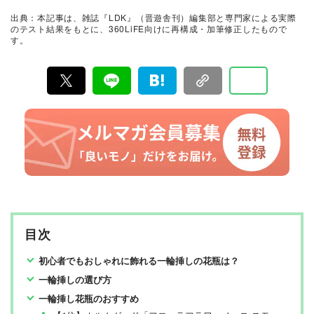
証。編集部と専門家、そして社内検証機関が実際に使っ
出典：本記事は、雑誌『LDK』（晋遊舎刊）編集部と専門家による実際
て見つけた「本当に良いもの」と「お役立ち情報」を厳
のテスト結果をもとに、360LiFE向けに再構成・加筆修正したもので
選してあなたにお届け。編集長・高橋咲彩を中心に、11
す。
名以上の編集体制で日々の検証・記事制作を行っていま
す。
目次
初心者でもおしゃれに飾れる一輪挿しの花瓶は？
一輪挿しの選び方
一輪挿し花瓶のおすすめ