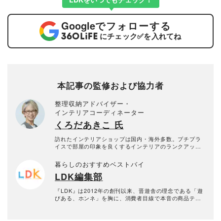
Google
でフォローする
にチェック
✅
を入れてね
本記事の監修および協力者
整理収納アドバイザー・
インテリアコーディネーター
くろだあきこ 氏
訪れたインテリアショップは国内・海外多数。プチプラ
イスで部屋の印象を良くするインテリアのランクアップ
や、片付けやすいリビングの作り方など、片付けやすさ
と美しい部屋作りのコツを専門家の立場から提案。プチ
暮らしのおすすめベストバイ
プラコーディネートのほか、ホテルライクなスタイリン
LDK編集部
グを得意とし、雑誌・Webでのスタイリングは多数。
『LDK』は2012年の創刊以来、晋遊舎の理念である「遊
びある、ホンネ」を胸に、消費者目線で本音の商品テス
トを貫いてきた、女性誌とWEBメディアです。毎月28日
発行の雑誌とWebサイトで、掃除用品から収納インテリ
ア、食品まで、あらゆるジャンルの商品を徹底的に検