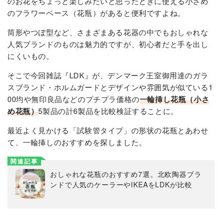
のお花をちょっと楽しみたいと思ったときに使える小さめ
のフラワーベース（花瓶）があると便利ですよね。
筒形やつぼ型など、さまざまある花器の中でもおしゃれな
人気ブランドのものは魅力的ですが、初心者だと手を出し
にくいもの。
そこで今回雑誌『LDK』が、デンマーク王室御用達のガラ
スブランド・ホルムガードとデザインや雰囲気が似ている1
00均や無印良品などのプチプラ価格の
一輪挿し花瓶（小さ
め花瓶）
5製品の計6製品を比較検証することに。
最近よく見かける「試験管タイプ」の形状の花瓶とあわせ
て、一輪挿しのおすすめを探しました。
関連記事
おしゃれな花瓶のおすすめ7選。北欧陶器ブラ
ンドで人気のケーラーやIKEAをLDKが比較