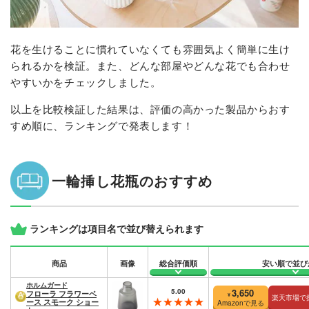
花を生けることに慣れていなくても雰囲気よく簡単に生け
られるかを検証。また、どんな部屋やどんな花でも合わせ
やすいかをチェックしました。
以上を比較検証した結果は、評価の高かった製品からおす
すめ順に、ランキングで発表します！
一輪挿し花瓶のおすすめ
ランキングは項目名で並び替えられます
商品
画像
総合評価順
安い順で並び
ホルムガード
5.00
3,650
フローラ フラワーベ
¥
楽天市場で
ース スモーク ショー
Amazonで見る