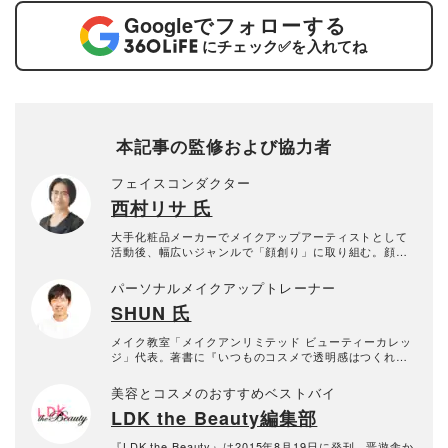
Google
でフォローする
にチェック
✅
を入れてね
本記事の監修および協力者
フェイスコンダクター
西村リサ 氏
大手化粧品メーカーでメイクアップアーティストとして
活動後、幅広いジャンルで「顔創り」に取り組む。顔を
起点とした”善い美容習慣の定着”を目指す「face conduc
tor」というジャンルを開拓。「自分のキレイは自分で創
パーソナルメイクアップトレーナー
る」をモットーに誰もが自分の専属メイクアップアーテ
SHUN 氏
ィストになれると信じ、教育や地域活動に邁進中。
メイク教室「メイクアンリミテッド ビューティーカレッ
ジ」代表。著書に『いつものコスメで透明感はつくれ
る』がある。
美容とコスメのおすすめベストバイ
LDK the Beauty編集部
『LDK the Beauty』は2015年8月19日に発刊、晋遊舎か