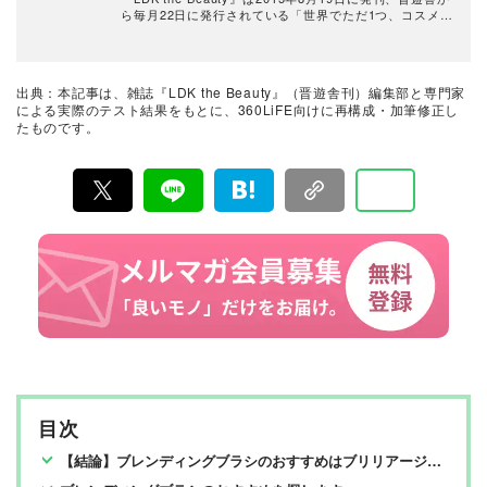
ら毎月22日に発行されている「世界でただ1つ、コスメを
本音で評価する雑誌」および、美容情報のおすすめメデ
ィアです。コスメやスキンケア製品を多角的に検証し、
その実力を忖度なしで評価しています。『LDK the Beau
ty』の展開は雑誌にとどまらず、Instagramなど様々なメ
出典：本記事は、雑誌『LDK the Beauty』（晋遊舎刊）編集部と専門家
ディアで情報を発信中。姉妹誌であるテストする女性誌
による実際のテスト結果をもとに、360LiFE向けに再構成・加筆修正し
『LDK』と同様、メーカーに忖度する事なく、編集部と
たものです。
専門家、そして社内検証機関が実際に使ってテストし
て、消費者におすすめな美容情報をお届け。約15名の編
集体制で日々の検証・記事制作を行っています。
目次
【結論】ブレンディングブラシのおすすめはブリリアージュ【LDKが検証】