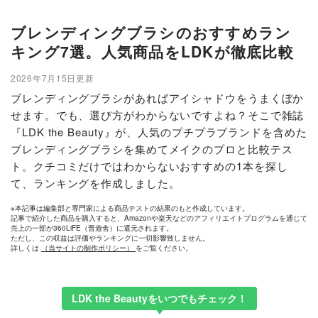
ブレンディングブラシのおすすめラン
キング7選。人気商品をLDKが徹底比較
2026年7月15日更新
ブレンディングブラシがあればアイシャドウをうまくぼか
せます。でも、選び方がわからないですよね？そこで雑誌
『LDK the Beauty』が、人気のプチプラブランドを含めた
ブレンディングブラシを集めてメイクのプロと比較テス
ト。クチコミだけではわからないおすすめの1本を探し
て、ランキングを作成しました。
※本記事は編集部と専門家による商品テストの結果のもと作成しています。
記事で紹介した商品を購入すると、Amazonや楽天などのアフィリエイトプログラムを通じて
売上の一部が360LiFE（晋遊舎）に還元されます。
ただし、この収益は評価やランキングに一切影響致しません。
詳しくは
（当サイトの制作ポリシー）
をご覧ください。
LDK the Beautyをいつでもチェック！