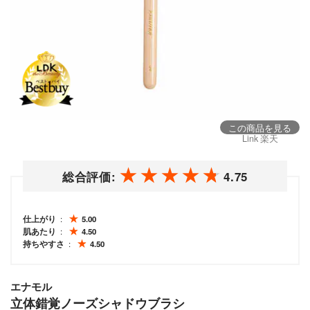
この商品を見る
Link 楽天
総合評価:
4.75
仕上がり
5.00
肌あたり
4.50
持ちやすさ
4.50
エナモル
立体錯覚ノーズシャドウブラシ