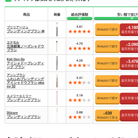
商品
画像
総合評価順
安い順で並び
4.81
4,180
ブリリアージュ
¥
Amazonで探す
ブレンディングブラシ M
楽天市場で
エナモル
4.75
2,090
¥
立体錯覚ノーズシャドウ
Amazonで探す
楽天市場で
ブラシ
Koh Gen Do
4.25
3,476
¥
アイシャドーブレンディ
Amazonで探す
楽天市場で
ング ブラシ
アンシブラシ
3.31
ふわふわブレンディング
Amazonで探す
楽天市場で
アイシャドウブラシ ebo
ny 32
3.19
エメリーエミリー
Amazonで探す
楽天市場で
ブレンディングブラシ
2.88
639
DUcare
¥
楽天市場で
ブレンディングブラシ
Amazonで見る