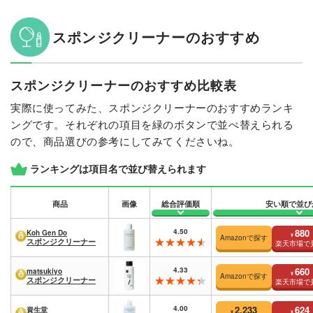
スポンジクリーナーのおすすめ
スポンジクリーナーのおすすめ比較表
実際に使ってみた、スポンジクリーナーのおすすめランキ
ングです。それぞれの項目を緑のボタンで並べ替えられる
ので、商品選びの参考にしてみてくださいね。
ランキングは項目名で並び替えられます
商品
画像
総合評価順
安い順で並び
4.50
880
Koh Gen Do
¥
Amazonで探す
スポンジクリーナー
楽天市場で
4.33
660
matsukiyo
¥
Amazonで探す
スポンジクリーナー
楽天市場で
4.00
2,233
624
資生堂
¥
¥