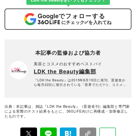
Google
でフォローする
にチェック
✅
を入れてね
本記事の監修および協力者
美容とコスメのおすすめベストバイ
LDK the Beauty編集部
『LDK the Beauty』は2015年8月19日に発刊、晋遊舎か
ら毎月22日に発行されている「世界でただ1つ、コスメを
本音で評価する雑誌」および、美容情報のおすすめメデ
ィアです。コスメやスキンケア製品を多角的に検証し、
その実力を忖度なしで評価しています。『LDK the Beau
ty』の展開は雑誌にとどまらず、Instagramなど様々なメ
出典：本記事は、雑誌『LDK the Beauty』（晋遊舎刊）編集部と専門家
ディアで情報を発信中。姉妹誌であるテストする女性誌
による実際のテスト結果をもとに、360LiFE向けに再構成・加筆修正し
『LDK』と同様、メーカーに忖度する事なく、編集部と
たものです。
専門家、そして社内検証機関が実際に使ってテストし
て、消費者におすすめな美容情報をお届け。約15名の編
集体制で日々の検証・記事制作を行っています。