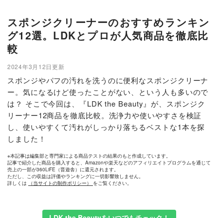
スポンジクリーナーのおすすめランキン
グ12選。LDKとプロが人気商品を徹底比
較
2024年3月12日更新
スポンジやパフの汚れを洗うのに便利なスポンジクリーナ
ー。気になるけど使ったことがない、という人も多いので
は？ そこで今回は、『LDK the Beauty』が、スポンジク
リーナー12商品を徹底比較。洗浄力や使いやすさを検証
し、使いやすくて汚れがしっかり落ちるベストな1本を探
しました！
※本記事は編集部と専門家による商品テストの結果のもと作成しています。
記事で紹介した商品を購入すると、Amazonや楽天などのアフィリエイトプログラムを通じて
売上の一部が360LiFE（晋遊舎）に還元されます。
ただし、この収益は評価やランキングに一切影響致しません。
詳しくは
（当サイトの制作ポリシー）
をご覧ください。
LDK the Beautyをいつでもチェック！