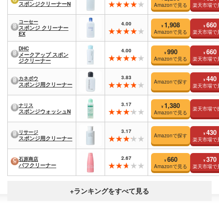
スポンジクリーナーN
Amazonで見る
楽天市場で
コーセー
4.00
1,908
660
¥
¥
スポンジ クリーナー
Amazonで見る
楽天市場で
EX
DHC
4.00
990
660
¥
¥
メークアップ スポン
Amazonで見る
楽天市場で
ジクリーナー
3.83
440
カネボウ
¥
Amazonで探す
スポンジ用クリーナー
楽天市場で
3.17
1,380
ナリス
¥
楽天市場で
スポンジウォッシュN
Amazonで見る
3.17
430
リサージ
¥
Amazonで探す
スポンジ用クリーナー
楽天市場で
2.67
660
370
石原商店
¥
¥
パフクリーナー
Amazonで見る
楽天市場で