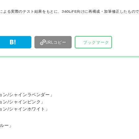
アで情報を発信中。姉妹誌であるテストする女性
『LDK』と同様、メーカーに忖度する事なく、編
門家による実際のテスト結果をもとに、360LiFE向けに再構成・加筆修正したもの
門家、そして社内検証機関が実際に使ってテスト
費者におすすめな美容情報をお届け。約15名の編
で日々の検証・記事制作を行っています。
URLコピー
ブックマーク
？
ョン/シャインラベンダー」
ョン/シャインピンク」
ョン/シャインホワイト」
ブルー」