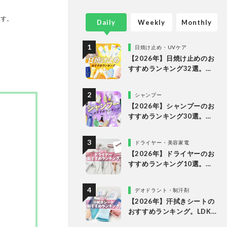
誌
集部と専
です。
Daily
Weekly
Monthly
して、消
集体制
日焼け止め・UVケア
【2026年】日焼け止めのお
すすめランキング32選。
LDKがドラッグストアで買
えるプチプラやデパコスな
シャンプー
どの人気商品を徹底比較
【2026年】シャンプーのお
すすめランキング30選。ド
ラッグストアの人気商品な
どをLDKが徹底比較
ドライヤー・美容家電
【2026年】ドライヤーのお
すすめランキング10選。速
乾を叶える人気製品をLDK
が徹底比較
デオドラント・制汗剤
【2026年】汗拭きシートの
おすすめランキング。LDK
が女性向けの人気商品を徹