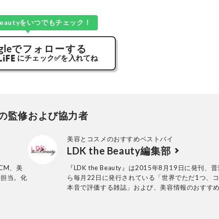
e Beautyをいつでもチェック！
gle
でフォローする
にチェック
✅
を入れてね
の監修および協力者
美容とコスメのおすすめベストバイ
LDK the Beauty編集部
CM、美
『LDK the Beauty』は2015年8月19日に発刊、
を担当。化
ら毎月22日に発行されている「世界でただ1つ、
本音で評価する雑誌」および、美容情報のおすす
アです。コスメやスキンケア製品を多角的に検証
実力を忖度なしで評価しています。『LDK the Bea
の展開は雑誌にとどまらず、Instagramなど様々