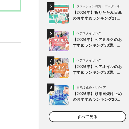
底比較
ファッション雑貨・バッグ・傘
【2026年】折りたたみ日傘
のおすすめランキング21
選。人気商品を実際に使っ
て比較
ヘアスタイリング
【2026年】ヘアミルクのお
すすめランキング30選。
LDKがドラッグストアなど
で買える人気商品を比較
ヘアスタイリング
【2026年】ヘアオイルのお
すすめランキング30選。ド
ラッグストアなどで買える
市販の人気商品を徹底比較
日焼け止め・UVケア
【2026年】顔用日焼け止め
のおすすめランキング20
選。LDKが肌にやさしく焼
けない理想の1本を探してプ
すべて見る
ロと比較