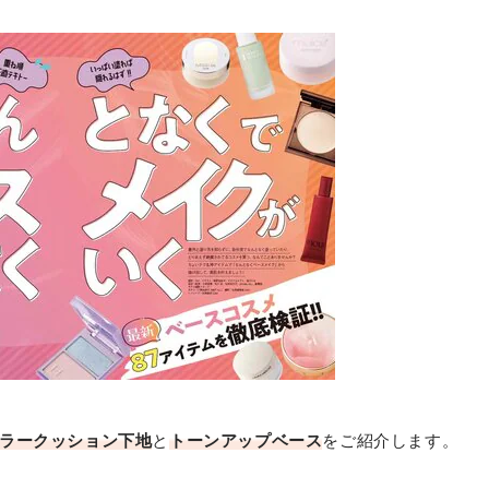
ウォンジョンヨ
トーンアップ フィルター クッション/
シャインラベンダー
最安価格:
3,500
〜
¥
ラークッション下地
と
トーンアップベース
をご紹介します。