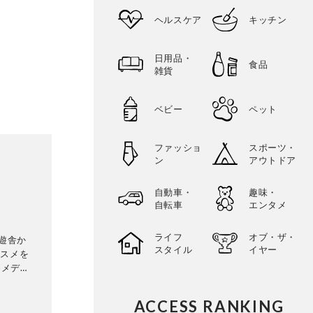
ヘルスケア
キッチン
日用品・
食品
雑貨
ベビー
ペット
ファッショ
スポーツ・
ン
アウトドア
自動車・
趣味・
自転車
エンタメ
ライフ
オブ・ザ・
晋遊舎か
スタイル
イヤー
コスメを
めメディ
し、その
uty』
ACCESS RANKING
なメディ