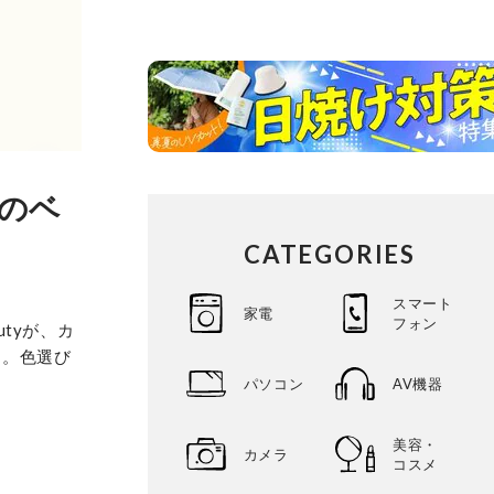
気のベ
CATEGORIES
スマート
家電
フォン
tyが、カ
た。色選び
パソコン
AV機器
美容・
カメラ
コスメ