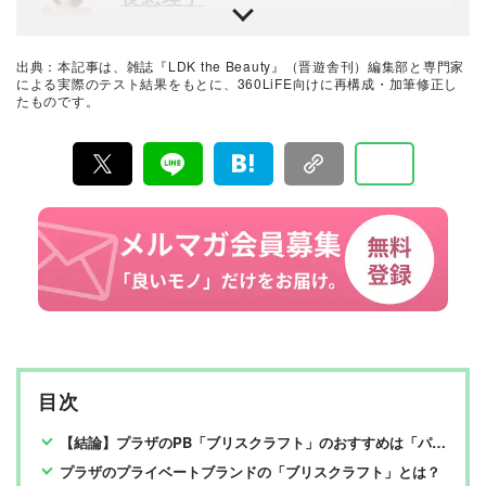
eek、V&A ”Kimono cat walk " 、Pompidou「A Shaded
View on Fashion Film」、Hollywood「WOLVERINE:SA
テストする女性誌「LDK」の編集長を経て現職。現在は
MURAI」etc..
美容・コスメを中心に担当。
出典：本記事は、雑誌『LDK the Beauty』（晋遊舎刊）編集部と専門家
美容とコスメのおすすめベストバイ
による実際のテスト結果をもとに、360LiFE向けに再構成・加筆修正し
たものです。
LDK the Beauty編集部
『LDK the Beauty』は2015年8月19日に発刊、晋遊舎か
ら毎月22日に発行されている「世界でただ1つ、コスメを
本音で評価する雑誌」および、美容情報のおすすめメデ
ィアです。コスメやスキンケア製品を多角的に検証し、
その実力を忖度なしで評価しています。『LDK the Beau
ty』の展開は雑誌にとどまらず、Instagramなど様々なメ
ディアで情報を発信中。姉妹誌であるテストする女性誌
『LDK』と同様、メーカーに忖度する事なく、編集部と
専門家、そして社内検証機関が実際に使ってテストし
て、消費者におすすめな美容情報をお届け。約15名の編
集体制で日々の検証・記事制作を行っています。
目次
【結論】プラザのPB「ブリスクラフト」のおすすめは「パウダリー・リキッド両用立体パフ 」と「エッジブラシ」【LDKが検証】
プラザのプライベートブランドの「ブリスクラフト」とは？