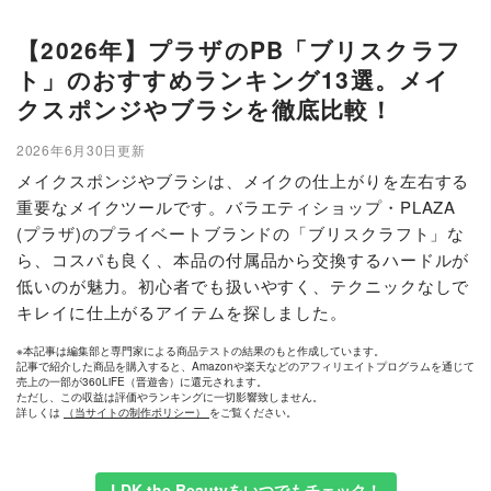
【2026年】プラザのPB「ブリスクラフ
ト」のおすすめランキング13選。メイ
クスポンジやブラシを徹底比較！
2026年6月30日更新
メイクスポンジやブラシは、メイクの仕上がりを左右する
重要なメイクツールです。バラエティショップ・PLAZA
(プラザ)のプライベートブランドの「ブリスクラフト」な
ら、コスパも良く、本品の付属品から交換するハードルが
低いのが魅力。初心者でも扱いやすく、テクニックなしで
キレイに仕上がるアイテムを探しました。
※本記事は編集部と専門家による商品テストの結果のもと作成しています。
記事で紹介した商品を購入すると、Amazonや楽天などのアフィリエイトプログラムを通じて
売上の一部が360LiFE（晋遊舎）に還元されます。
ただし、この収益は評価やランキングに一切影響致しません。
詳しくは
（当サイトの制作ポリシー）
をご覧ください。
LDK the Beautyをいつでもチェック！