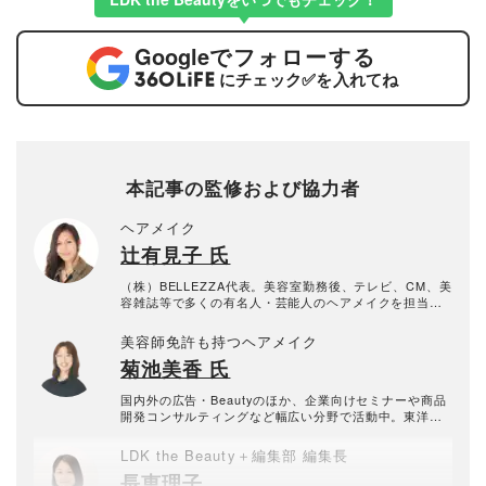
Google
でフォローする
にチェック
✅
を入れてね
本記事の監修および協力者
ヘアメイク
辻有見子 氏
（株）BELLEZZA代表。美容室勤務後、テレビ、CM、美
容雑誌等で多くの有名人・芸能人のヘアメイクを担当。
化粧品の成分講習活動も実施している。
美容師免許も持つヘアメイク
菊池美香 氏
国内外の広告・Beautyのほか、企業向けセミナーや商品
開発コンサルティングなど幅広い分野で活動中。東洋医
学にも精通し、「内側からの美」の本質を捉えたヘアメ
イクに定評のあるアーティスト。2021年、パーソナルメ
LDK the Beauty＋編集部 編集長
イクレッスンの為のメイクサロン【recipe⓪レシピゼ
長恵理子
ロ】を代々木上原にOPEN。 【経歴】 Paris Fashion w