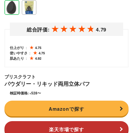
総合評価:
4.79
仕上がり
4.75
使いやすさ
4.75
肌あたり
4.92
ブリスクラフト
パウダリー・リキッド両用立体パフ
検証時価格:
528
〜
¥
Amazonで探す
楽天市場で探す