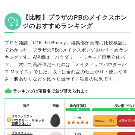
【比較】プラザのPBのメイクスポン
ジのおすすめランキング
プロと雑誌『LDK the Beauty』編集部が実際に比較検証し
てわかった、プラザのPBのメイクスポンジのおすすめラン
キングです。A評価は「パウダリー・リキッド両用立体パ
フ」、次いで高評価だったのは「メイクアップパウダーパ
フ Mサイズ」でした。以下は全商品の仕上がり・使いやす
さ・肌あたりなどを比べた当サイト独自の結果です。
ランキングは項目名で並び替えられます
商品
画像
総合評価順
安い順で並び
ブリスクラフト
4.79
パウダリー・リキッド
Amazonで探す
楽天市場で
両用立体パフ
ブリスクラフト
4.63