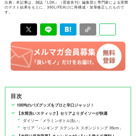
出典：本記事は、雑誌『LDK』（晋遊舎刊）編集部と専門家による実際
て見つけた「本当に良いもの」と「お役立ち情報」を厳
のテスト結果をもとに、360LiFE向けに再構成・加筆修正したもので
選してあなたにお届け。編集長・高橋咲彩を中心に、11
す。
名以上の編集体制で日々の検証・記事制作を行っていま
す。
目次
100均のバズグッズをプロと辛口ジャッジ！
【水筒洗いスティック】セリアよりダイソーが快適
ダイソー「メラミンボトル洗い」
セリア「ハンギング ステンレス スポンジトング 35cm」
【水切り保存容器】キャンドゥがいろいろ使えて便利！