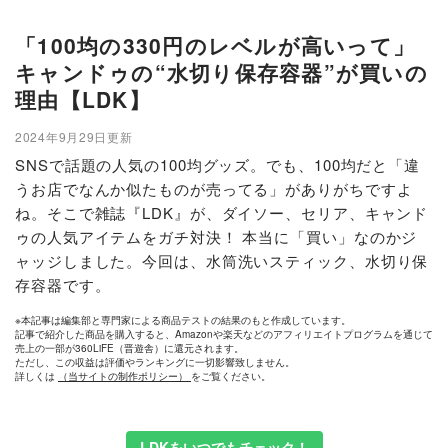
「100均の330円のレベルが高いって」
キャンドゥの“水切り保存容器”が買いの
理由【LDK】
2024年9月29日更新
SNSで話題の人気の100均グッズ。でも、100均だと「違
うお店でなんか似たものが売ってる」がありがちですよ
ね。そこで雑誌『LDK』が、ダイソー、セリア、キャンド
ゥの人気アイテムをガチ対決！ 本当に「買い」なのかジ
ャッジしました。今回は、水筒洗いスティック、水切り保
存容器です。
※本記事は編集部と専門家による商品テストの結果のもと作成しています。
記事で紹介した商品を購入すると、Amazonや楽天などのアフィリエイトプログラムを通じて
売上の一部が360LiFE（晋遊舎）に還元されます。
ただし、この収益は評価やランキングに一切影響致しません。
詳しくは
（当サイトの制作ポリシー）
をご覧ください。
LDKをいつでもチェック！