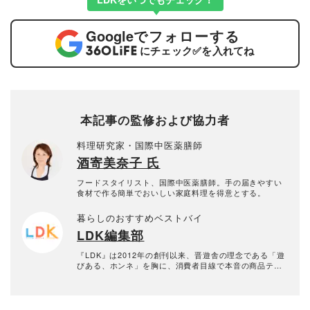
Google
でフォローする
にチェック
✅
を入れてね
本記事の監修および協力者
料理研究家・国際中医薬膳師
酒寄美奈子 氏
フードスタイリスト、国際中医薬膳師。手の届きやすい
食材で作る簡単でおいしい家庭料理を得意とする。
暮らしのおすすめベストバイ
LDK編集部
『LDK』は2012年の創刊以来、晋遊舎の理念である「遊
びある、ホンネ」を胸に、消費者目線で本音の商品テス
トを貫いてきた、女性誌とWEBメディアです。毎月28日
発行の雑誌とWebサイトで、掃除用品から収納インテリ
ア、食品まで、あらゆるジャンルの商品を徹底的に検
証。編集部と専門家、そして社内検証機関が実際に使っ