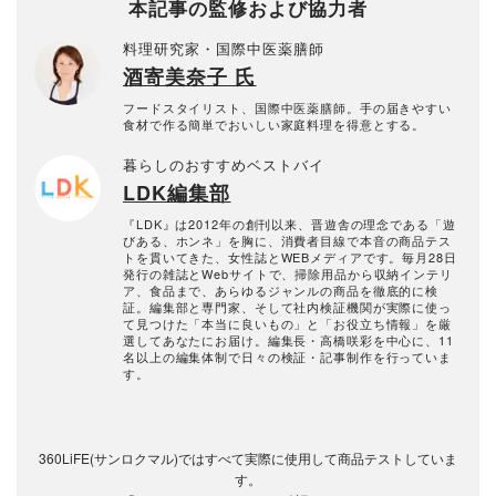
本記事の監修および協力者
料理研究家・国際中医薬膳師
酒寄美奈子 氏
フードスタイリスト、国際中医薬膳師。手の届きやすい
食材で作る簡単でおいしい家庭料理を得意とする。
暮らしのおすすめベストバイ
LDK編集部
『LDK』は2012年の創刊以来、晋遊舎の理念である「遊
びある、ホンネ」を胸に、消費者目線で本音の商品テス
トを貫いてきた、女性誌とWEBメディアです。毎月28日
発行の雑誌とWebサイトで、掃除用品から収納インテリ
ア、食品まで、あらゆるジャンルの商品を徹底的に検
証。編集部と専門家、そして社内検証機関が実際に使っ
て見つけた「本当に良いもの」と「お役立ち情報」を厳
選してあなたにお届け。編集長・高橋咲彩を中心に、11
名以上の編集体制で日々の検証・記事制作を行っていま
す。
360LiFE(サンロクマル)ではすべて実際に使用して商品テストしていま
す。