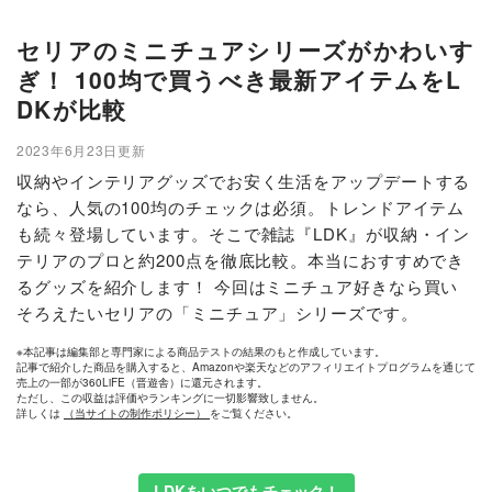
セリアのミニチュアシリーズがかわいす
ぎ！ 100均で買うべき最新アイテムをL
DKが比較
2023年6月23日更新
収納やインテリアグッズでお安く生活をアップデートする
なら、人気の100均のチェックは必須。トレンドアイテム
も続々登場しています。そこで雑誌『LDK』が収納・イン
テリアのプロと約200点を徹底比較。本当におすすめでき
るグッズを紹介します！ 今回はミニチュア好きなら買い
そろえたいセリアの「ミニチュア」シリーズです。
※本記事は編集部と専門家による商品テストの結果のもと作成しています。
記事で紹介した商品を購入すると、Amazonや楽天などのアフィリエイトプログラムを通じて
売上の一部が360LiFE（晋遊舎）に還元されます。
ただし、この収益は評価やランキングに一切影響致しません。
詳しくは
（当サイトの制作ポリシー）
をご覧ください。
LDKをいつでもチェック！