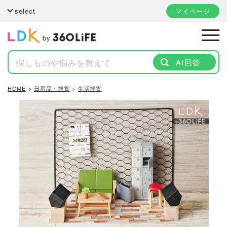
select
マイページ
by
AI回答
HOME
日用品・雑貨
生活雑貨