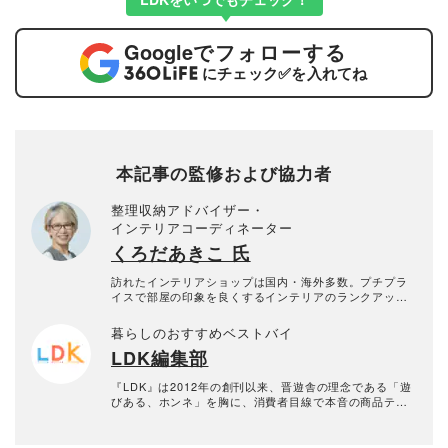
Google
でフォローする
にチェック
✅
を入れてね
本記事の監修および協力者
整理収納アドバイザー・
インテリアコーディネーター
くろだあきこ 氏
訪れたインテリアショップは国内・海外多数。プチプラ
イスで部屋の印象を良くするインテリアのランクアップ
や、片付けやすいリビングの作り方など、片付けやすさ
と美しい部屋作りのコツを専門家の立場から提案。プチ
暮らしのおすすめベストバイ
プラコーディネートのほか、ホテルライクなスタイリン
LDK編集部
グを得意とし、雑誌・Webでのスタイリングは多数。
『LDK』は2012年の創刊以来、晋遊舎の理念である「遊
びある、ホンネ」を胸に、消費者目線で本音の商品テス
トを貫いてきた、女性誌とWEBメディアです。毎月28日
発行の雑誌とWebサイトで、掃除用品から収納インテリ
ア、食品まで、あらゆるジャンルの商品を徹底的に検