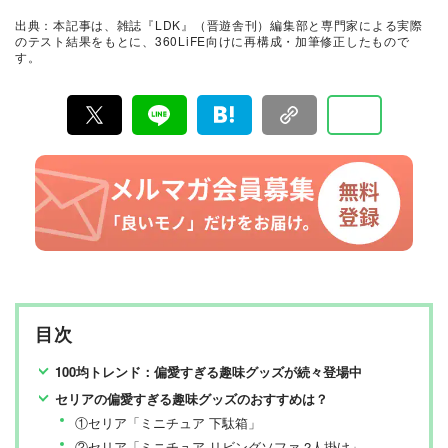
証。編集部と専門家、そして社内検証機関が実際に使っ
出典：本記事は、雑誌『LDK』（晋遊舎刊）編集部と専門家による実際
て見つけた「本当に良いもの」と「お役立ち情報」を厳
のテスト結果をもとに、360LiFE向けに再構成・加筆修正したもので
選してあなたにお届け。編集長・高橋咲彩を中心に、11
す。
名以上の編集体制で日々の検証・記事制作を行っていま
す。
目次
100均トレンド：偏愛すぎる趣味グッズが続々登場中
セリアの偏愛すぎる趣味グッズのおすすめは？
①セリア「ミニチュア 下駄箱」
②セリア「ミニチュア リビングソファ 2人掛け」