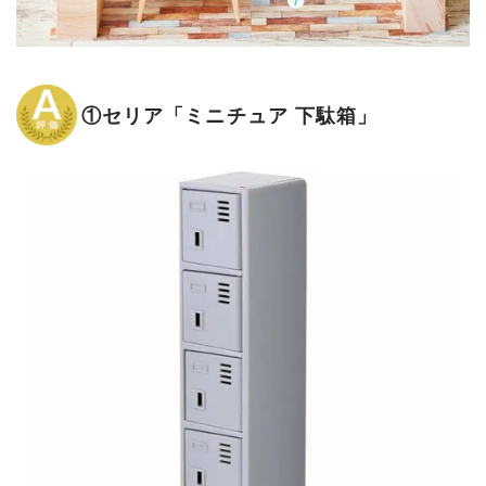
①セリア「ミニチュア 下駄箱」