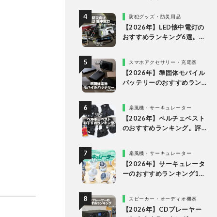
グ。10万円以下の人気製品
を比較
防犯グッズ・防災用品
【2026年】LED懐中電灯の
おすすめランキング6選。防
災に役立つ乾電池式を徹底
比較
スマホアクセサリー・充電器
【2026年】準固体モバイル
バッテリーのおすすめラン
キング6選。安全で発火リス
クが低い製品を比較
扇風機・サーキュレーター
【2026年】ペルチェベスト
のおすすめランキング。評
判のアイテムを徹底比較
扇風機・サーキュレーター
【2026年】サーキュレータ
ーのおすすめランキング10
選。人気製品の風や静音
性、使い勝手を徹底比較
スピーカー・オーディオ機器
【2026年】CDプレーヤー