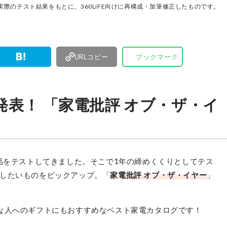
をありのま
際のテスト結果をもとに、360LiFE向けに再構成・加筆修正したものです。
集長・阿
検証・記
URLコピー
ブックマーク
発表！ 「家電批評 オブ・ザ・イ
製品をテストしてきました。そこで1年の締めくくりとしてテス
したいものをピックアップ。「
家電批評 オブ・ザ・イヤー
」
な人へのギフトにもおすすめなベスト家電カタログです！