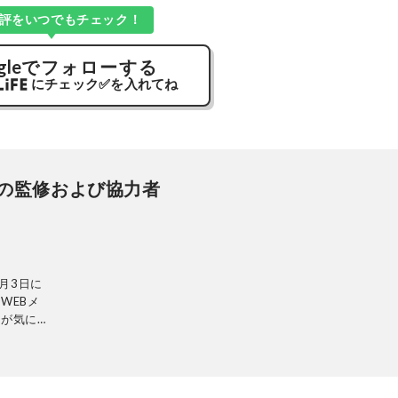
評をいつでもチェック！
gle
でフォローする
にチェック
✅
を入れてね
の監修および協力者
月3日に
WEBメ
ーが気にな
検証機関と
レビから数
内検証機関
れることな