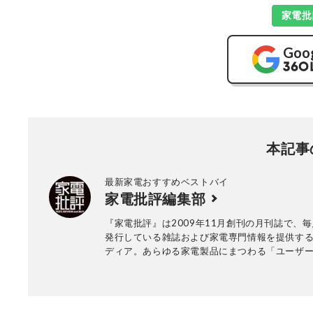
家電批
Goo
本記事
最新家電おすすめベストバイ
家電批評編集部
『家電批評』は2009年11月創刊の月刊誌で、毎
発行している雑誌および家電専門情報を提供する
ディア。あらゆる家電製品にまつわる「ユーザ
っていること」を深く掘り下げ、専門家や自社
協力して徹底的にテスト・評価する。高額なテ
百円の乾電池まで、編集部と専門家、そして社
が実機テストを行い、価格やブランドに惑わさ