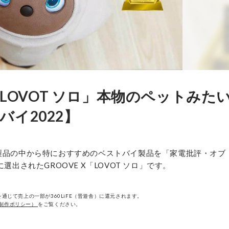
「LOVOT ソロ」本物のペットみた
イ2022】
全製品の中から特におすすめのベストバイ製品を「家電批評・オブ
出されたGROOVE X「LOVOT ソロ」です。
通じて売上の一部が360LiFE（晋遊舎）に還元されます。
制作ポリシー）
をご覧ください。