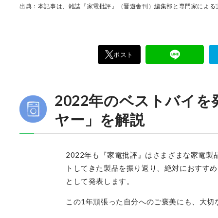
く製品の本質的な性能を見極め、その良し悪し
出典：本記事は、雑誌『家電批評』（晋遊舎刊）編集部と専門家による実
ま、雑誌およびWEBコンテンツとして発信。編
部淳平を中心に、11名以上の編集体制で日々の
事制作を行っています。
ポスト
2022年のベストバイを
ヤー」を解説
2022年も『家電批評』はさまざまな家電
トしてきた製品を振り返り、絶対におすすめ
として発表します。
この1年頑張った自分へのご褒美にも、大切