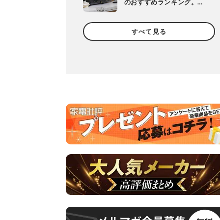
のおすすめランキング。
Bluetooth対応・スピーカ
ー内蔵の高音質モデルを徹
すべて見る
底検証