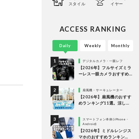
スタイル
イヤー
ACCESS RANKING
Daily
Weekly
Monthly
デジタルカメラ・一眼レフ
【2026年】フルサイズミラ
ーレス一眼カメラおすすめ
ランキング。最強３機種の
使い勝手や画質を徹底比較
扇風機・サーキュレーター
【2026年】扇風機のおすす
めランキング11選。涼しい
＆静かでDCモーターの人気
製品を徹底比較
スマートフォン本体(iPhone・
Android)
【2026年】ミドルレンジス
マホのおすすめランキン