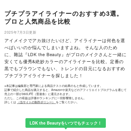
プチプラアイライナーのおすすめ3選。
プロと人気商品を比較
2025年7月3日更新
アイメイクでアカ抜けたいけど、アイライナーは何色を選
べばいいのか悩んでしまいますよね。 そんな人のため
に、雜誌『LDK the Beauty』がプロのメイクさんと一緒に
安くても優秀&絶妙カラーのアイライナーを比較。定番の
黒でもブラウンでもない、トレンドの目元になるおすすめ
プチプラアイライナーを探しました！
※本記事は編集部と専門家による商品テストの結果のもと作成しています。
記事で紹介した商品を購入すると、Amazonや楽天などのアフィリエイトプログラムを通じて
売上の一部が360LiFE（晋遊舎）に還元されます。
ただし、この収益は評価やランキングに一切影響致しません。
詳しくは
（当サイトの制作ポリシー）
をご覧ください。
LDK the Beautyをいつでもチェック！