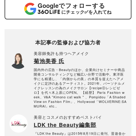
Google
でフォローする
にチェック
✅
を入れてね
本記事の監修および協力者
美容師免許も持つヘアメイク
菊池美香 氏
国内外の広告・Beautyのほか、企業向けセミナーや商品
開発コンサルティングなど幅広い分野で活動中。東洋医
学にも精通し、「内側からの美」の本質を捉えたヘアメ
イクに定評のあるアーティスト。2021年、パーソナルメ
イクレッスンの為のメイクサロン【recipe⓪レシピゼ
ロ】を代々木上原にOPEN。 【経歴】 Paris Fashion w
eek、V&A ”Kimono cat walk " 、Pompidou「A Shaded
View on Fashion Film」、Hollywood「WOLVERINE:SA
MURAI」etc..
美容とコスメのおすすめベストバイ
LDK the Beauty編集部
『LDK the Beauty』は2015年8月19日に発刊、晋遊舎か