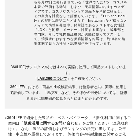
ら毎月22日に発行されている「世界でただ1つ、コスメを
本音で評価する雑誌」および、美容情報のおすすめメデ
ィアです。コスメやスキンケア製品を多角的に検証し、
その実力を忖度なしで評価しています。『LDK the Beau
ty』の展開は雑誌にとどまらず、Instagramなど様々なメ
ディアで情報を発信中。姉妹誌であるテストする女性誌
『LDK』と同様、メーカーに忖度する事なく、編集部と
専門家、そして社内検証機関が実際に使ってテストし
て、消費者におすすめな美容情報をお届け。約15名の編
集体制で日々の検証・記事制作を行っています。
360LiFE(サンロクマル)ではすべて実際に使用して商品テストしていま
す。
「
LAB.360について
」をご確認ください。
360LiFEにおける「商品の比較検証結果」は監修者と共に実際に使用し
て評価しています。「選び方」など、そのほかの部分については、監修
者または編集部の知見をもとにまとめたものです。
※360LiFEで紹介した製品の「ベストバイマーク」の販促利用に関するご
案内は「
販促活用に関するお問い合わせ
」をご覧ください（企業様向
け）。 なお、製品の評価およびランキングの決定に際しては、公平
性・中立性を重視しております。 評価内容や掲載順位に関するご依