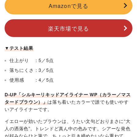
Amazonで見る
楽天市場で見る
▼テスト結果
仕上がり ：5／5点
落ちにくさ：3／5点
使用感 ：4／5点
D-UP「シルキーリキッドアイライナー WP（カラー／マス
タードブラウン）」
は落ち着いたカラーで誰でも使いやす
いアイライナーです。
イエローが効いたブラウンは、うたい文句どおりまさに“大
人の洒落色”。トレンドど真ん中の色みです。シアーな発色
が好みならひと筆で、ちょっと引き締めたいなら重ねて、