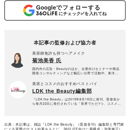
Google
でフォローする
にチェック
✅
を入れてね
本記事の監修および協力者
美容師免許も持つヘアメイク
菊池美香 氏
国内外の広告・Beautyのほか、企業向けセミナーや商品
開発コンサルティングなど幅広い分野で活動中。東洋医
学にも精通し、「内側からの美」の本質を捉えたヘアメ
イクに定評のあるアーティスト。2021年、パーソナルメ
美容とコスメのおすすめベストバイ
イクレッスンの為のメイクサロン【recipe⓪レシピゼ
LDK the Beauty編集部
ロ】を代々木上原にOPEN。 【経歴】 Paris Fashion w
eek、V&A ”Kimono cat walk " 、Pompidou「A Shaded
View on Fashion Film」、Hollywood「WOLVERINE:SA
『LDK the Beauty』は2015年8月19日に発刊、晋遊舎か
MURAI」etc..
ら毎月22日に発行されている「世界でただ1つ、コスメを
本音で評価する雑誌」および、美容情報のおすすめメデ
ィアです。コスメやスキンケア製品を多角的に検証し、
その実力を忖度なしで評価しています。『LDK the Beau
ty』の展開は雑誌にとどまらず、Instagramなど様々なメ
出典：本記事は、雑誌『LDK the Beauty』（晋遊舎刊）編集部と専門家
ディアで情報を発信中。姉妹誌であるテストする女性誌
による実際のテスト結果をもとに、360LiFE向けに再構成・加筆修正し
『LDK』と同様、メーカーに忖度する事なく、編集部と