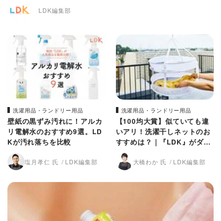
LDK編集部
洗濯用品・ランドリー用品
洗濯用品・ランドリー用品
壁紙の黒ずみ汚れに！アルカ
【100均大賞】似ていても違
リ電解水のおすすめ9選。LD
いアリ！洗濯干しネットのお
Kが汚れ落ちを比較
すすめは？｜『LDK』がダイ
ソーやキャンドゥを比較
塩月孝仁 氏
LDK編集部
大橋わか 氏
LDK編集部