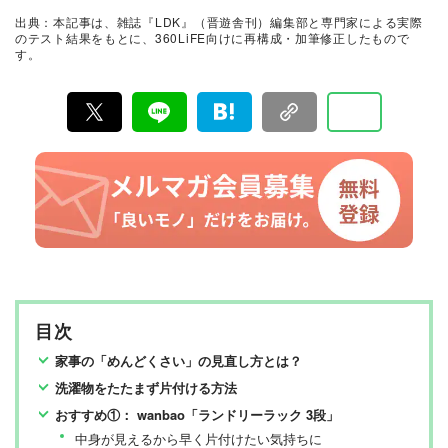
証。編集部と専門家、そして社内検証機関が実際に使っ
出典：本記事は、雑誌『LDK』（晋遊舎刊）編集部と専門家による実際
て見つけた「本当に良いもの」と「お役立ち情報」を厳
のテスト結果をもとに、360LiFE向けに再構成・加筆修正したもので
選してあなたにお届け。編集長・高橋咲彩を中心に、11
す。
名以上の編集体制で日々の検証・記事制作を行っていま
す。
目次
家事の「めんどくさい」の見直し方とは？
洗濯物をたたまず片付ける方法
おすすめ①： wanbao「ランドリーラック 3段」
中身が見えるから早く片付けたい気持ちに