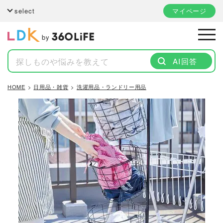
select
マイページ
by
AI回答
HOME
日用品・雑貨
洗濯用品・ランドリー用品