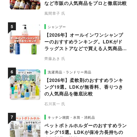
など市販の人気商品をプロと徹底比較
風間章子 氏
シャンプー
【2026年】オールインワンシャンプ
ーのおすすめランキング。LDKがド
ラッグストアなどで買える人気商品を
プロと比較
齊藤あき 氏
洗濯用品・ランドリー用品
【2026年】柔軟剤のおすすめランキ
ング19選。LDKが無香料、香りつき
の人気商品を徹底比較
石川英一 氏
キッチン雑貨・水筒・消耗品
ペットボトルホルダーのおすすめラン
キング15選。LDKが保冷力長持ちの