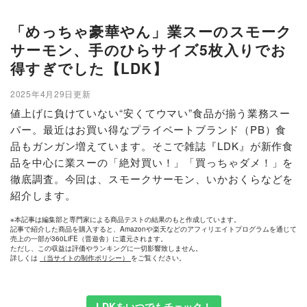
「めっちゃ豪華やん」業スーのスモーク
サーモン、手のひらサイズ5枚入りでお
得すぎでした【LDK】
2025年4月29日更新
値上げに負けていない“安くてウマい”食品が揃う業務スー
パー。最近はお買い得なプライベートブランド（PB）食
品もガンガン増えています。そこで雑誌『LDK』が新作食
品を中心に業スーの「絶対買い！」「買っちゃダメ！」を
徹底調査。今回は、スモークサーモン、いかおくらなどを
紹介します。
※本記事は編集部と専門家による商品テストの結果のもと作成しています。
記事で紹介した商品を購入すると、Amazonや楽天などのアフィリエイトプログラムを通じて
売上の一部が360LiFE（晋遊舎）に還元されます。
ただし、この収益は評価やランキングに一切影響致しません。
詳しくは
（当サイトの制作ポリシー）
をご覧ください。
LDKをいつでもチェック！