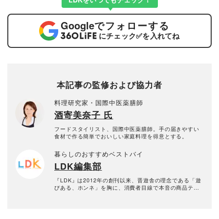
Google
でフォローする
にチェック
✅
を入れてね
本記事の監修および協力者
料理研究家・国際中医薬膳師
酒寄美奈子 氏
フードスタイリスト、国際中医薬膳師。手の届きやすい
食材で作る簡単でおいしい家庭料理を得意とする。
暮らしのおすすめベストバイ
LDK編集部
『LDK』は2012年の創刊以来、晋遊舎の理念である「遊
びある、ホンネ」を胸に、消費者目線で本音の商品テス
トを貫いてきた、女性誌とWEBメディアです。毎月28日
発行の雑誌とWebサイトで、掃除用品から収納インテリ
ア、食品まで、あらゆるジャンルの商品を徹底的に検
証。編集部と専門家、そして社内検証機関が実際に使っ