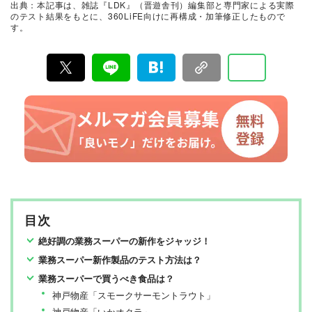
出典：本記事は、雑誌『LDK』（晋遊舎刊）編集部と専門家による実際
て見つけた「本当に良いもの」と「お役立ち情報」を厳
のテスト結果をもとに、360LiFE向けに再構成・加筆修正したもので
選してあなたにお届け。編集長・高橋咲彩を中心に、11
す。
名以上の編集体制で日々の検証・記事制作を行っていま
す。
目次
絶好調の業務スーパーの新作をジャッジ！
業務スーパー新作製品のテスト方法は？
業務スーパーで買うべき食品は？
神戸物産「スモークサーモントラウト」
神戸物産「いかオクラ」