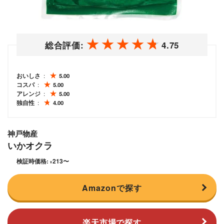
総合評価:
4.75
おいしさ
5.00
コスパ
5.00
アレンジ
5.00
独自性
4.00
神戸物産
いかオクラ
検証時価格:
213
〜
¥
Amazonで探す
楽天市場で探す