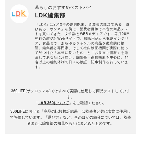
暮らしのおすすめベストバイ
LDK編集部
『LDK』は2012年の創刊以来、晋遊舎の理念である「遊
びある、ホンネ」を胸に、消費者目線で本音の商品テス
トを貫いてきた、女性誌とWEBメディアです。毎月28日
発行の雑誌とWebサイトで、掃除用品から収納インテリ
ア、食品まで、あらゆるジャンルの商品を徹底的に検
証。編集部と専門家、そして社内検証機関が実際に使っ
て見つけた「本当に良いもの」と「お役立ち情報」を厳
選してあなたにお届け。編集長・高橋咲彩を中心に、11
名以上の編集体制で日々の検証・記事制作を行っていま
す。
360LiFE(サンロクマル)ではすべて実際に使用して商品テストしていま
す。
「
LAB.360について
」をご確認ください。
360LiFEにおける「商品の比較検証結果」は監修者と共に実際に使用し
て評価しています。「選び方」など、そのほかの部分については、監修
者または編集部の知見をもとにまとめたものです。