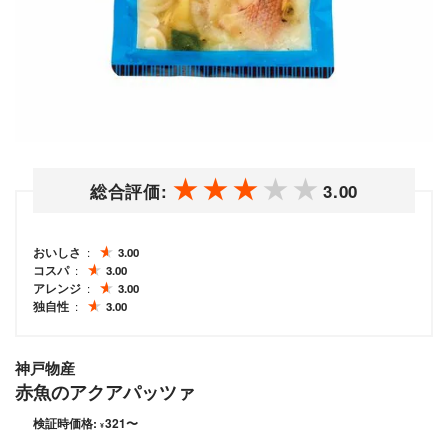
総合評価:
3.00
おいしさ
3.00
コスパ
3.00
アレンジ
3.00
独自性
3.00
神戸物産
赤魚のアクアパッツァ
検証時価格:
321
〜
¥