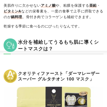
美肌作りに欠かせない
アミノ酸
や、粘膜を保護する
亜鉛
・
ビタミンA
などの栄養素を、一度の食事で上手に摂取できる
のが
鍋料理
。骨付き肉でコラーゲンも補給できます。
乾燥する季節に食べるのにぴったりなんです。
水分を補給してうるもち肌に導くシ
ートマスクは？
クオリティファースト「ダーマレーザー
スーパー グルタチオン 100 マスク」