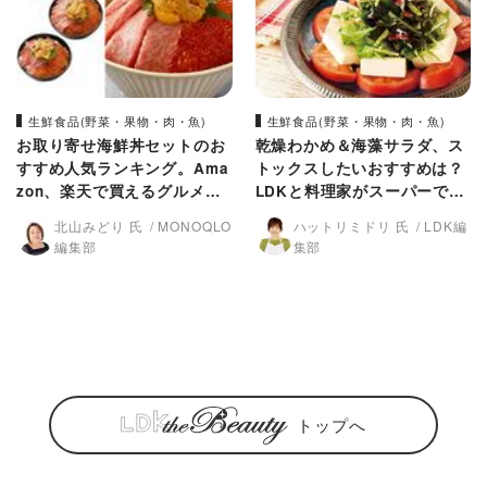
生鮮食品(野菜・果物・肉・魚)
生鮮食品(野菜・果物・肉・魚)
お取り寄せ海鮮丼セットのお
乾燥わかめ＆海藻サラダ、ス
すすめ人気ランキング。Ama
トックスしたいおすすめは？
zon、楽天で買えるグルメN
LDKと料理家がスーパーで買
O.1は？
える人気商品を比較
北山みどり 氏
MONOQLO
ハットリミドリ 氏
LDK編
編集部
集部
トップへ