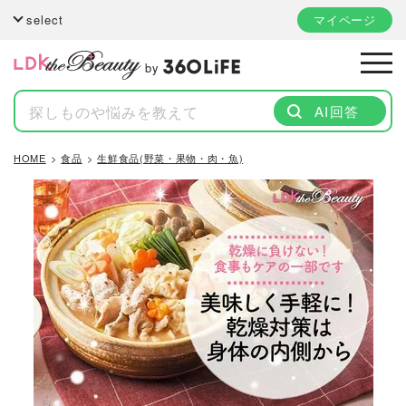
select
マイページ
by
AI回答
HOME
食品
生鮮食品(野菜・果物・肉・魚)