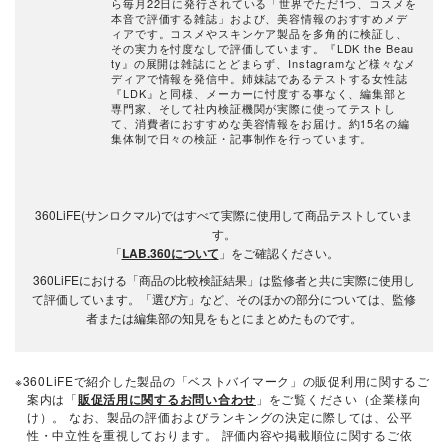
ら毎月22日に発行されている「世界でただ1つ、コスメを
本音で評価する雑誌」および、美容情報のおすすめメデ
ィアです。コスメやスキンケア製品を多角的に検証し、
その実力を忖度なしで評価しています。『LDK the Beau
ty』の展開は雑誌にとどまらず、Instagramなど様々なメ
ディアで情報を発信中。姉妹誌であるテストする女性誌
『LDK』と同様、メーカーに忖度する事なく、編集部と
専門家、そして社内検証機関が実際に使ってテストし
て、消費者におすすめな美容情報をお届け。約15名の編
集体制で日々の検証・記事制作を行っています。
360LiFE(サンロクマル)ではすべて実際に使用して商品テストしていま
す。
「
LAB.360について
」をご確認ください。
360LiFEにおける「商品の比較検証結果」は監修者と共に実際に使用し
て評価しています。「選び方」など、そのほかの部分については、監修
者または編集部の知見をもとにまとめたものです。
※360LiFEで紹介した製品の「ベストバイマーク」の販促利用に関するご
案内は「
販促活用に関するお問い合わせ
」をご覧ください（企業様向
け）。 なお、製品の評価およびランキングの決定に際しては、公平
性・中立性を重視しております。 評価内容や掲載順位に関するご依