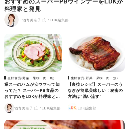
おすすめのスーパーPBウインナーをLDKが
料理家と発見
酒寄美奈子 氏
LDK編集部
生鮮食品(野菜・果物・肉・魚)
生鮮食品(野菜・果物・肉・魚)
業スーのハムが安ウマって知
【裏技レシピ】スーパーのう
ってた？ スーパーPB食品の
なぎが簡単美味しい！秘密の
おすすめをLDKが料理家と比
方法は“洗い流す”
較
酒寄美奈子 氏
LDK編集部
LDK編集部