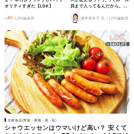
オリティすぎた【LDK】
貝まで入ってるんだから。
【LDK】
LDK編集部
酒寄美奈子 氏
LDK編集部
生鮮食品(野菜・果物・肉・魚)
シャウエッセンはウマいけど高い？ 安くて