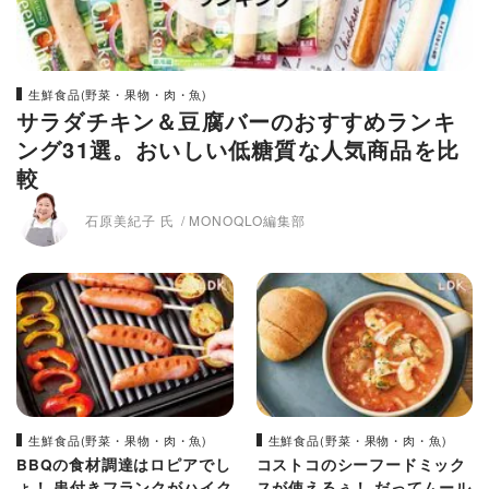
生鮮食品(野菜・果物・肉・魚)
サラダチキン＆豆腐バーのおすすめランキ
ング31選。おいしい低糖質な人気商品を比
較
石原美紀子 氏
MONOQLO編集部
生鮮食品(野菜・果物・肉・魚)
生鮮食品(野菜・果物・肉・魚)
BBQの食材調達はロピアでし
コストコのシーフードミック
ょ！ 串付きフランクがハイク
スが使えるぅ！ だってムール