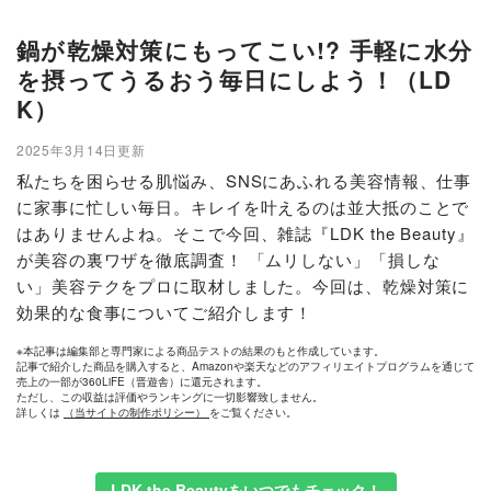
鍋が乾燥対策にもってこい!? 手軽に水分
を摂ってうるおう毎日にしよう！（LD
K）
2025年3月14日更新
私たちを困らせる肌悩み、SNSにあふれる美容情報、仕事
に家事に忙しい毎日。キレイを叶えるのは並大抵のことで
はありませんよね。そこで今回、雑誌『LDK the Beauty』
が美容の裏ワザを徹底調査！ 「ムリしない」「損しな
い」美容テクをプロに取材しました。今回は、乾燥対策に
効果的な食事についてご紹介します！
※本記事は編集部と専門家による商品テストの結果のもと作成しています。
記事で紹介した商品を購入すると、Amazonや楽天などのアフィリエイトプログラムを通じて
売上の一部が360LiFE（晋遊舎）に還元されます。
ただし、この収益は評価やランキングに一切影響致しません。
詳しくは
（当サイトの制作ポリシー）
をご覧ください。
LDK the Beautyをいつでもチェック！