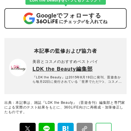
Google
でフォローする
にチェック
✅
を入れてね
本記事の監修および協力者
美容とコスメのおすすめベストバイ
LDK the Beauty編集部
『LDK the Beauty』は2015年8月19日に発刊、晋遊舎か
ら毎月22日に発行されている「世界でただ1つ、コスメを
本音で評価する雑誌」および、美容情報のおすすめメデ
ィアです。コスメやスキンケア製品を多角的に検証し、
その実力を忖度なしで評価しています。『LDK the Beau
ty』の展開は雑誌にとどまらず、Instagramなど様々なメ
出典：本記事は、雑誌『LDK the Beauty』（晋遊舎刊）編集部と専門家
ディアで情報を発信中。姉妹誌であるテストする女性誌
による実際のテスト結果をもとに、360LiFE向けに再構成・加筆修正し
『LDK』と同様、メーカーに忖度する事なく、編集部と
たものです。
専門家、そして社内検証機関が実際に使ってテストし
て、消費者におすすめな美容情報をお届け。約15名の編
集体制で日々の検証・記事制作を行っています。