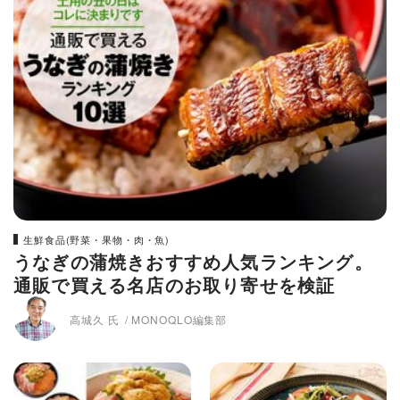
生鮮食品(野菜・果物・肉・魚)
うなぎの蒲焼きおすすめ人気ランキング。
通販で買える名店のお取り寄せを検証
高城久 氏
MONOQLO編集部