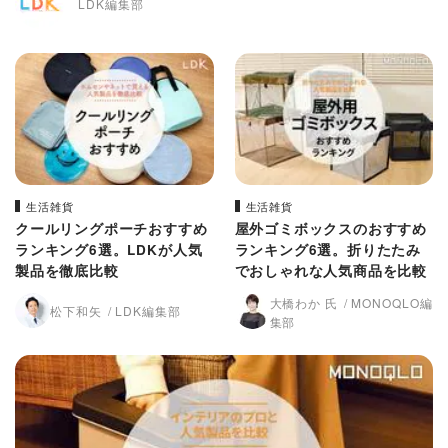
LDK編集部
生活雑貨
生活雑貨
クールリングポーチおすすめ
屋外ゴミボックスのおすすめ
ランキング6選。LDKが人気
ランキング6選。折りたたみ
製品を徹底比較
でおしゃれな人気商品を比較
大橋わか 氏
MONOQLO編
松下和矢
LDK編集部
集部