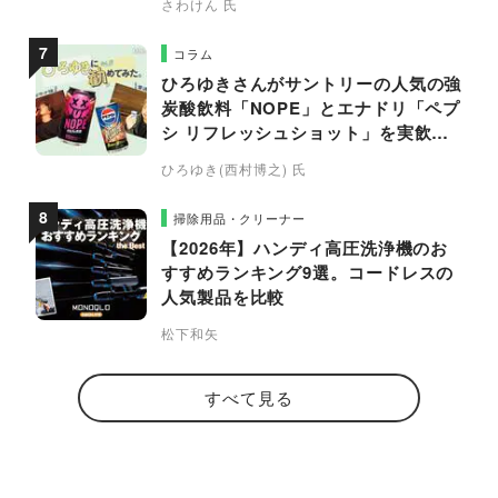
さわけん 氏
コラム
ひろゆきさんがサントリーの人気の強
炭酸飲料「NOPE」とエナドリ「ペプ
シ リフレッシュショット」を実飲し
て食レポ！
ひろゆき(西村博之) 氏
掃除用品・クリーナー
【2026年】ハンディ高圧洗浄機のお
すすめランキング9選。コードレスの
人気製品を比較
松下和矢
すべて見る