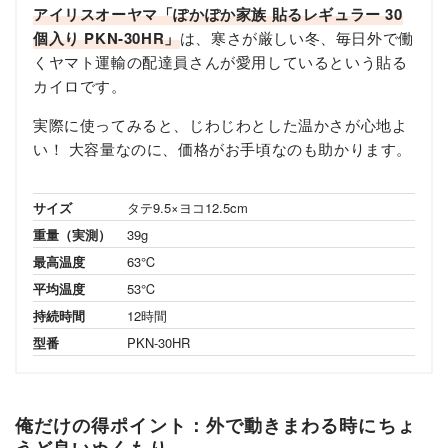
アイリスオーヤマ「ぽかぽか家族 貼るレギュラー 30
個入り PKN-30HR」
は、寒さが厳しい冬、毎日外で働
くヤマト運輸の配達員さんが愛用しているという貼る
カイロです。
実際に使ってみると、じわじわとした温かさが心地よ
い！ 大容量なのに、価格がお手頃なのも助かります。
サイズ
タテ9.5×ヨコ12.5cm
重量（実測）
39g
最高温度
63℃
平均温度
53℃
持続時間
12時間
型番
PKN-30HR
俺だけの得ポイント：外で動きまわる時にちょ
うど良いぬくもり