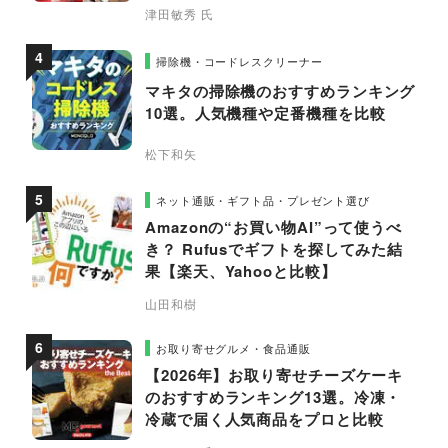
津田敏秀 氏
掃除機・コードレスクリーナー
マキタの掃除機のおすすめランキング
10選。人気機種や定番機種を比較
松下和矢
ネット通販・ギフト品・プレゼント選び
Amazonの“お買い物AI”って使うべ
き？ Rufusでギフトを探してみた結
果【楽天、Yahooと比較】
山田和樹
お取り寄せグルメ・食品通販
【2026年】お取り寄せチーズケーキ
のおすすめランキング13選。冷凍・
冷蔵で届く人気商品をプロと比較