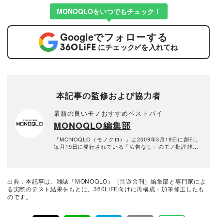
MONOQLOをいつでもチェック！
Google
でフォローする
にチェック
✅
を入れてね
本記事の監修および協力者
最新の良いモノおすすめベストバイ
MONOQLO編集部
『MONOQLO（モノクロ）』は2009年3月19日に創刊、
毎月19日に発行されている「広告なし」のモノ批評雑誌
& おすすめ情報メディア。創刊以来、おもに男性向けの
生活用品や家具、ガジェット、食品などを各分野の専門
家にも協力を仰ぎ、編集部と社内の検証機関が実際に比
較・検証・評価してきました。テストで見つけた「本当
出典：本記事は、雑誌『MONOQLO』（晋遊舎刊）編集部と専門家によ
に良いモノ」だけを厳選して紹介。編集長・山田和樹を
る実際のテスト結果をもとに、360LiFE向けに再構成・加筆修正したも
中心に、11名以上の編集体制で日々の検証・記事制作を
のです。
行っています。