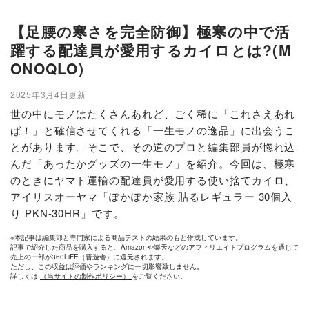
【足腰の寒さを完全防御】極寒の中で活
躍する配達員が愛用するカイロとは?(M
ONOQLO)
2025年3月4日更新
世の中にモノはたくさんあれど、ごく稀に「これさえあれ
ば！」と確信させてくれる「一生モノの逸品」に出会うこ
とがあります。そこで、その道のプロと編集部員が惚れ込
んだ「あったかグッズの一生モノ」を紹介。今回は、極寒
のときにヤマト運輸の配達員が愛用する使い捨てカイロ、
アイリスオーヤマ「ぽかぽか家族 貼るレギュラー 30個入
り PKN-30HR」です。
※本記事は編集部と専門家による商品テストの結果のもと作成しています。
記事で紹介した商品を購入すると、Amazonや楽天などのアフィリエイトプログラムを通じて
売上の一部が360LiFE（晋遊舎）に還元されます。
ただし、この収益は評価やランキングに一切影響致しません。
詳しくは
（当サイトの制作ポリシー）
をご覧ください。