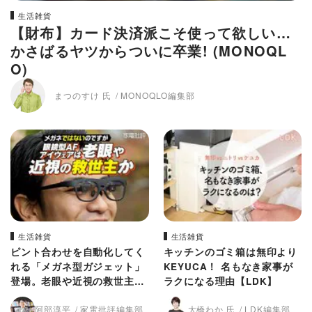
生活雑貨
【財布】カード決済派こそ使って欲しい…
かさばるヤツからついに卒業! (MONOQL
O)
まつのすけ 氏
MONOQLO編集部
生活雑貨
生活雑貨
ピント合わせを自動化してく
キッチンのゴミ箱は無印より
れる「メガネ型ガジェット」
KEYUCA！ 名もなき家事が
登場。老眼や近視の救世主か
ラクになる理由【LDK】
になりうる？ (家電批評)
阿部淳平
家電批評編集部
大橋わか 氏
LDK編集部