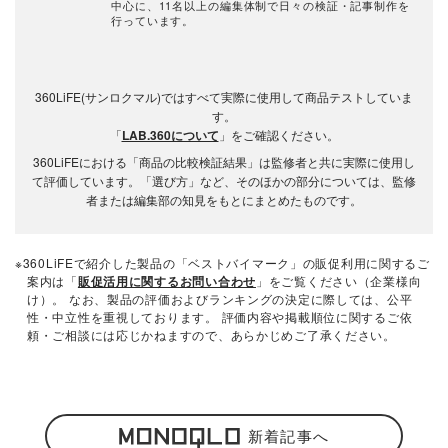
中心に、11名以上の編集体制で日々の検証・記事制作を
行っています。
360LiFE(サンロクマル)ではすべて実際に使用して商品テストしていま
す。
「
LAB.360について
」をご確認ください。
360LiFEにおける「商品の比較検証結果」は監修者と共に実際に使用し
て評価しています。「選び方」など、そのほかの部分については、監修
者または編集部の知見をもとにまとめたものです。
※360LiFEで紹介した製品の「ベストバイマーク」の販促利用に関するご
案内は「
販促活用に関するお問い合わせ
」をご覧ください（企業様向
け）。 なお、製品の評価およびランキングの決定に際しては、公平
性・中立性を重視しております。 評価内容や掲載順位に関するご依
頼・ご相談には応じかねますので、あらかじめご了承ください。
新着記事へ