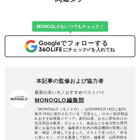
MONOQLOをいつでもチェック！
Google
でフォローする
にチェック
✅
を入れてね
本記事の監修および協力者
最新の良いモノおすすめベストバイ
MONOQLO編集部
『MONOQLO（モノクロ）』は2009年3月19日に創刊、
毎月19日に発行されている「広告なし」のモノ批評雑誌
& おすすめ情報メディア。創刊以来、おもに男性向けの
生活用品や家具、ガジェット、食品などを各分野の専門
家にも協力を仰ぎ、編集部と社内の検証機関が実際に比
較・検証・評価してきました。テストで見つけた「本当
に良いモノ」だけを厳選して紹介。編集長・山田和樹を