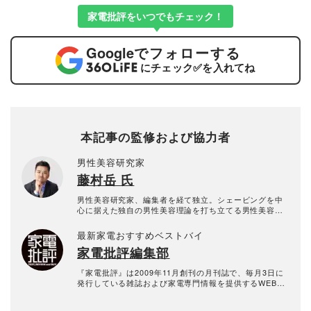
家電批評をいつでもチェック！
Google
でフォローする
にチェック
✅
を入れてね
本記事の監修および協力者
男性美容研究家
藤村岳 氏
男性美容研究家、編集者を経て独立。シェービングを中
心に据えた独自の男性美容理論を打ち立てる男性美容の
パイオニア。All Aboutでメンズコスメガイド、シェービ
ングガイドを務める。メンズ美容のコンサルタント、コ
最新家電おすすめベストバイ
スメプロデューサーとしても活躍し、メンズコスメ開発
家電批評編集部
やプロデュースも行う。 国内外のスパやエステにも詳し
く、リラクゼーションやトリートメントにも精通。最近
は、シニア世代の男性美容や男性更年期について発信も
『家電批評』は2009年11月創刊の月刊誌で、毎月3日に
している。 2021年よりDMMオンラインサロンにて、 を
発行している雑誌および家電専門情報を提供するWEBメ
スタートさせた。テレビ、ラジオ、ウェブなど各種メデ
ディア。あらゆる家電製品にまつわる「ユーザーが気に
ィアへの出演、 雑誌やウェブメディアへの執筆並びに講
なっていること」を深く掘り下げ、専門家や自社検証機