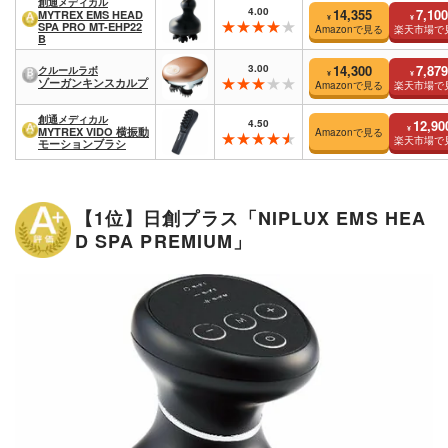
創通メディカル
4.00
14,355
7,100
MYTREX EMS HEAD
¥
¥
SPA PRO MT-EHP22
Amazonで見る
楽天市場で
B
3.00
14,300
7,879
クルールラボ
¥
¥
ゾーガンキンスカルプ
Amazonで見る
楽天市場で
創通メディカル
4.50
12,90
¥
MYTREX VIDO 横振動
Amazonで見る
楽天市場で
モーションブラシ
【1位】日創プラス「NIPLUX EMS HEA
D SPA PREMIUM」