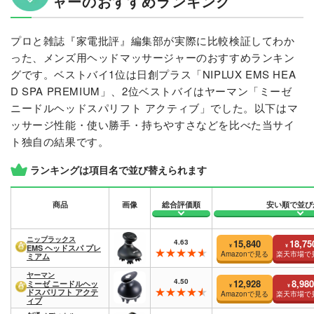
ャーのおすすめランキング
プロと雑誌『家電批評』編集部が実際に比較検証してわか
った、メンズ用ヘッドマッサージャーのおすすめランキン
グです。ベストバイ1位は日創プラス「NIPLUX EMS HEA
D SPA PREMIUM」、2位ベストバイはヤーマン「ミーゼ
ニードルヘッドスパリフト アクティブ」でした。以下はマ
ッサージ性能・使い勝手・持ちやすさなどを比べた当サイ
ト独自の結果です。
ランキングは項目名で並び替えられます
商品
画像
総合評価順
安い順で並び
ニップラックス
4.63
15,840
18,75
¥
¥
EMS ヘッドスパ プレ
Amazonで見る
楽天市場で
ミアム
ヤーマン
4.50
12,928
8,980
ミーゼ ニードルヘッ
¥
¥
ドスパリフト アクテ
Amazonで見る
楽天市場で
ィブ