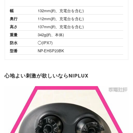
幅
132mm(約、充電台を含む)
奥行
112mm(約、充電台を含む)
高さ
137mm(約、充電台を含む)
重量
342g(約、本体)
防水
◯(IPX7)
型番
NP-EHSP23BK
心地よい刺激が欲しいならNIPLUX