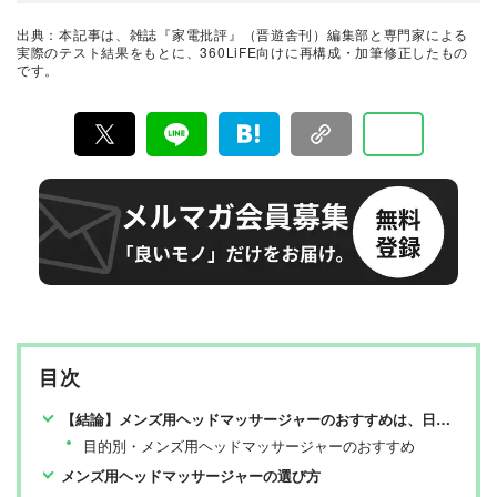
演、インスタライブなども精力的に行う。
関と協力して徹底的にテスト・評価する。高額なテレビ
から数百円の乾電池まで、編集部と専門家、そして社内
出典：本記事は、雑誌『家電批評』（晋遊舎刊）編集部と専門家による
検証機関が実機テストを行い、価格やブランドに惑わさ
実際のテスト結果をもとに、360LiFE向けに再構成・加筆修正したもの
れることなく製品の本質的な性能を見極め、その良し悪
です。
しをありのまま、雑誌およびWEBコンテンツとして発
信。編集長・阿部淳平を中心に、11名以上の編集体制で
日々の検証・記事制作を行っています。
目次
【結論】メンズ用ヘッドマッサージャーのおすすめは、日創プラスとヤーマン【家電批評が検証】
目的別・メンズ用ヘッドマッサージャーのおすすめ
メンズ用ヘッドマッサージャーの選び方