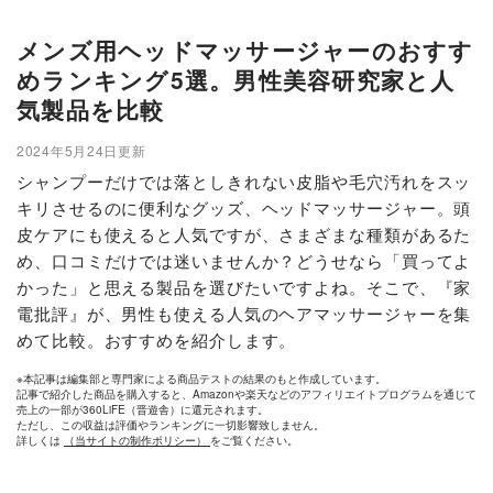
メンズ用ヘッドマッサージャーのおすす
めランキング5選。男性美容研究家と人
気製品を比較
2024年5月24日更新
シャンプーだけでは落としきれない皮脂や毛穴汚れをスッ
キリさせるのに便利なグッズ、ヘッドマッサージャー。頭
皮ケアにも使えると人気ですが、さまざまな種類があるた
め、口コミだけでは迷いませんか？どうせなら「買ってよ
かった」と思える製品を選びたいですよね。そこで、『家
電批評』が、男性も使える人気のヘアマッサージャーを集
めて比較。おすすめを紹介します。
※本記事は編集部と専門家による商品テストの結果のもと作成しています。
記事で紹介した商品を購入すると、Amazonや楽天などのアフィリエイトプログラムを通じて
売上の一部が360LiFE（晋遊舎）に還元されます。
ただし、この収益は評価やランキングに一切影響致しません。
詳しくは
（当サイトの制作ポリシー）
をご覧ください。