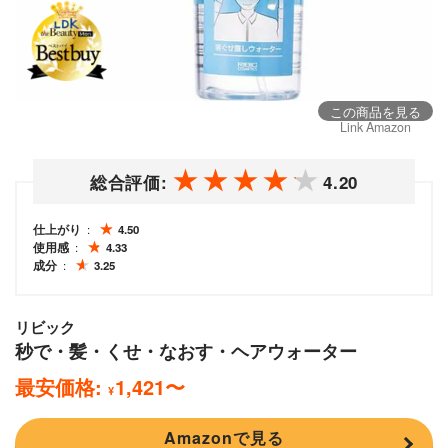
この商品を見る
Link Amazon
総合評価:
4.20
仕上がり
4.50
使用感
4.33
成分
3.25
リビック
秒で・髪・くせ・なおす・ヘアウォーター
最安価格:
1,421
〜
¥
Amazonで見る