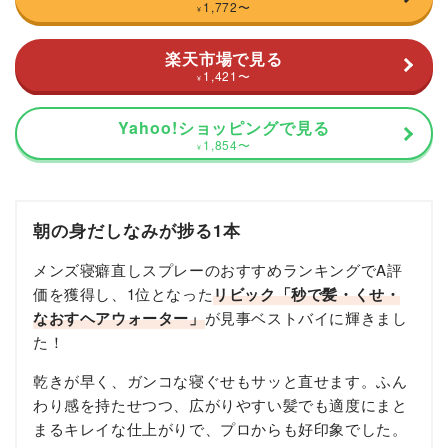
1,772
〜
¥
楽天市場で見る
1,421
〜
¥
Yahoo!ショッピングで見る
1,854
〜
¥
朝の身だしなみが捗る1本
メンズ寝癖直しスプレーのおすすめランキングでA評
価を獲得し、1位となった
リビック「秒で髪・くせ・
なおすヘアウォーター」
が見事ベストバイに輝きまし
た！
乾きが早く、ガンコな寝ぐせもサッと直せます。ふん
わり感を持たせつつ、広がりやすい髪でも適度にまと
まるキレイな仕上がりで、プロからも好印象でした。