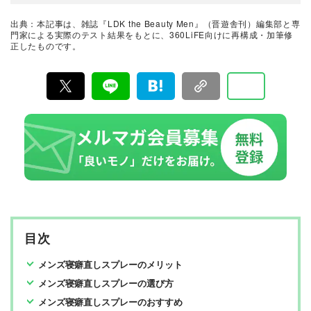
理美容の業界誌出身。担当するメンズコスメの企画の信
頼性を損なわないように、趣味を兼ねたジョギングで老
出典：本記事は、雑誌『LDK the Beauty Men』（晋遊舎刊）編集部と専
いと内臓脂肪と格闘中。週末はどこかしらのサッカース
門家による実際のテスト結果をもとに、360LiFE向けに再構成・加筆修
タジアムに出没。
正したものです。
メンズコスメと美容のおすすめベストバイ
LDK the Beauty Men編集部
2023年に発足した本音で語るメンズ美容誌 & おすすめ情
報メディア。男性向けスキンケア、ヘアケアアイテムな
どのメンズコスメの実力を、編集部と自社検証機関、お
よび専門家とともに実際に比較テストする編集部。編集
長・田中妙子を中心とした新設チームです。
目次
メンズ寝癖直しスプレーのメリット
メンズ寝癖直しスプレーの選び方
メンズ寝癖直しスプレーのおすすめ