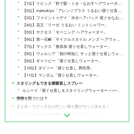
【1位】リビック「秒で髪・くせ・なおすヘアウォーター」
【2位】matsukiyo「アレンジプラス うるおい寝ぐせ直しウォーター」
【3位】ファイントゥデイ「水分ヘアパック 寝ぐせなおしエッセンス」
【4位】花王「リーゼ うるおい ミントシャワー」
【5位】サクセス「モーニング ヘアウォーター」
【6位】第一石鹸「サイクルスタイル メンズ ヘアウォーター」
【7位】マックス「無添加 寝ぐせ直しウォーター」
【8位】ウェルシア「朝の時短に サッと寝ぐせ直しウォーター」
【9位】ギャツビー「寝ぐせ直しウォーター」
【10位】ダイソー「寝ぐせ直し 男性用」
【11位】マンダム「寝ぐせ直しウォーター」
スタリングもできる寝癖直しスプレー
ルシード「寝ぐせ直し＆スタイリングウォーター ハード」
寝癖を防ぐには？
まとめ：リビックなら忙しい朝も髪がサッと決まる！
ヘアウォーターの売れ筋ランキングもチェック！