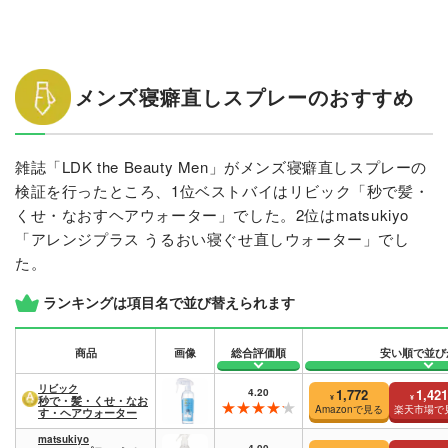
メンズ寝癖直しスプレーのおすすめ
雑誌「LDK the Beauty Men」がメンズ寝癖直しスプレーの
検証を行ったところ、1位ベストバイはリビック「秒で髪・
くせ・なおすヘアウォーター」でした。2位はmatsukiyo
「アレンジプラス うるおい寝ぐせ直しウォーター」でし
た。
ランキングは項目名で並び替えられます
商品
画像
総合評価順
安い順で並び
リビック
4.20
1,772
1,421
¥
¥
秒で・髪・くせ・なお
Amazonで見る
楽天市場で
す・ヘアウォーター
matsukiyo
4.00