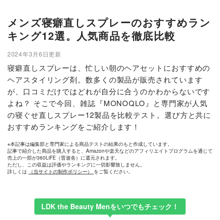
メンズ寝癖直しスプレーのおすすめラン
キング12選。人気商品を徹底比較
2024年3月6日更新
寝癖直しスプレーは、忙しい朝のヘアセットにおすすめの
ヘアスタイリング剤。数多くの製品が販売されています
が、口コミだけではどれが自分に合うのかわからないです
よね？ そこで今回、雑誌『MONOQLO』と専門家が人気
の寝ぐせ直しスプレー12製品を比較テスト。選び方と共に
おすすめランキングをご紹介します！
※本記事は編集部と専門家による商品テストの結果のもと作成しています。
記事で紹介した商品を購入すると、Amazonや楽天などのアフィリエイトプログラムを通じて
売上の一部が360LiFE（晋遊舎）に還元されます。
ただし、この収益は評価やランキングに一切影響致しません。
詳しくは
（当サイトの制作ポリシー）
をご覧ください。
LDK the Beauty Menをいつでもチェック！