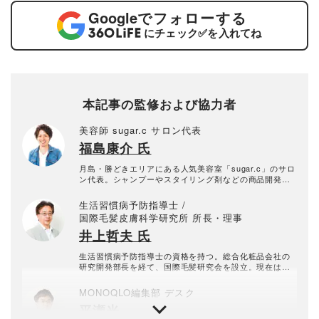
Google
でフォローする
にチェック
✅
を入れてね
本記事の監修および協力者
美容師 sugar.c サロン代表
福島康介 氏
月島・勝どきエリアにある人気美容室「sugar.c」のサロ
ン代表。シャンプーやスタイリング剤などの商品開発に
も多数関わっている。Webメディアや出版など多岐にわ
たり活躍中で、好みやライフスタイルに合わせた髪型提
生活習慣病予防指導士 /
案に定評がある。
国際毛髪皮膚科学研究所 所長・理事
井上哲夫 氏
生活習慣病予防指導士の資格を持つ。総合化粧品会社の
研究開発部長を経て、国際毛髪研究会を設立。現在は一
般社団法人国際毛髪皮膚科学研究所・所長。毛髪に関す
るセミナーをサロンやがん拠点病院などで精力的に行っ
MONOQLO編集部 デスク
ている。
平瀬光