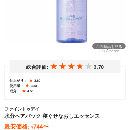
この商品を見る
Link Amazon
総合評価:
3.70
仕上がり
3.60
使用感
3.33
成分
4.50
ファイントゥデイ
水分ヘアパック 寝ぐせなおしエッセンス
最安価格:
744
〜
¥