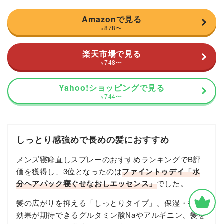
Amazonで見る
878
〜
¥
楽天市場で見る
748
〜
¥
Yahoo!ショッピングで見る
744
〜
¥
しっとり感強めで長めの髪におすすめ
メンズ寝癖直しスプレーのおすすめランキングでB評
価を獲得し、3位となったのは
ファイントゥデイ「水
分ヘアパック寝ぐせなおしエッセンス」
でした。
髪の広がりを抑える「しっとりタイプ」。保湿・補修
効果が期待できるグルタミン酸Naやアルギニン、髪を