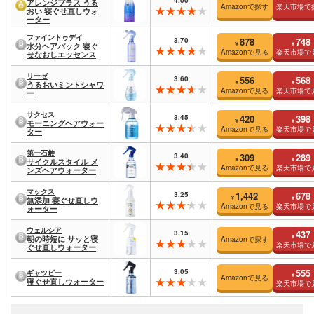
アレンジプラス うる
Amazonで探す
楽天市場で
おい 寝ぐせ直しウォ
ーター
ファイントゥデイ
3.70
878
748
¥
¥
水分ヘアパック 寝ぐ
Amazonで見る
楽天市場で
せなおしエッセンス
リーゼ
3.60
556
568
¥
¥
うるおいミントシャワ
Amazonで見る
楽天市場で
ー
サクセス
3.45
420
398
¥
¥
モーニングヘアウォー
Amazonで見る
楽天市場で
ター
第一石鹸
3.40
309
289
¥
¥
サイクルスタイル メ
Amazonで見る
楽天市場で
ンズヘアウォーター
マックス
3.25
1,442
678
¥
¥
無添加 寝ぐせ直しウ
Amazonで見る
楽天市場で
ォーター
ウェルシア
3.15
437
¥
朝の時短に サッと寝
Amazonで探す
楽天市場で
ぐせ直しウォーター
3.05
555
ギャツビー
¥
Amazonで見る
寝ぐせ直しウォーター
楽天市場で