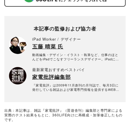
本記事の監修および協力者
iPad Worker / デザイナー
五藤 晴菜 氏
動画編集・デザイン・イラスト・執筆など、仕事のほと
んどをiPadでこなすフリーランスデザイナー。iPadに関
する最新情報をニュースレター 「iPad Workers」や Po
dcast、YouTube、セミナー などで発信している。『は
最新家電おすすめベストバイ
たらくiPad』（インプレス）出版など。
家電批評編集部
『家電批評』は2009年11月創刊の月刊誌で、毎月3日に
発行している雑誌および家電専門情報を提供するWEBメ
ディア。あらゆる家電製品にまつわる「ユーザーが気に
なっていること」を深く掘り下げ、専門家や自社検証機
関と協力して徹底的にテスト・評価する。高額なテレビ
から数百円の乾電池まで、編集部と専門家、そして社内
出典：本記事は、雑誌『家電批評』（晋遊舎刊）編集部と専門家による
検証機関が実機テストを行い、価格やブランドに惑わさ
実際のテスト結果をもとに、360LiFE向けに再構成・加筆修正したもの
れることなく製品の本質的な性能を見極め、その良し悪
です。
しをありのまま、雑誌およびWEBコンテンツとして発
信。編集長・阿部淳平を中心に、11名以上の編集体制で
日々の検証・記事制作を行っています。