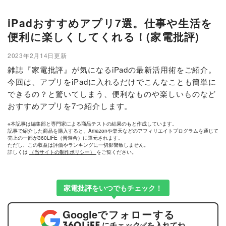
iPadおすすめアプリ7選。仕事や生活を
便利に楽しくしてくれる！(家電批評)
2023年2月14日更新
雑誌『家電批評』が気になるiPadの最新活用術をご紹介。
今回は、アプリをiPadに入れるだけでこんなことも簡単に
できるの？と驚いてしまう、便利なものや楽しいものなど
おすすめアプリを7つ紹介します。
※本記事は編集部と専門家による商品テストの結果のもと作成しています。
記事で紹介した商品を購入すると、Amazonや楽天などのアフィリエイトプログラムを通じて
売上の一部が360LiFE（晋遊舎）に還元されます。
ただし、この収益は評価やランキングに一切影響致しません。
詳しくは
（当サイトの制作ポリシー）
をご覧ください。
家電批評をいつでもチェック！
Google
でフォローする
にチェック
✅
を入れてね