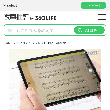
select
マイページ
by
AI回答
HOME
パソコン
タブレット(iPad・Android)