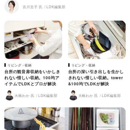
吉川圭子 氏
LDK編集部
リビング・収納
リビング・収納
台所の観音扉収納をいかしき
台所の深い引き出しを生かし
れない惜しい収納。100均ア
きれない惜しい収納。tower
イテムでLDKとプロが解決
&100均でLDKが解決
大橋わか 氏
LDK編集部
大橋わか 氏
LDK編集部