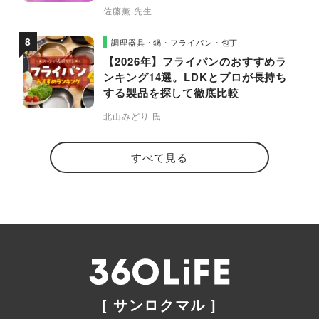
比較
佐藤薫 先生
調理器具・鍋・フライパン・包丁
【2026年】フライパンのおすすめラ
ンキング14選。LDKとプロが長持ち
する製品を探して徹底比較
北山みどり 氏
すべて見る
[ サンロクマル ]