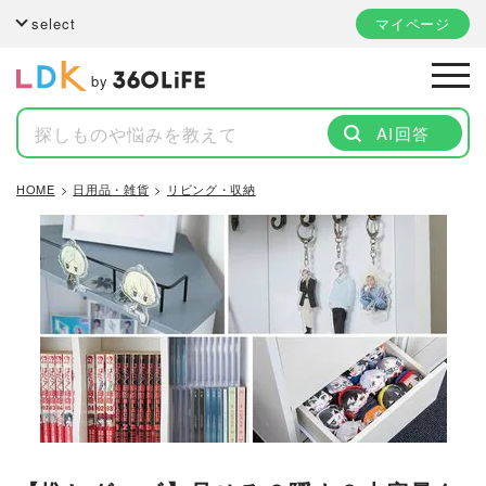
select
マイページ
by
AI回答
HOME
日用品・雑貨
リビング・収納