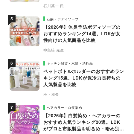
石川英一 氏
石鹸・ボディソープ
【2026年】体臭予防ボディソープの
おすすめランキング14選。LDKが女
性向けの人気商品を比較
神島輪 先生
キッチン雑貨・水筒・消耗品
ペットボトルホルダーのおすすめラン
キング15選。LDKが保冷力長持ちの
人気製品を比較
松下和矢
ヘアカラー・白髪染め
【2026年】白髪染め・ヘアカラーの
おすすめ人気ランキング20選。LDK
がプロと市販製品を明るめ・暗め別に