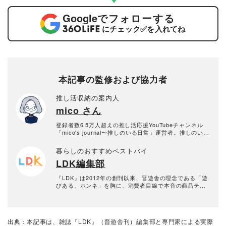
Google
でフォローする
にチェック
✅
を入れてね
本記事の監修および協力者
推し活収納の案内人
mico さん
登録者数6.5万人超えの推し活応援YouTubeチャンネル
「mico's journal〜推しのいる日常」運営者。推しのいる
日常のためのシンプルなグッズ収納や推し活情報を発信
中。
暮らしのおすすめベストバイ
LDK編集部
『LDK』は2012年の創刊以来、晋遊舎の理念である「遊
びある、ホンネ」を胸に、消費者目線で本音の商品テス
トを貫いてきた、女性誌とWEBメディアです。毎月28日
発行の雑誌とWebサイトで、掃除用品から収納インテリ
ア、食品まで、あらゆるジャンルの商品を徹底的に検
証。編集部と専門家、そして社内検証機関が実際に使っ
出典：本記事は、雑誌『LDK』（晋遊舎刊）編集部と専門家による実際
て見つけた「本当に良いもの」と「お役立ち情報」を厳