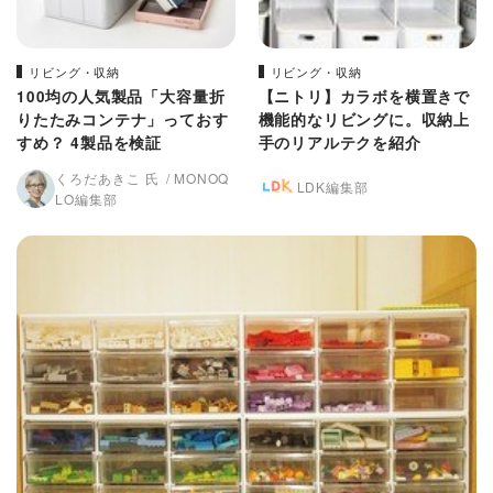
リビング・収納
リビング・収納
100均の人気製品「大容量折
【ニトリ】カラボを横置きで
りたたみコンテナ」っておす
機能的なリビングに。収納上
すめ？ 4製品を検証
手のリアルテクを紹介
くろだあきこ 氏
MONOQ
LDK編集部
LO編集部