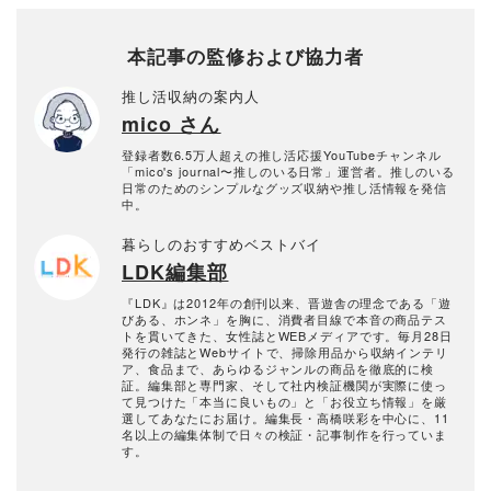
本記事の監修および協力者
推し活収納の案内人
mico さん
登録者数6.5万人超えの推し活応援YouTubeチャンネル
「mico's journal〜推しのいる日常」運営者。推しのいる
日常のためのシンプルなグッズ収納や推し活情報を発信
中。
暮らしのおすすめベストバイ
LDK編集部
『LDK』は2012年の創刊以来、晋遊舎の理念である「遊
びある、ホンネ」を胸に、消費者目線で本音の商品テス
トを貫いてきた、女性誌とWEBメディアです。毎月28日
発行の雑誌とWebサイトで、掃除用品から収納インテリ
ア、食品まで、あらゆるジャンルの商品を徹底的に検
証。編集部と専門家、そして社内検証機関が実際に使っ
て見つけた「本当に良いもの」と「お役立ち情報」を厳
選してあなたにお届け。編集長・高橋咲彩を中心に、11
名以上の編集体制で日々の検証・記事制作を行っていま
す。