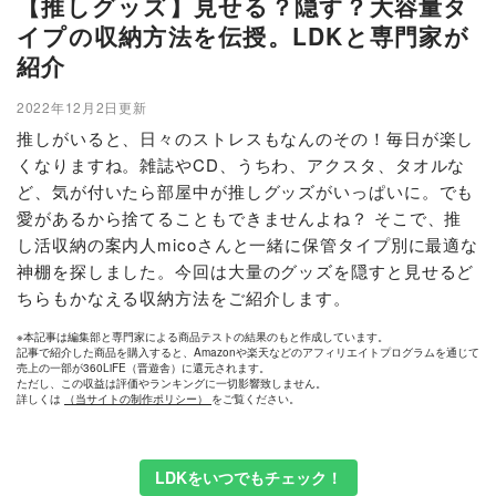
【推しグッズ】見せる？隠す？大容量タ
イプの収納方法を伝授。LDKと専門家が
紹介
2022年12月2日更新
推しがいると、日々のストレスもなんのその！毎日が楽し
くなりますね。雑誌やCD、うちわ、アクスタ、タオルな
ど、気が付いたら部屋中が推しグッズがいっぱいに。でも
愛があるから捨てることもできませんよね？ そこで、推
し活収納の案内人micoさんと一緒に保管タイプ別に最適な
神棚を探しました。今回は大量のグッズを隠すと見せるど
ちらもかなえる収納方法をご紹介します。
※本記事は編集部と専門家による商品テストの結果のもと作成しています。
記事で紹介した商品を購入すると、Amazonや楽天などのアフィリエイトプログラムを通じて
売上の一部が360LiFE（晋遊舎）に還元されます。
ただし、この収益は評価やランキングに一切影響致しません。
詳しくは
（当サイトの制作ポリシー）
をご覧ください。
LDKをいつでもチェック！