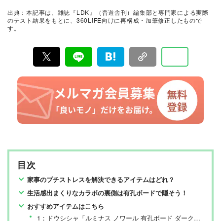
証。編集部と専門家、そして社内検証機関が実際に使っ
出典：本記事は、雑誌『LDK』（晋遊舎刊）編集部と専門家による実際
て見つけた「本当に良いもの」と「お役立ち情報」を厳
のテスト結果をもとに、360LiFE向けに再構成・加筆修正したもので
選してあなたにお届け。編集長・高橋咲彩を中心に、11
す。
名以上の編集体制で日々の検証・記事制作を行っていま
す。
目次
家事のプチストレスを解決できるアイテムはどれ？
生活感出まくりなカラボの裏側は有孔ボードで隠そう！
おすすめアイテムはこちら
1：ドウシシャ「ルミナス ノワール 有孔ボード ダークブラウン」