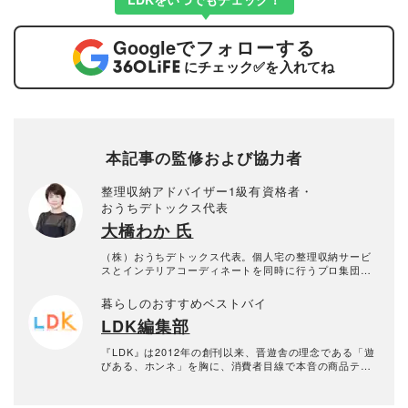
Google
でフォローする
にチェック
✅
を入れてね
本記事の監修および協力者
整理収納アドバイザー1級有資格者・
おうちデトックス代表
大橋わか 氏
（株）おうちデトックス代表。個人宅の整理収納サービ
スとインテリアコーディネートを同時に行うプロ集団。
お片付けスタッフ全員、整理収納アドバイザー1級有資格
者。年間約1000回以上のお片づけに悩む個人宅の整理収
暮らしのおすすめベストバイ
納サービス実績あり。
LDK編集部
『LDK』は2012年の創刊以来、晋遊舎の理念である「遊
びある、ホンネ」を胸に、消費者目線で本音の商品テス
トを貫いてきた、女性誌とWEBメディアです。毎月28日
発行の雑誌とWebサイトで、掃除用品から収納インテリ
ア、食品まで、あらゆるジャンルの商品を徹底的に検