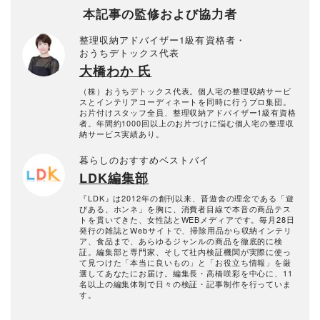
本記事の監修および協力者
整理収納アドバイザー1級有資格者・
おうちデトックス代表
大橋わか 氏
（株）おうちデトックス代表。個人宅の整理収納サービ
スとインテリアコーディネートを同時に行うプロ集団。
お片付けスタッフ全員、整理収納アドバイザー1級有資格
者。年間約1000回以上のお片づけに悩む個人宅の整理収
納サービス実績あり。
暮らしのおすすめベストバイ
LDK編集部
『LDK』は2012年の創刊以来、晋遊舎の理念である「遊
びある、ホンネ」を胸に、消費者目線で本音の商品テス
トを貫いてきた、女性誌とWEBメディアです。毎月28日
発行の雑誌とWebサイトで、掃除用品から収納インテリ
ア、食品まで、あらゆるジャンルの商品を徹底的に検
証。編集部と専門家、そして社内検証機関が実際に使っ
て見つけた「本当に良いもの」と「お役立ち情報」を厳
選してあなたにお届け。編集長・高橋咲彩を中心に、11
名以上の編集体制で日々の検証・記事制作を行っていま
す。