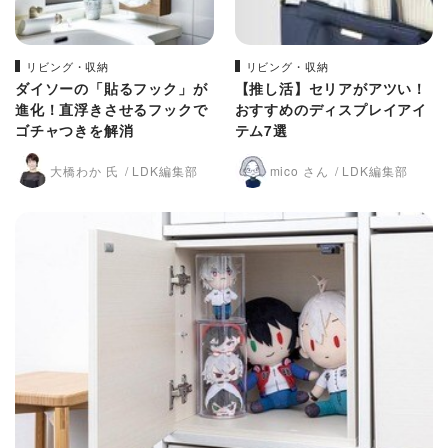
リビング・収納
リビング・収納
ダイソーの「貼るフック」が
【推し活】セリアがアツい！
進化！直浮きさせるフックで
おすすめのディスプレイアイ
ゴチャつきを解消
テム7選
大橋わか 氏
LDK編集部
mico さん
LDK編集部