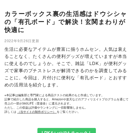
カラーボックス裏の生活感はドウシシャ
の「有孔ボード」で解決！玄関まわりが
快適に
2022年9月26日更新
生活に必要なアイテムが豊富に揃うホムセン。人気は衰え
ることなく、たくさんの便利グッズが増えていますが本当
に使えるのでしょうか。そこで、雑誌「LDK」が便利グッ
ズで家事のプチストレスが解消できるのかを調査してみる
ことに。今回は、片付けに便利な「有孔ボード」とおすす
めの活用法を紹介します。
※本記事は編集部と専門家による商品テストの結果のもと作成しています。
記事で紹介した商品を購入すると、Amazonや楽天などのアフィリエイトプログラムを通じて
売上の一部が360LiFE（晋遊舎）に還元されます。
ただし、この収益は評価やランキングに一切影響致しません。
詳しくは
（当サイトの制作ポリシー）
をご覧ください。
LDKをいつでもチェック！