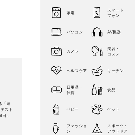
スマート
家電
フォン
パソコン
AV機器
美容・
カメラ
コスメ
ヘルスケア
キッチン
日用品・
食品
雑貨
る「遊
ベビー
ペット
品テスト
8日発
テリ
ファッショ
スポーツ・
に検証。
ン
アウトドア
って見つ