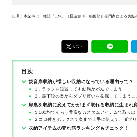
出典：本記事は、雑誌『LDK』（晋遊舎刊）編集部と専門家による実際の
ポスト
目次
観音扉収納が惜しい収納になっている理由って？
1．ラックを設置しても結局かがんでしまう
2．最下段の奥からダブリ買いを発掘してしまうこ
扉裏を収納に変えてかがまず取れる収納に生まれ
1.100均でそろう豊富なカスタムアイテムで取り
2.コロ付きボックスで奥まで上手に使えて、ダブ
収納アイテムの売れ筋ランキングもチェック！