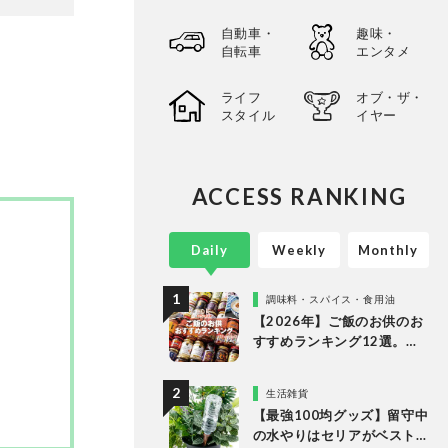
選してあ
自動車・
趣味・
以上の
自転車
エンタメ
。
ライフ
オブ・ザ・
スタイル
イヤー
ACCESS RANKING
Daily
Weekly
Monthly
調味料・スパイス・食用油
【2026年】ご飯のお供のお
すすめランキング12選。
LDKが食べるラー油など市
販の人気商品をプロと徹底
生活雑貨
比較
【最強100均グッズ】留守中
の水やりはセリアがベスト