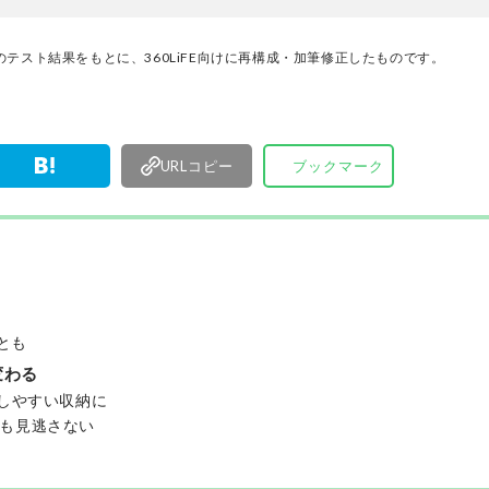
けた「本当に良いもの」と「お役立ち情報」を厳
なたにお届け。編集長・高橋咲彩を中心に、11名
テスト結果をもとに、360LiFE向けに再構成・加筆修正したものです。
編集体制で日々の検証・記事制作を行っています
URLコピー
ブックマーク
とも
変わる
出しやすい収納に
りも見逃さない