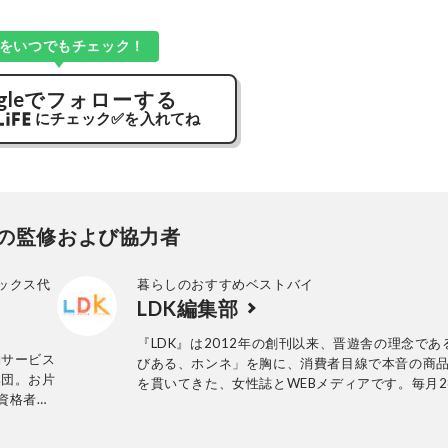
Kをいつでもチェック！
gle
でフォローする
にチェック
✅
を入れてね
の監修および協力者
ックス代
暮らしのおすすめベストバイ
LDK編集部
『LDK』は2012年の創刊以来、晋遊舎の理念であ
納サービス
びある、ホンネ」を胸に、消費者目線で本音の商
集団。お片
を貫いてきた、女性誌とWEBメディアです。毎月2
資格者。
行の雑誌とWebサイトで、掃除用品から収納イン
理収納サ
ア、食品まで、あらゆるジャンルの商品を徹底的
編集部と専門家、そして社内検証機関が実際に使