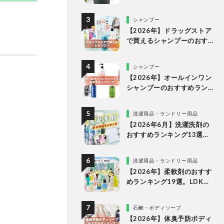
な理由
シャンプー
【2026年】ドラッグストア
で買えるシャンプーのおす
すめランキング15選。LDK
が市販の人気商品をプロと
シャンプー
比較
【2026年】オールインワン
シャンプーのおすすめラン
キング。LDKがドラッグス
トアなどで買える人気商品
洗濯用品・ランドリー用品
をプロと比較
【2026年6月】洗濯洗剤の
おすすめランキング13選。
LDKが液体・ジェルボー
ル・粉末の人気商品を比較
洗濯用品・ランドリー用品
検証
【2026年】柔軟剤のおすす
めランキング19選。LDKが
無香料、香りつきの人気商
品を徹底比較
石鹸・ボディソープ
【2026年】体臭予防ボディ