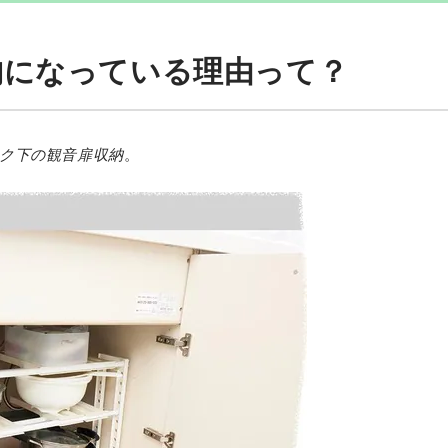
納になっている理由って？
ク下の観音扉収納
。