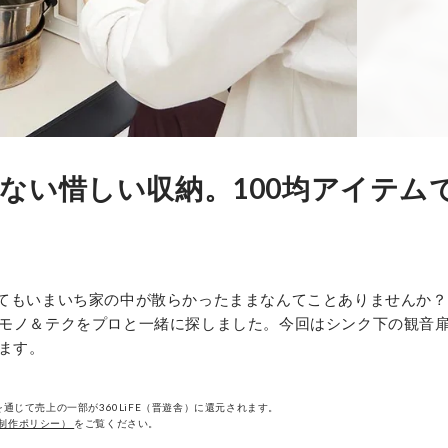
い惜しい収納。100均アイテムで
てもいまいち家の中が散らかったままなんてことありませんか？
るモノ＆テクをプロと一緒に探しました。今回はシンク下の観音
ます。
通じて売上の一部が360LiFE（晋遊舎）に還元されます。
制作ポリシー）
をご覧ください。