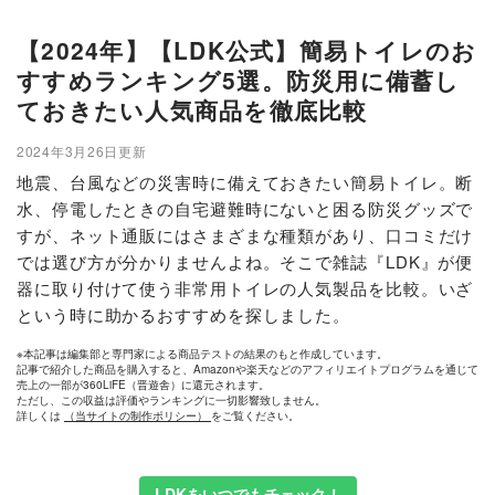
【2024年】【LDK公式】簡易トイレのお
すすめランキング5選。防災用に備蓄し
ておきたい人気商品を徹底比較
2024年3月26日更新
地震、台風などの災害時に備えておきたい簡易トイレ。断
水、停電したときの自宅避難時にないと困る防災グッズで
すが、ネット通販にはさまざまな種類があり、口コミだけ
では選び方が分かりませんよね。そこで雑誌『LDK』が便
器に取り付けて使う非常用トイレの人気製品を比較。いざ
という時に助かるおすすめを探しました。
※本記事は編集部と専門家による商品テストの結果のもと作成しています。
記事で紹介した商品を購入すると、Amazonや楽天などのアフィリエイトプログラムを通じて
売上の一部が360LiFE（晋遊舎）に還元されます。
ただし、この収益は評価やランキングに一切影響致しません。
詳しくは
（当サイトの制作ポリシー）
をご覧ください。
LDKをいつでもチェック！