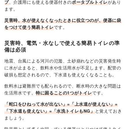
プ
、介護用にも使える便器付きの
ポータブルトイレ
があり
ます。
災害時、水が使えなくなったときに役立つのが、便器に袋
をつけて使う簡易トイレ
です。
災害時、電気・水なしで使える簡易トイレの準
備は必須
地震、台風による河川の氾濫、土砂崩れなどの災害発生時
に水が止まると、飲料水や生活用水が不足します。配管の
破損も想定されるので、下水道も使えなくなることも。
飲料水は避難所でも配られるので、断水時の大きな問題は
生活用水です。
特に困ることの1つがトイレ
です。
「蛇口をひねって水が出ない」=「上水道が使えない」=
「下水道も使えない」=「水洗トイレもNG」
と覚えておき
ましょう。
防災用として多く出回っている便器にとりつけて使うタイ