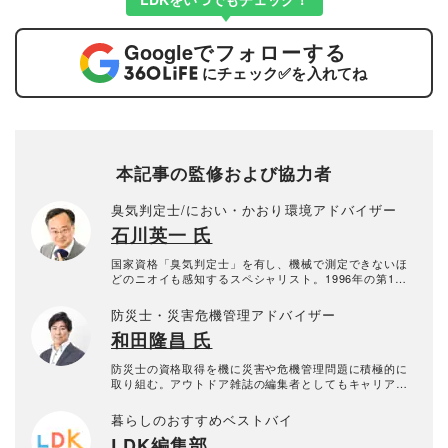
Google
でフォローする
にチェック
✅
を入れてね
本記事の監修および協力者
臭気判定士/におい・かおり環境アドバイザー
石川英一 氏
国家資格「臭気判定士」を有し、機械で測定できないほ
どのニオイも感知するスペシャリスト。1996年の第1回
国家試験で臭気判定士免許を取得。2010年から会社に属
さない個人の臭気判定士として活動中。臭気判定士とし
防災士・災害危機管理アドバイザー
て10年以上のキャリアを持つ。
和田隆昌 氏
防災士の資格取得を機に災害や危機管理問題に積極的に
取り組む。アウトドア雑誌の編集者としてもキャリアが
あり、サバイバル術にも造詣が深い。
暮らしのおすすめベストバイ
LDK編集部