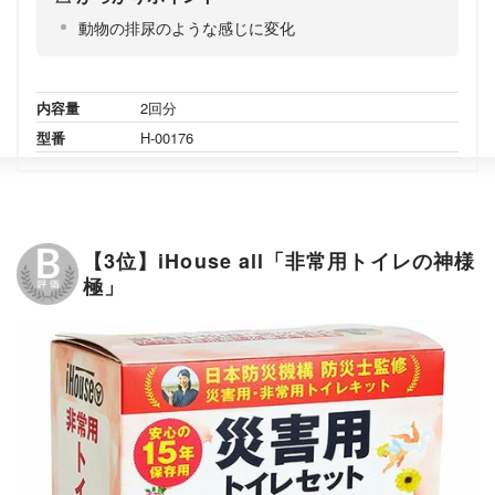
動物の排尿のような感じに変化
内容量
2回分
型番
H-00176
【3位】iHouse all「非常用トイレの神様
極」