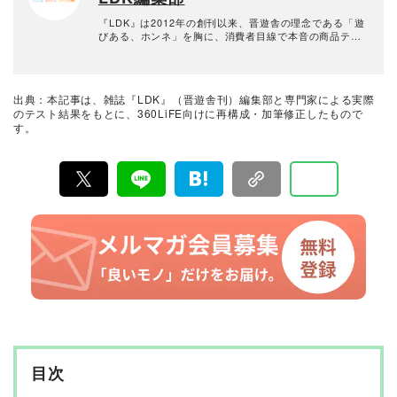
『LDK』は2012年の創刊以来、晋遊舎の理念である「遊
びある、ホンネ」を胸に、消費者目線で本音の商品テス
トを貫いてきた、女性誌とWEBメディアです。毎月28日
発行の雑誌とWebサイトで、掃除用品から収納インテリ
ア、食品まで、あらゆるジャンルの商品を徹底的に検
証。編集部と専門家、そして社内検証機関が実際に使っ
出典：本記事は、雑誌『LDK』（晋遊舎刊）編集部と専門家による実際
て見つけた「本当に良いもの」と「お役立ち情報」を厳
のテスト結果をもとに、360LiFE向けに再構成・加筆修正したもので
選してあなたにお届け。編集長・高橋咲彩を中心に、11
す。
名以上の編集体制で日々の検証・記事制作を行っていま
す。
目次