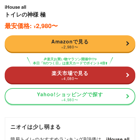
iHouse all
トイレの神様 極
最安価格:
2,980
〜
¥
Amazonで見る
2,980
〜
¥
🎉楽天お買い物マラソン開催中!!✨
本日「0のつく日」は楽天カードでポイント4倍⬆️
楽天市場で見る
4,080
〜
¥
Yahoo!ショッピングで探す
4,980
〜
¥
ニオイは少し弱まる
簡易トイレのおすすめランキングB評価は、
iHouse all