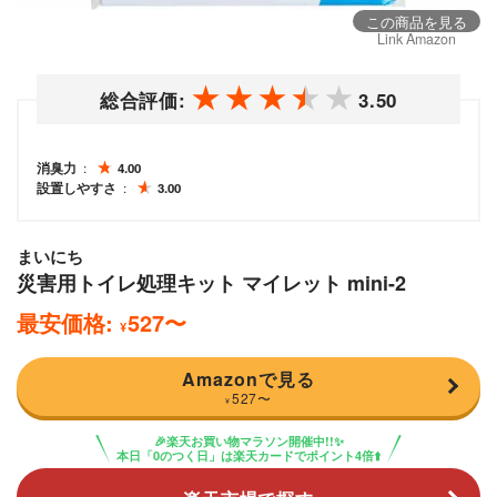
この商品を見る
Link Amazon
総合評価:
3.50
消臭力
4.00
設置しやすさ
3.00
まいにち
災害用トイレ処理キット マイレット mini-2
最安価格:
527
〜
¥
Amazonで見る
527
〜
¥
🎉楽天お買い物マラソン開催中!!✨
本日「0のつく日」は楽天カードでポイント4倍⬆️