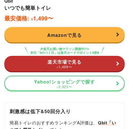
Qbit
いつでも簡単トイレ
最安価格:
1,499
〜
¥
Amazonで見る
🎉楽天お買い物マラソン開催中!!✨
本日「0のつく日」は楽天カードでポイント4倍⬆️
楽天市場で見る
1,499
〜
¥
Yahoo!ショッピングで探す
3,923
〜
¥
刺激感は低下&50回分入り
簡易トイレのおすすめランキングA評価は、
Qbit「い