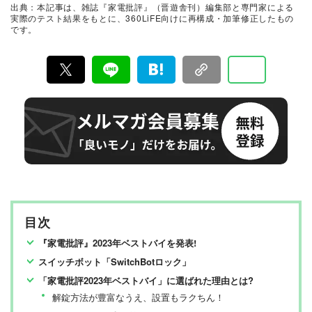
出典：本記事は、雑誌『家電批評』（晋遊舎刊）編集部と専門家による
検証機関が実機テストを行い、価格やブランドに惑わさ
実際のテスト結果をもとに、360LiFE向けに再構成・加筆修正したもの
れることなく製品の本質的な性能を見極め、その良し悪
です。
しをありのまま、雑誌およびWEBコンテンツとして発
信。編集長・阿部淳平を中心に、11名以上の編集体制で
日々の検証・記事制作を行っています。
目次
『家電批評』2023年ベストバイを発表!
スイッチボット「SwitchBotロック」
「家電批評2023年ベストバイ」に選ばれた理由とは?
解錠方法が豊富なうえ、設置もラクちん！