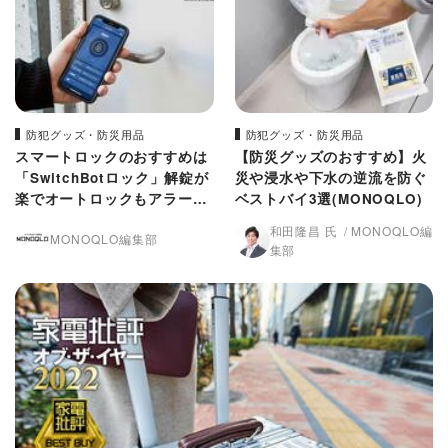
防犯グッズ・防災用品
防犯グッズ・防災用品
スマートロックのおすすめは
【防災グッズのおすすめ】火
「SwitchBotロック」解錠が
災や浸水や下水の逆流を防ぐ
楽でオートロックもアラート
ベストバイ3選(MONOQLO)
も対応(MONOQLO)
和田隆昌 氏
MONOQLO編
MONOQLO編集部
集部