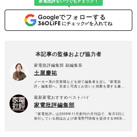
家電批評をいつでもチェック！
Google
でフォローする
にチェック
✅
を入れてね
本記事の監修および協力者
家電批評編集部 副編集長
土屋慶祐
メーカー系の営業職などを経て編集者を志し『家電批
評』編集部へ。音楽と写真とお笑いと焼酎を愛する趣味
人。趣味を活かしてオーディオ関連の検証や芸人の取材
を多数担当している。
最新家電おすすめベストバイ
家電批評編集部
『家電批評』は2009年11月創刊の月刊誌で、毎月3日に
発行している雑誌および家電専門情報を提供するWEBメ
ディア。あらゆる家電製品にまつわる「ユーザーが気に
なっていること」を深く掘り下げ、専門家や自社検証機
関と協力して徹底的にテスト・評価する。高額なテレビ
から数百円の乾電池まで、編集部と専門家、そして社内