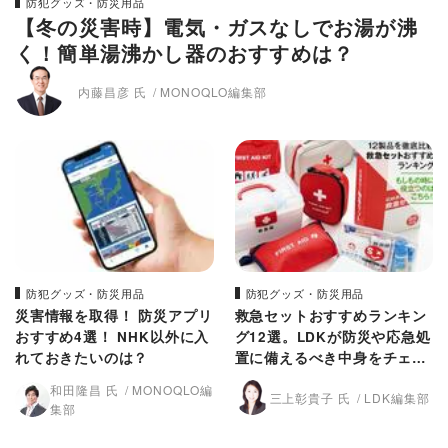
防犯グッズ・防災用品
【冬の災害時】電気・ガスなしでお湯が沸
く！簡単湯沸かし器のおすすめは？
内藤昌彦 氏
MONOQLO編集部
防犯グッズ・防災用品
防犯グッズ・防災用品
災害情報を取得！ 防災アプリ
救急セットおすすめランキン
おすすめ4選！ NHK以外に入
グ12選。LDKが防災や応急処
れておきたいのは？
置に備えるべき中身をチェッ
ク
和田隆昌 氏
MONOQLO編
三上彰貴子 氏
LDK編集部
集部